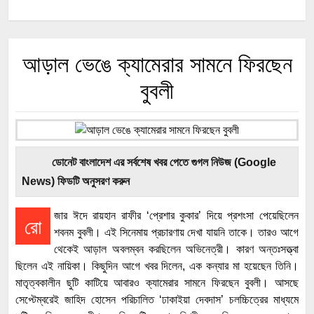
আড়াল ভেঙে ক্যামেরার সামনে ফিরছেন
বুবলী
ডোনেট বাংলাদেশ এর সর্বশেষ খবর পেতে গুগল নিউজ (Google
News) ফিডটি অনুসরণ করুন
জার ঈদে রায়হান রাফীর ‘প্রেশার কুকার’ দিয়ে প্রশংসা পেয়েছিলেন
রো
শবনম বুবলী। এই সিনেমায় প্রচারণায় দেখা যায়নি তাকে। তারও আগে
থেকেই আড়াল অবলম্বন করছিলেন অভিনেত্রী। কারণ অন্তঃসত্ত্বা
ছিলেন এই নায়িকা। কিছুদিন আগে খবর দিলেন, এক কন্যার মা হয়েছেন তিনি।
মাতৃত্বকালীন ছুটি কাটিয়ে আবারও ক্যামেরার সামনে ফিরছেন বুবলী। আসছে
সেপ্টেম্বরেই জাহিদ হোসেন পরিচালিত ‘ঢাকাইয়া দেবদাস’ চলচ্চিত্রের মাধ্যমে