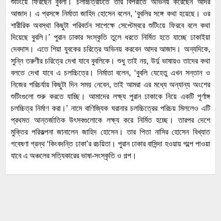
শুটিংয়ে ফিরছেন বুবলী। চলচ্চিত্রটিতে তার বিপরীতে অভিনয় করেছেন আদর
আজাদ। এ প্রসঙ্গে নির্মাতা জাহিদ হোসেন বলেন, ‘বুবলির সঙ্গে কথা হয়েছে। ওর
শারীরিক অবস্থা কিছুটা পরিবর্তন সাপেক্ষে সেপ্টেম্বরে শুটিংয়ে ফিরবে বলে কথা
দিয়েছে বুবলি।’ পুরান ঢাকার সংস্কৃতি তুলে ধরতে নির্মিত হতে যাচ্ছে ঢাকাইয়া
দেবদাস। এতে শিয়া যুবকের চরিত্রে অভিনয় করবেন আদর আজাদ। অন্যদিকে,
সুন্নি তরুণীর চরিত্রে দেখা যাবে বুবলিকে। শুধু তাই নয়, উর্দু ভাষায়ও তাদের কথা
বলতে দেখা যাবে এ চলচ্চিত্রে। নির্মাতা বলেন, ‘বুবলি যেহেতু এখন সন্তান ও
নিজের পরিচর্যায় কিছুটা দিন সময় নেবেন, তাই আমরা এর মধ্যে অন্যান্য অংশের
শুটিংগুলো শুরু করতে যাচ্ছি। আমাদের লক্ষ্য পুরান ঢাকাকে নিয়ে একটি পূর্ণাঙ্গ
চলচ্চিত্র নির্মাণ করা।’ নামে বাণিজ্যিক ঘরানার চলচ্চিত্রের পরিচয় মিললেও এটি
প্রথমত আন্তর্জাতিক উৎসবগুলোকে লক্ষ্য করে নির্মিত হচ্ছে। তারপর দেশে
মুক্তির পরিকল্পনা জানালেন জাহিদ হোসেন। তার পিতা নাসির হোসেন বিখ্যাত
গবেষণা গ্রন্থ ‘কিংবদন্তি ঢাকা’র রচয়িতা। পুরান ঢাকার বাসিন্দা হওয়ায় গল্পে পাওয়া
যাবে এ অঞ্চলের সত্যিকারের ভাষা-সংস্কৃতি ও গল্প।