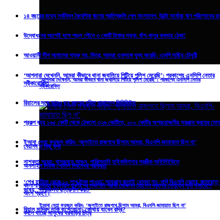
১৪ বছরের মধ্যে সর্বনিম্ন বৈদেশিক ঋণের প্রতিশ্রুতি পেল বাংলাদেশ, উল্টো সর্বোচ্চ ঋণ পরিশোধের চ
উদ্বোধনের আগেই ধসে পড়ল পৌনে ৩ কোটি টাকার সড়ক, বাঁশ-বালুর বস্তায় ঠেকা!
আওয়ামী লীগ আমাদের শত্রু নয়, মিত্র, আমরা একসঙ্গে যুদ্ধ করেছি: এমপি নাছির চৌধুরী
‘আপনারা দেখেননি, আমরা কীভাবে থানা জ্বালিয়ে পিটিয়ে পুলিশ মেরেছি’: প্রকাশ্যে এনসিপি নেতার
‘আপনারা দেখেননি, আমরা কীভাবে থানা জ্বালিয়ে পিটিয়ে পুলিশ মেরেছি’: প্রকাশ্যে এনসিপি নেতার
স্বীকারোক্তি
স্বীকারোক্তি
রিয়ালের সঙ্গে আরও ছয় বছরের চুক্তি বাড়ালেন ভিনিসিউস
প্রকল্প ব্যয় ১৬৫ কোটি থেকে ঠেকলো ৩২৬ কোটিতে, ২০০ কোটির অপ্রয়োজনীয় সরঞ্জাম ক্রয়ের ত
ইআবা নেতা ফয়জুল করিম: ‘জুলাইতে রাজপথে ছিলাম আমরা, বিএনপি-জামায়াত ছিল না’
বেয়াদব ও কিছু কথা
নাশকতা সন্দেহ: বাসভবনে আগুন, পাকিস্তানি হাইকমিশনার সস্ত্রীক আইসিইউতে
অনলাইন নিউজ পোর্টাল নিবন্ধের প্রক্রিয়া
‘শেখ হাসিনা থেকে ১০ লাখ টাকা পাওয়া’ আহসান জুলাই যোদ্ধা নন- দাবি বিএনপি নেতার, জামায়াত
কালাপাহাড়িয়া ইউনিয়ন যুবলীগের সভাপতি প্রার্থী মোকলব হোসেন বকুলের নেতৃত্বে সুধী সমাবেশে
ভাষ্য, ‘সারজিসও ছাত্রলীগ করত’
অংশ গ্রহণ।
ইআবা নেতা ফয়জুল করিম: ‘জুলাইতে রাজপথে ছিলাম আমরা, বিএনপি-জামায়াত ছিল না’
রিয়াল মাদ্রিদ নাকি বার্সেলোনা: কোথায় যাবেন রদ্রি?
বদলে যাচ্ছে মানুষের ঘরবাড়ির চিত্র