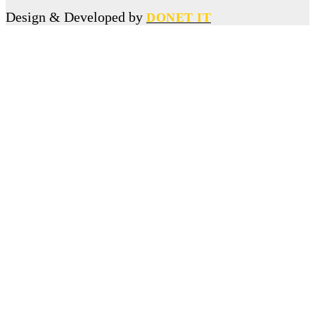
কলেজছাত্রী ধর্ষণ মামলায় কারাগারে পাঠানো সেই ছাত্রদল নেতাকে বহিষ্কার
Design & Developed by
DONET IT
আন্তর্জাতিক
প্রেমিকের সঙ্গে ঝগড়ার জেরে ১৮ তলা থেকে লাফ, অলৌকিকভাবে বেঁচে গেলেন তরুণী