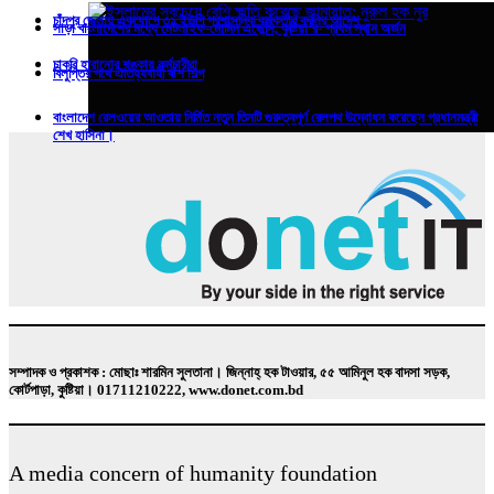
চাঁদপুর জেলায় একযোগে ৩১ ইউপি প্রশাসনিক কর্মকর্তার বদলির আদেশ
সাড়া বাংলাদেশের মধ্যে মেটলাইফ-মোমিন এজেন্সি, কুষ্টিয়া’র- প্রথম স্থান অর্জন
চাকরি হারানোর শঙ্কায় কর্মচারীরা
বিলুপ্তির পথে ঐতিহ্যবাহী বাঁশ শিল্প
বাংলাদেশ রেলওয়ের আওতায় নির্মিত নতুন তিনটি গুরুত্বপূর্ণ রেলপথ উদ্বোধন করেছেন প্রধানমন্ত্রী
শেখ হাসিনা।
ইসলামের সবচেয়ে বেশি ক্ষতি করেছে জামায়াত: নুরুল হক নুর
সম্পাদক ও প্রকাশক : মোছাঃ শারমিন সুলতানা। জিন্নাহ্ হক টাওয়ার, ৫৫ আমিনুল হক বাদসা সড়ক,
কোর্টপাড়া, কুষ্টিয়া। 01711210222, www.donet.com.bd
A media concern of humanity foundation