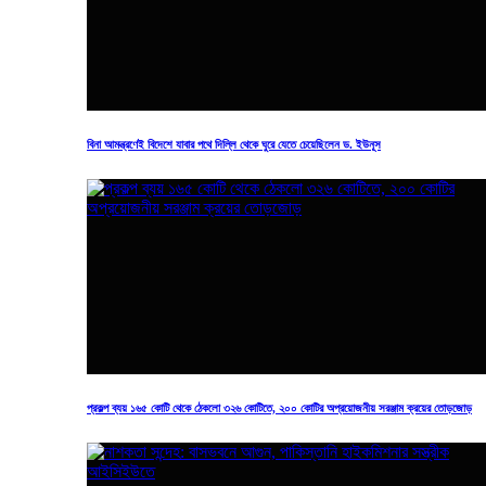
মো: রফিকুল ইসলাম, জেলা প্রতিনিধি, ব্রাহ্মণবাড়িয়া
আর্কাইভ
আমরা
প্রকাশিতঃ নভেম্বর ১৪, ২০২৫
সংবাদটি শেয়ার করে সাথে থাকুন
বিনা আমন্ত্রণেই বিদেশে যাবার পথে দিল্লি থেকে ঘুরে যেতে চেয়েছিলেন ড. ইউনূস
ব্রাহ্মণবাড়িয়া-২ আসনে জামায়াতে ইসলামীর প্রার্থীর
উদ্যোগে ১২টি হুইলচেয়ার বিতরণ।
প্রকল্প ব্যয় ১৬৫ কোটি থেকে ঠেকলো ৩২৬ কোটিতে, ২০০ কোটির অপ্রয়োজনীয় সরঞ্জাম ক্রয়ের তোড়জোড়
ডোনেট বাংলাদেশ এর সর্বশেষ খবর পেতে গুগল নিউজ (Google News)
ফিডটি অনুসরণ করুন