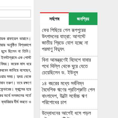
সর্বশেষ
জনপ্রিয়
ফের পিছিয়ে গেল রূপপুরের
উৎপাদনের যাত্রা: আগস্টে
নায়ক রাফায়েল ভারানে।
জাতীয় গ্রিডে যোগ হচ্ছে না
ায় অনুষ্ঠিত বিশ্বকাপে
পরমাণু বিদ্যুৎ
 ছন্দে ছিলেন না তিনি।
ইনস্টাগ্রামে এক পোস্ট
বিনা আমন্ত্রণেই বিদেশে যাবার
ের বিষয়। কয়েক মাস ধরে
পথে দিল্লি থেকে ঘুরে যেতে
করবেন জানিয়ে বলেছেন,
চেয়েছিলেন ড. ইউনূস
দেওয়ার সময়। হৃদয় থেকে
১৪ বছরের মধ্যে সর্বনিম্ন
বান তরুণ। তবে রক্ষণে
বৈদেশিক ঋণের প্রতিশ্রুতি পেল
েন্ডারের। ফ্রান্সের হয়ে
বাংলাদেশ, উল্টো সর্বোচ্চ ঋণ
র অর্থে দলবদলের শর্তে
পরিশোধের চাপ
ক্যারিয়ার দীর্ঘ করতে ও
উদ্বোধনের আগেই ধসে পড়ল