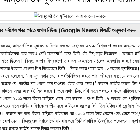
এর সর্বশেষ খবর পেতে গুগল নিউজ (Google News) ফিডটি অনুসরণ করুন
বয়সেই আন্তর্জাতিক ফুটবলকে বিদায় বললেন ফ্রান্সের ২০১৮ বিশ্বকাপ জয়ের অন্যতম 
র ইউনাইটেডের হয়ে আরও বেশি মনোযোগী হতে তিনি এই সিদ্ধান্ত নিয়েছেন। ভারানে রাশিয়
িট মাঠে ছিলেন। কিন্তু কাতার বিশ্বকাপে তার দল ফাইনালে উঠলেও ইনজুরির কারণে সেরা
সালের উয়েফা নেশনস লিগ জিতেছেন তিনি। বিদায় বলায় থামল তার ১০ বছরের ক্যারিয়ারে। 
ভারানে বলেছেন, ‘এক যুগ মহান দেশের প্রতিনিধিত্ব করতে পারা জীবনের সবচেয়ে সম্মান
নে হয়েছে যে, জাতীয় দল থেকে সরে যাওয়ার এটাই সেরা সময়।’ ভারানে জাতীয় দলকে মিস 
্থ) কাটানো সময় অবশ্যই মিস করবো। তবে এটাও ঠিক, এটা নতুন প্রজন্মের কাঁধে দায়িত্ব 
্স থেকে ২০১১ সালে রিয়াল মাদ্রিদে যোগ দেন ভারানে। তখন তিনি ১৭ বছরের এক প্রতিভা
য় ২০১৩ সালে জর্জিয়ার বিপক্ষে জাতীয় দলে অভিষেক হয় ছয় ফিট তিন ইঞ্চির এই সেন্ট্রাল ডিফ
ন। ভারানে দশ বছর রিয়াল মাদ্রিদে কাটানোর পর ২০২১ সালে উচ্চ বেতনে এবং মোটা অঙ্কে
ে যোগ দেন। কিন্তু ওল্ড ট্রাফোর্ডে যাওয়ার পরে তিনি একাধিক ইনজুরিতে পড়েছেন। ক্লাব 
যান্স ধরে রাখতে জাতীয় দলকে বিদায় বললেন তিনি।