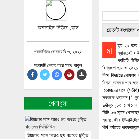
অনলাইন নিউজ ডেক্স
ডোনেট বাংলাদেশ 
ত্র ২৯ বছর 
মা
প্রকাশিতঃ ফেব্রুয়ারি ৩, ২০২৩
ম্যানচেস্টা
প্রতিটি মিন
সংবাদটি শেয়ার করে সাথে থাকুন
বিশ্বকাপ ছাড়াও ২০২১ 
দিয়ে বিদায়ের ঘোষণায় 
চিন্তা ভাবনার পরে ম
‘তোমাদের সঙ্গে (সতীর
সকলকে ধন্যবাদ।’ লেন
খেলাধুলা
দুর্দান্ত দৃঢ়তা দেখানো
তিনি ৯৩ ম্যাচ খেলেছে
ম্যানচেস্টার ইউনাইটেড
শীর্ষ পর্যায়ের পারফরম্
রিয়ালের সঙ্গে আরও ছয় বছরের চুক্তি