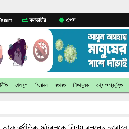
eam
কনভার্টার
এপস
থনীতি
খেলাধুলা
বিনোদন
মতামত
শিক্ষামূলক
তথ্য ও প্রযুক্তি
আন্তর্জাতিক ফুটবলকে বিদায় বললেন ভারানে