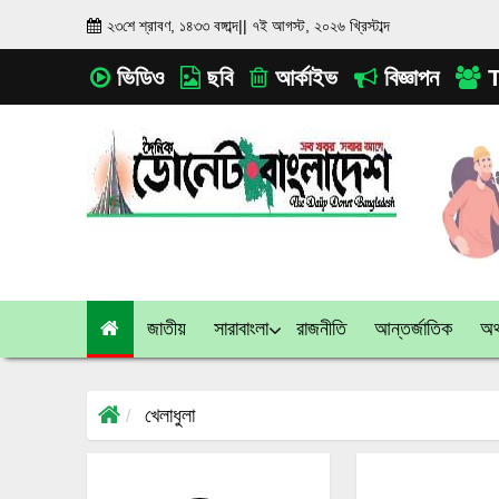
২৩শে শ্রাবণ, ১৪৩৩ বঙ্গাব্দ
||
৭ই আগস্ট, ২০২৬ খ্রিস্টাব্দ
ভিডিও
ছবি
আর্কাইভ
বিজ্ঞাপন
T
জাতীয়
সারাবাংলা
রাজনীতি
আন্তর্জাতিক
অর্
খেলাধুলা