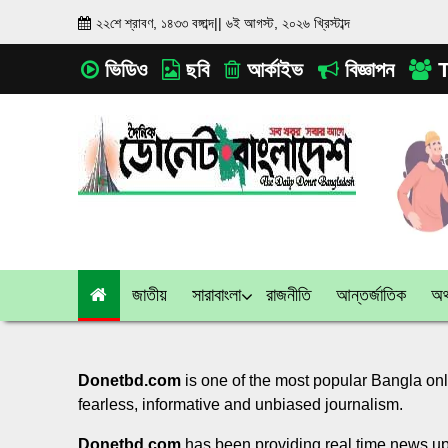
২২শে শ্রাবণ, ১৪৩৩ বঙ্গাব্দ
||
৬ই আগস্ট, ২০২৬ খ্রিস্টাব্দ
ভিডিও
ছবি
আর্কাইভ
বিজ্ঞাপন
T
জাতীয়
সারাবাংলা
রাজনীতি
আন্তর্জাতিক
অর্
Donetbd.com
is one of the most popular Bangla on
fearless, informative and unbiased journalism.
Donetbd.com
has been providing real time news up