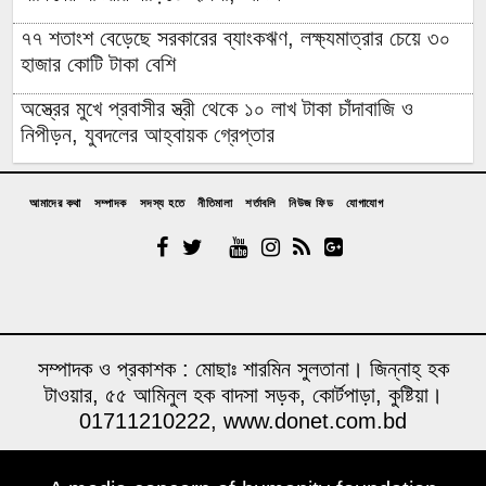
৭৭ শতাংশ বেড়েছে সরকারের ব্যাংকঋণ, লক্ষ্যমাত্রার চেয়ে ৩০
হাজার কোটি টাকা বেশি
অস্ত্রের মুখে প্রবাসীর স্ত্রী থেকে ১০ লাখ টাকা চাঁদাবাজি ও
নিপীড়ন, যুবদলের আহ্বায়ক গ্রেপ্তার
চাঁদপুরের মাদকসেবী ভাতিজাকে তুলে আনতে গিয়ে চাচাকে পিটিয়ে
হত্যা”সড়ক অবরোধ
আমাদের কথা
সম্পাদক
সদস্য হতে
নীতিমালা
শর্তাবলি
নিউজ ফিড
যোগাযোগ
অর্থাভাবে বন্ধ চিকিৎসার পথ,দুরারোগ্য রোগে আক্রান্ত মজিবর
আত্রাইয়ে নানা আয়োজনে গণঅভ্যুত্থান দিবস পালন
উপজেলা প্রশাসনে জুলাই শহিদ পরিবারের সংবর্ধনা; কবরে ফুল
দিয়ে শ্রদ্ধা বিএনপির
সম্পাদক ও প্রকাশক : মোছাঃ শারমিন সুলতানা। জিন্নাহ্ হক
টাওয়ার, ৫৫ আমিনুল হক বাদসা সড়ক, কোর্টপাড়া, কুষ্টিয়া।
শান্তা ফারজানাসহ ৬ জন গ্রেপ্তার
01711210222, www.donet.com.bd
মারা গেছেন ‘গজনি’ খ্যাত অভিনেতা প্রদীপ রাওয়াত