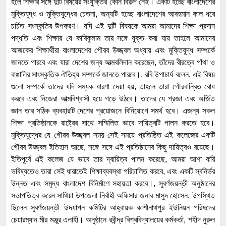
হলে শিক্ষার সঙ্গে দুটি বিষয়ের সংযুক্তির কোন বিকল্প নেই। একটি হচ্ছে বাংলাদেশের
মুক্তিযুদ্ধ ও মুক্তিযুদ্ধের চেতনা, অন্যটি হচ্ছে বাংলাদেশের আবহমান কাল ধরে
চর্চিত সংস্কৃতির উপকরণ। যদি এই দুটি বিষয়কে আমরা আমাদের শিক্ষা প্রদান
পদ্ধতি এবং শিক্ষার যে কারিকুলাম তার সঙ্গে যুক্ত করা যায় তাহলে আমাদের
আজকের শিক্ষার্থীরা বাংলাদেশের গৌরব উজ্জ্বল অধ্যায় এবং মুক্তিযুদ্ধ সম্পর্কে
জানতে পারবে এবং যারা দেশের জন্য আত্মবলিদান করেছেন, তাঁদের বীরত্বে গাঁথা ও
বাঙালির সাংস্কৃতিক ঐতিহ্য সম্পর্কে জানতে পারবে।, রবি উপাচার্য বলেন, এই বিষয়
গুলো সম্পর্কে তাদের যদি সম্যক ধারণা দেয়া হয়, তাহলে তারা গৌরবান্বিত বোধ
করবে এবং নিজেরা আত্মবিশ্বাসী হয়ে গড়ে উঠবে। তাদের যে প্রজ্ঞা এবং অর্জিত
জ্ঞান তার সঠিক ব্যবহারটি দেশের প্রয়োজনে বিনিয়োগে সমর্থ হবে। এজন্য সকল
শিক্ষা প্রতিষ্ঠানকে রাষ্ট্রের সাথে সম্মিলিত ভাবে দায়িত্বটি পালন করতে হবে।
মুক্তিযুদ্ধের যে গৌরব উজ্জ্বল সময় সেই সময়ে প্রতিষ্ঠিত এই কলেজের একটি
গৌরব উজ্জ্বল ইতিহাস আছে, সঙ্গে সঙ্গে এই প্রতিষ্ঠানের কিছু দায়িত্বও রয়েছে।
ইতিপূর্বে এই কলেজ যে ভাবে তার দ্বায়িত্ব পালন করেছে, আমরা আশা করি
ভবিষ্যতেও তারা সেই ধারাতেই শিক্ষাব্যবস্থা পরিচালিত করবে, এবং একটি স্বনির্ভর
উন্নত এবং সমৃদ্ধ বাংলাদেশ বিনির্মাণে সহায়তা করবে।, সুবর্ণজয়ন্তী অনুষ্ঠানের
সভাপতিত্ব করেন সাথিয়া উপজেলা নির্বাহী অফিসার জনাব মাসুদ হোসেন, উপস্থিত
ছিলেন সুবর্ণজয়ন্তী উদযাপন কমিটির আহ্বায়ক কাশীনাথপুর ইউনিয়ন পরিষদের
চেয়ারম্যান মীর মঞ্জুর এলাহী। অনুষ্ঠানে রবীন্দ্র বিশ্ববিদ্যালয়ের কর্মকর্তা, শহীদ নুরুল