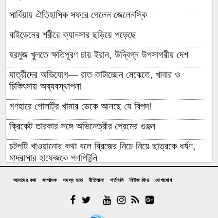
সার্বিয়ায় ঐতিহাসিক সফরে গেলেন জেলেনস্কি
বাইডেনের শরীরে ক্যানসার ছড়িয়ে পড়েছে
হরমুজ খুলতে ক্ষতিপূরণ চায় ইরান, উদ্বিগ্ন উপসাগরীয় দেশ
যাত্রীদের অভিযোগ— রাত কাটাচ্ছেন মেঝেতে, খাবার ও
চিকিৎসায় অব্যবস্থাপনা
গণহারে পোলট্রি খামার ডেকে আনছে যে বিপদ!
ক্রিকেট তারকার সঙ্গে অভিনেত্রীর প্রেমের গুঞ্জন
চটপটি খাওয়ানোর কথা বলে ব্রিজের নিচে নিয়ে ছাত্রকে ধর্ষণ,
মাদ্রাসার হাফেজকে গণপিটুনি
যুবলীগ নেতার বাড়িতে হামলা-লুটপাটে গিয়ে জনতার প্রতিরোধে
আমাদের কথা
সম্পাদক
সদস্য হতে
নীতিমালা
শর্তাবলি
নিউজ ফিড
যোগাযোগ
হাত খোয়ানো বিএনপি নেতা কীভাবে ‘জুলাই যোদ্ধা’?
রাশেদ: জুলাইর সঙ্গে প্রথম বেইমানি করেন জামায়াত আমির,