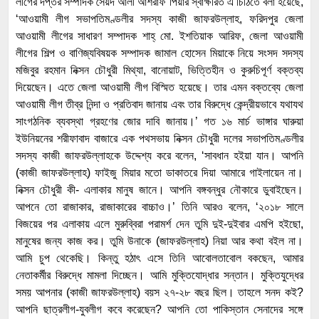
লীগের দপ্তর সম্পাদক সৈয়দ আলী আশরাফ পিয়ার স্বাক্ষরিত এ চিঠিতে বলা হয়েছে,
‘আওয়ামী লীগ সভাপতিমণ্ডলীর সদস্য কাজী জাফরউল্লাহ, ফরিদপুর জেলা
আওয়ামী লীগের সাধারণ সম্পাদক শাহ্ মো. ইশতিয়াক আরিফ, জেলা আওয়ামী
লীগের শিল্প ও বাণিজ্যবিষয়ক সম্পাদক জামাল হোসেন মিয়াকে নিয়ে সংসদ সদস্য
মজিবুর রহমান নিক্সন চৌধুরী মিথ্যা, বানোয়াট, ভিত্তিহীন ও কুরুচিপূর্ণ বক্তব্য
দিয়েছেন। এতে জেলা আওয়ামী লীগ বিস্মিত হয়েছে। তার এমন বক্তব্যে জেলা
আওয়ামী লীগ তীব্র নিন্দা ও প্রতিবাদ জানায় এবং তার বিরুদ্ধে কেন্দ্রীয়ভাবে যথাযথ
সাংগঠনিক ব্যবস্থা গ্রহণের জোর দাবি জানায়।’ গত ১৬ মার্চ ভাঙ্গার ঘারুয়া
ইউনিয়নের শরীফাবাদ বাজারে এক পথসভায় নিক্সন চৌধুরী দলের সভাপতিমণ্ডলীর
সদস্য কাজী জাফরউল্লাহকে উদ্দেশ্য করে বলেন, ‘সাবধান হইয়া যান। আপনি
(কাজী জাফরউল্লাহ) ফাইজু মিয়ার মতো ডাকাতরে দিয়া আমারে গাইলায়েন না।
নিক্সন চৌধুরী কী- এলাকার মানুষ জানে। আপনি বঙ্গবন্ধুর নৌকারে ডুবাইছেন।
আপনে তো রাজাকার, রাজাকারের বাচ্চাও।’ তিনি আরও বলেন, ‘২০১৮ সালে
বিজয়ের পর এলাকায় এলে মুরুব্বিরা পরামর্শ দেন তুমি দুই-দুইবার এমপি হইছো,
মানুষের জন্য কাজ কর। তুমি উনাকে (জাফরউল্লাহ) নিয়া আর কথা বইল না।
আমি চুপ থেকেছি। কিন্তু হঠাৎ এসে তিনি আবোলতাবোল বকছেন, আমার
নেতাকর্মীর বিরুদ্ধে মামলা দিচ্ছেন। আমি মুক্তিযোদ্ধার সন্তান। মুক্তিযুদ্ধের
সময় আপনার (কাজী জাফরউল্লাহ) বয়স ২৭-২৮ বছর ছিল। তাহলে সনদ কই?
আপনি ছাত্রলীগ-যুবলীগ কবে করেছেন? আপনি তো পাকিস্তান সেনাদের সঙ্গে