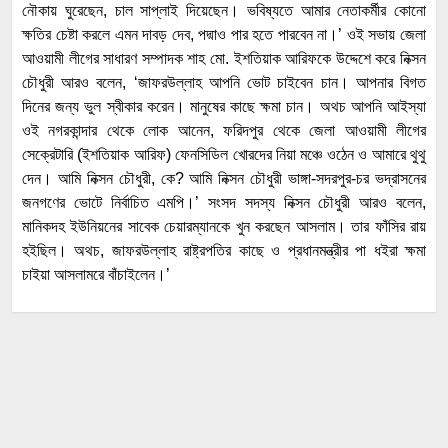
নৌকায় ঘুরেছেন, চাল সাপ্লাই দিয়েছেন। ভবিষ্যতে আমার নেতাকর্মীর কোনো
ক্ষতির চেষ্টা করলে এমন দাবড় দেব, পদ্মাও পার হতে পারবেন না।’ ওই সভায় জেলা
আওয়ামী লীগের সাধারণ সম্পাদক শাহ মো. ইশতিয়াক আরিফকে উদ্দেশে করে নিক্সন
চৌধুরী আরও বলেন, ‘জাফরউল্লাহ আপনি ভোট চাইবেন চান। আপনার বিগত
দিনের জন্য ভুল স্বীকার করেন। মানুষের কাছে ক্ষমা চান। অথচ আপনি আইস্যা
ওই নগরকান্দার থেকে লোক আনেন, ফরিদপুর থেকে জেলা আওয়ামী লীগের
সেক্রেটারি (ইশতিয়াক আরিফ) ফেনসিডিল খোরদের নিয়া মঞ্চে ওঠেন ও আমারে থুথু
দেন। আমি নিক্সন চৌধুরী, কে? আমি নিক্সন চৌধুরী ভাঙ্গা-সদরপুর-চর ভদ্রাসনের
জনগণের ভোটে নির্বাচিত এমপি।’ সংসদ সদস্য নিক্সন চৌধুরী আরও বলেন,
মানিকদহ ইউনিয়নের সাবেক চেয়ারম্যানকে খুন করছেন আসলাম। তার ফাঁসির রায়
হইছিল। অথচ, জাফরউল্লাহ রাষ্ট্রপতির কাছে ও প্রধানমন্ত্রীর পা ধইরা ক্ষমা
চাইয়া আসলামরে বাঁচাইলেন।’