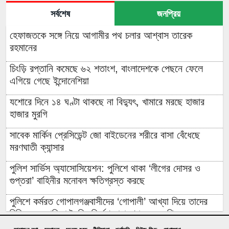
সর্বশেষ
জনপ্রিয়
হেফাজতকে সঙ্গে নিয়ে আগামীর পথ চলার আশ্বাস তারেক
রহমানের
চিংড়ি রপ্তানি কমেছে ৬২ শতাংশ, বাংলাদেশকে পেছনে ফেলে
এগিয়ে গেছে ইন্দোনেশিয়া
যশোরে দিনে ১৪ ঘণ্টা থাকছে না বিদ্যুৎ, খামারে মরছে হাজার
হাজার মুরগি
সাবেক মার্কিন প্রেসিডেন্ট জো বাইডেনের শরীরে বাসা বেঁধেছে
মরণঘাতী ক্যান্সার
পুলিশ সার্ভিস অ্যাসোসিয়েশন: পুলিশে থাকা ‘লীগের দোসর ও
গুপ্তরা’ বাহিনীর মনোবল ক্ষতিগ্রস্ত করছে
পুলিশে কর্মরত গোপালগঞ্জবাসীদের ‘গোপালী’ আখ্যা দিয়ে তাদের
চিহ্নিত ও তালিকা তৈরির নির্দেশ নারায়ণগঞ্জের এমপির