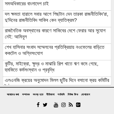
সমঅধিকারের বাংলাদেশ চাই
দল ক্ষমতা হারালে সবার আগে পিছটান দেন তারকা রাজনীতিবিদ’রা,
দু’দিনের রাজনীতিবিদ সাকিব কেন ব্যাতিক্রম?
রাজনৈতিক অবস্থানের কারণে সাকিবের দেশে ফেরার আর সুযোগ
নেই: আমিনুল
শেখ হাসিনার সংবাদ সম্মেলনের প্রতিক্রিয়ায় নওফেলের বাড়িতে
ককটেল ও অগ্নিসংযোগ
কুটির, মাইক্রো, ক্ষুদ্র ও মাঝারি শিল্প খাতে ঋণ কমে গেছে,
হুমকিতে কর্মসংস্থান ও প্রবৃদ্ধি
এলএনজি ক্রয়ের অনুমোদন মিলল ছুটির দিনে বসানো ক্রয় কমিটির
বৈঠকে
আমাদের কথা
সম্পাদক
সদস্য হতে
নীতিমালা
শর্তাবলি
নিউজ ফিড
যোগাযোগ
পাঁচটি দেশের ওপর রেমিট্যান্সের ৬২ শতাংশ নির্ভরতা, বাড়ছে
কৌশলগত ঝুঁকির শঙ্কা
কওমি মাদ্রাসার শিক্ষার্থী বলৎকার