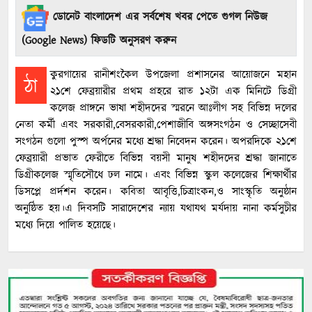
ডোনেট বাংলাদেশ এর সর্বশেষ খবর পেতে গুগল নিউজ
(Google News) ফিডটি অনুসরণ করুন
কুরগায়ের রানীশংকৈল উপজেলা প্রশাসনের আয়োজনে মহান
ঠা
২১শে ফেব্রয়ারীর প্রথম প্রহরে রাত ১২টা এক মিনিটে ডিগ্রী
কলেজ প্রাঙ্গনে ভাষা শহীদদের স্মরনে আঃলীগ সহ বিভিন্ন দলের
নেতা কর্মী এবং সরকারী,বেসরকারী,পেশাজীবি অঙ্গসংগঠন ও সেচ্ছাসেবী
সংগঠন গুলো পুস্প অর্পনের মধ‍্যে শ্রদ্ধা নিবেদন করেন। অপরদিকে ২১শে
ফেব্রয়ারী প্রভাত ফেরীতে বিভিন্ন বয়সী মানুষ শহীদদের শ্রদ্ধা জানাতে
ডিগ্রীকলেজ স্মৃতিসৌধে ঢল নামে। এবং বিভিন্ন স্কুল কলেজের শিক্ষার্থীর
ডিসপ্লে প্রর্দশন করেন। কবিতা আবৃত্তি,চিত্রাংকন,ও সাংস্কৃতি অনুষ্ঠান
অনুষ্ঠিত হয়।এ দিবসটি সারাদেশের ন‍্যায় যথাযথ মর্যদায় নানা কর্মসুচীর
মধ‍্যে দিয়ে পালিত হয়েছে।