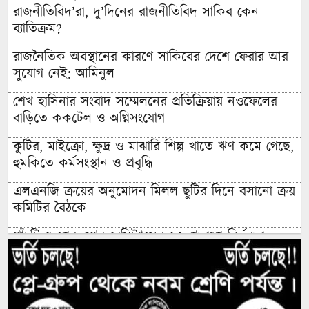
রাজনীতিবিদ’রা, দু’দিনের রাজনীতিবিদ সাকিব কেন
ব্যাতিক্রম?
রাজনৈতিক অবস্থানের কারণে সাকিবের দেশে ফেরার আর
সুযোগ নেই: আমিনুল
শেখ হাসিনার সংবাদ সম্মেলনের প্রতিক্রিয়ায় নওফেলের
বাড়িতে ককটেল ও অগ্নিসংযোগ
কুটির, মাইক্রো, ক্ষুদ্র ও মাঝারি শিল্প খাতে ঋণ কমে গেছে,
হুমকিতে কর্মসংস্থান ও প্রবৃদ্ধি
এলএনজি ক্রয়ের অনুমোদন মিলল ছুটির দিনে বসানো ক্রয়
কমিটির বৈঠকে
পাঁচটি দেশের ওপর রেমিট্যান্সের ৬২ শতাংশ নির্ভরতা,
বাড়ছে কৌশলগত ঝুঁকির শঙ্কা
কওমি মাদ্রাসার শিক্ষার্থী বলৎকার