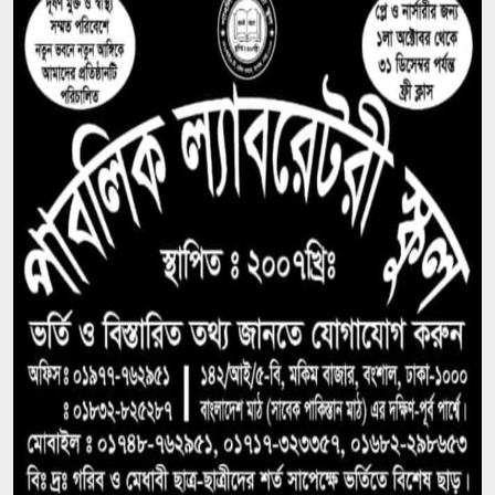
ফের পিছিয়ে গেল রূপপুরের উৎপাদনের যাত্রা: আগস্টে
জাতীয় গ্রিডে যোগ হচ্ছে না পরমাণু বিদ্যুৎ
বিনা আমন্ত্রণেই বিদেশে যাবার পথে দিল্লি থেকে ঘুরে যেতে
চেয়েছিলেন ড. ইউনূস
১৪ বছরের মধ্যে সর্বনিম্ন বৈদেশিক ঋণের প্রতিশ্রুতি পেল
বাংলাদেশ, উল্টো সর্বোচ্চ ঋণ পরিশোধের চাপ
উদ্বোধনের আগেই ধসে পড়ল পৌনে ৩ কোটি টাকার
সড়ক, বাঁশ-বালুর বস্তায় ঠেকা!
আওয়ামী লীগ আমাদের শত্রু নয়, মিত্র, আমরা একসঙ্গে
যুদ্ধ করেছি: এমপি নাছির চৌধুরী
‘আপনারা দেখেননি, আমরা কীভাবে থানা জ্বালিয়ে পিটিয়ে
পুলিশ মেরেছি’: প্রকাশ্যে এনসিপি নেতার স্বীকারোক্তি
রিয়ালের সঙ্গে আরও ছয় বছরের চুক্তি বাড়ালেন ভিনিসিউস
প্রকল্প ব্যয় ১৬৫ কোটি থেকে ঠেকলো ৩২৬ কোটিতে, ২০০