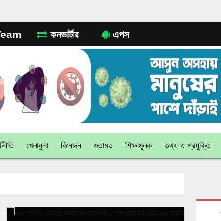
eam
কনভার্টার
এপস
থনীতি
খেলাধুলা
বিনোদন
মতামত
শিক্ষামূলক
তথ্য ও প্রযুক্তি