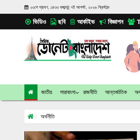
২৩শে শ্রাবণ, ১৪৩৩ বঙ্গাব্দ
||
৭ই আগস্ট, ২০২৬ খ্রিস্টাব্দ
ভিডিও
ছবি
আর্কাইভ
বিজ্ঞাপন
T
জাতীয়
সারাবাংলা
রাজনীতি
আন্তর্জাতিক
অর্
অর্থনীতি