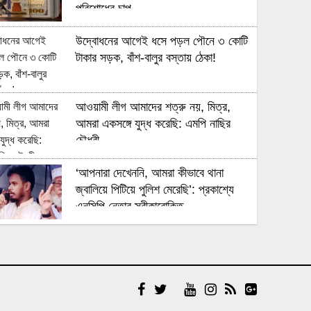
নেতৃত্বও পাচ্ছেন লিটন
পরিশোধের চাপ
উদ্বোধনের আগেই ধসে পড়ল পৌনে ৩ কোটি
ফ্রান্সের কোচ হয়ে জিদান বললেন, ‘এটাই আমি
টাকার সড়ক, বাঁশ-বালুর বস্তায় ঠেকা!
চাইছিলাম’
আওয়ামী লীগ আমাদের শত্রু নয়, মিত্র,
বিশ্বকাপ ফাইনালের পরেই রেফারিং ছাড়লেন
আমরা একসঙ্গে যুদ্ধ করেছি: এমপি নাছির
স্লাভকো ভিনচিচ
চৌধুরী
‘আপনারা দেখেননি, আমরা কীভাবে থানা
আর্জেন্টিনার বিপক্ষে কাব্রালের বাঁকানো শট
জ্বালিয়ে পিটিয়ে পুলিশ মেরেছি’: প্রকাশ্যে
‘বিশ্বকাপের সেরা গোল’
এনসিপি নেতার স্বীকারোক্তি
রিয়ালের সঙ্গে আরও ছয় বছরের চুক্তি বাড়ালেন
ভারতের বাংলাদেশ সফর ঝুলে থাকার আবহেই
ভিনিসিউস
মিরাজের সাক্ষাৎকার: বরফ গলবে কি?
প্রকল্প ব্যয় ১৬৫ কোটি থেকে ঠেকলো ৩২৬