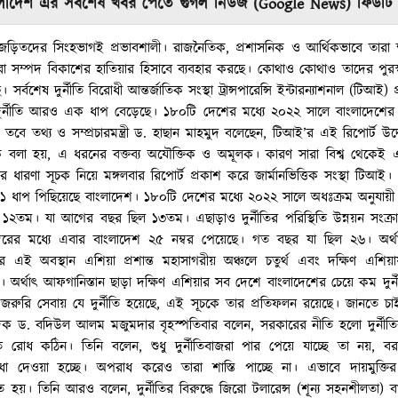
াদেশ এর সর্বশেষ খবর পেতে গুগল নিউজ (Google News) ফিডটি
গে জড়িতদের সিংহভাগই প্রভাবশালী। রাজনৈতিক, প্রশাসনিক ও আর্থিকভাবে তারা 
রা সম্পদ বিকাশের হাতিয়ার হিসাবে ব্যবহার করছে। কোথাও কোথাও তাদের পুরস্
ে। সর্বশেষ দুর্নীতি বিরোধী আন্তর্জাতিক সংস্থা ট্রান্সপারেন্সি ইন্টারন্যাশনাল (টিআই)
দুর্নীতি আরও এক ধাপ বেড়েছে। ১৮০টি দেশের মধ্যে ২০২২ সালে বাংলাদেশে
বে তথ্য ও সম্প্রচারমন্ত্রী ড. হাছান মাহমুদ বলেছেন, টিআই’র এই রিপোর্ট উদ্দ
 বলা হয়, এ ধরনের বক্তব্য অযৌক্তিক ও অমূলক। কারণ সারা বিশ্ব থেকেই
তির ধারণা সূচক নিয়ে মঙ্গলবার রিপোর্ট প্রকাশ করে জার্মানভিত্তিক সংস্থা টিআই
শ্বে ১ ধাপ পিছিয়েছে বাংলাদেশ। ১৮০টি দেশের মধ্যে ২০২২ সালে অধঃক্রম অনুযায়
 ১২তম। যা আগের বছর ছিল ১৩তম। এছাড়াও দুর্নীতির পরিস্থিতি উন্নয়ন সংক্রান
বরের মধ্যে এবার বাংলাদেশ ২৫ নম্বর পেয়েছে। গত বছর যা ছিল ২৬। অর্থাৎ 
র এই অবস্থান এশিয়া প্রশান্ত মহাসাগরীয় অঞ্চলে চতুর্থ এবং দক্ষিণ এশিয়
 অর্থাৎ আফগানিস্তান ছাড়া দক্ষিণ এশিয়ার সব দেশে বাংলাদেশের চেয়ে কম দুর
ভিন্ন জরুরি সেবায় যে দুর্নীতি হয়েছে, এই সূচকে তার প্রতিফলন রয়েছে। জানতে চ
াদক ড. বদিউল আলম মজুমদার বৃহস্পতিবার বলেন, সরকারের নীতি হলো দুর্নীতি
তি রোধ কঠিন। তিনি বলেন, শুধু দুর্নীতিবাজরা পার পেয়ে যাচ্ছে তা নয়, 
ধা দেওয়া হচ্ছে। অপরাধ করেও তারা শাস্তি পাচ্ছে না। এভাবে দায়মুক্তির
হিত হয়। তিনি আরও বলেন, দুর্নীতির বিরুদ্ধে জিরো টলারেন্স (শূন্য সহনশীলতা)