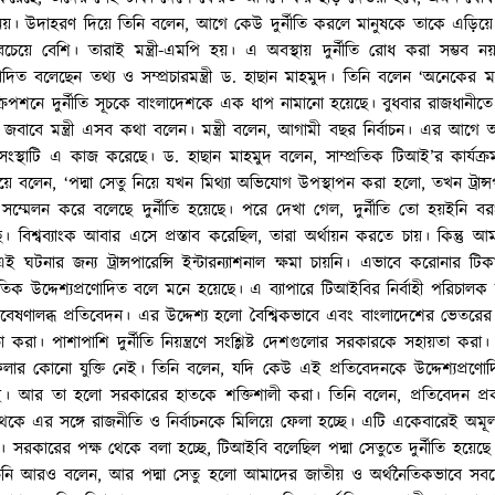
 নয়। উদাহরণ দিয়ে তিনি বলেন, আগে কেউ দুর্নীতি করলে মানুষকে তাকে এড়িয়ে চ
বচেয়ে বেশি। তারাই মন্ত্রী-এমপি হয়। এ অবস্থায় দুর্নীতি রোধ করা সম্ভব
্রণোদিত বলেছেন তথ্য ও সম্প্রচারমন্ত্রী ড. হাছান মাহমুদ। তিনি বলেন ‘অনেকের 
েসক্রিপশনে দুর্নীতি সূচকে বাংলাদেশকে এক ধাপ নামানো হয়েছে। বুধবার রাজধানীত
ের জবাবে মন্ত্রী এসব কথা বলেন। মন্ত্রী বলেন, আগামী বছর নির্বাচন। এর আগ
স্থাটি এ কাজ করেছে। ড. হাছান মাহমুদ বলেন, সাম্প্রতিক টিআই’র কার্যক্রম
 বলেন, ‘পদ্মা সেতু নিয়ে যখন মিথ্যা অভিযোগ উপস্থাপন করা হলো, তখন ট্রান্সপার
ম্মেলন করে বলেছে দুর্নীতি হয়েছে। পরে দেখা গেল, দুর্নীতি তো হয়ইনি 
ছে। বিশ্বব্যাংক আবার এসে প্রস্তাব করেছিল, তারা অর্থায়ন করতে চায়। কিন্তু আমাদ
ই ঘটনার জন্য ট্রান্সপারেন্সি ইন্টারন্যাশনাল ক্ষমা চায়নি। এভাবে করোনার টি
ৈতিক উদ্দেশ্যপ্রণোদিত বলে মনে হয়েছে। এ ব্যাপারে টিআইবির নির্বাহী পরিচালক
ষণালব্ধ প্রতিবেদন। এর উদ্দেশ্য হলো বৈশ্বিকভাবে এবং বাংলাদেশের ভেতরের দুর্
া করা। পাশাপাশি দুর্নীতি নিয়ন্ত্রণে সংশ্লিষ্ট দেশগুলোর সরকারকে সহায়তা করা
ফেলার কোনো যুক্তি নেই। তিনি বলেন, যদি কেউ এই প্রতিবেদনকে উদ্দেশ্যপ্র
ই। আর তা হলো সরকারের হাতকে শক্তিশালী করা। তিনি বলেন, প্রতিবেদন প
ে এর সঙ্গে রাজনীতি ও নির্বাচনকে মিলিয়ে ফেলা হচ্ছে। এটি একেবারেই অমূল
। সরকারের পক্ষ থেকে বলা হচ্ছে, টিআইবি বলেছিল পদ্মা সেতুতে দুর্নীতি হয়েছে
তিনি আরও বলেন, আর পদ্মা সেতু হলো আমাদের জাতীয় ও অর্থনৈতিকভাবে সবচ