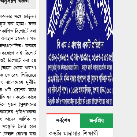
 অনুসরণ করুন
ক্ষমতার সঙ্গে জড়িত।
কৃত করা হচ্ছে। ফলে
 প্রকাশিত রিপোর্টে বলা
র অবস্থান ১২তম। গত
েশ্যপ্রণোদিত। জবাবে
 একযোগে এই রিপোর্ট
। ওই রিপোর্টে বলা হয়
ী (ভালো থেকে খারাপ)
্ত স্কোরেও পিছিয়েছে
বাংলাদেশে দুর্নীতি
ায় ৮টি দেশের মধ্যে
্নীতি হয়। করোনাকালে
াইলে সুজন (সুশাসনের
বাজদের পৃষ্ঠপোষকতা
বরং তাদের আর্থিক ও
সর্বশেষ
জনপ্রিয়
 সংস্কৃতি তৈরি হলে
কওমি মাদ্রাসার শিক্ষার্থী
 বা জেহাদ ঘোষণা করা