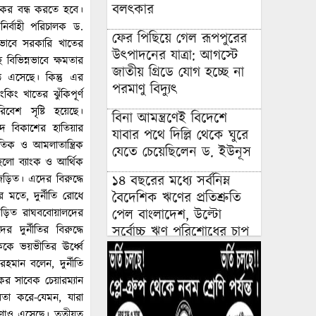
বলৎকার
কর বন্ধ করতে হবে।
নির্বাহী পরিচালক ড.
ফের পিছিয়ে গেল রূপপুরের
িকভাবে সরকারি খাতের
উৎপাদনের যাত্রা: আগস্টে
বিভিন্নভাবে ক্ষমতার
জাতীয় গ্রিডে যোগ হচ্ছে না
ে এসেছে। কিন্তু এর
পরমাণু বিদ্যুৎ
কিং খাতের ঝুঁকিপূর্ণ
িবেশ সৃষ্টি হয়েছে।
বিনা আমন্ত্রণেই বিদেশে
পদ বিকাশের হাতিয়ার
যাবার পথে দিল্লি থেকে ঘুরে
তিক ও আমলাতান্ত্রিক
যেতে চেয়েছিলেন ড. ইউনূস
হলো ব্যাংক ও আর্থিক
১৪ বছরের মধ্যে সর্বনিম্ন
জড়িত। এদের বিরুদ্ধে
বৈদেশিক ঋণের প্রতিশ্রুতি
 মতে, দুর্নীতি রোধে
পেল বাংলাদেশ, উল্টো
গে জড়িত রাঘববোয়ালদের
সর্বোচ্চ ঋণ পরিশোধের চাপ
 দুর্নীতির বিরুদ্ধে
দককে ভয়ভীতির ঊর্ধ্বে
উদ্বোধনের আগেই ধসে পড়ল
মান বলেন, দুর্নীতি
পৌনে ৩ কোটি টাকার সড়ক,
ংকের সাবেক চেয়ারম্যান
বাঁশ-বালুর বস্তায় ঠেকা!
ায়তা করে-যেমন, যারা
ণাও এসেছে। তৃতীয়ত