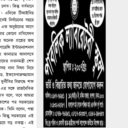
আওয়ামী লীগ আমাদের শত্রু
লত। কিন্তু বর্তমানে
নয়, মিত্র, আমরা একসঙ্গে
 নয়। এদিকে টিআইবির
যুদ্ধ করেছি: এমপি নাছির
মতেই নির্বাচনের বছরে
চৌধুরী
ে এক অনুষ্ঠানের আগে
ে আর কোনো প্রতিবেদন
‘আপনারা দেখেননি, আমরা
 অনেক প্রশ্নের জন্ম
কীভাবে থানা জ্বালিয়ে পিটিয়ে
েন্সি ইন্টারন্যাশনাল
পুলিশ মেরেছি’: প্রকাশ্যে
বরং কানাডার আদালতে
এনসিপি নেতার স্বীকারোক্তি
ের প্রধানমন্ত্রী শেখ
রিয়ালের সঙ্গে আরও ছয়
কাসহ নানা বিষয় নিয়ে
বছরের চুক্তি বাড়ালেন
 ড. ইফতেখারুজ্জামান
ভিনিসিউস
নীতির বিরুদ্ধে শক্ত
। এর সঙ্গে রাজনৈতিক
প্রকল্প ব্যয় ১৬৫ কোটি থেকে
ণোদিত বলে, তবে আমরা
ঠেকলো ৩২৬ কোটিতে, ২০০
্রকাশের পর সরকারের
কোটির অপ্রয়োজনীয় সরঞ্জাম
ক। তিনি বলেন, পদ্মা
ক্রয়ের তোড়জোড়
। কিন্তুু সরকারের এই
েয়ে বড় প্রকল্প। এই
ইআবা নেতা ফয়জুল করিম: