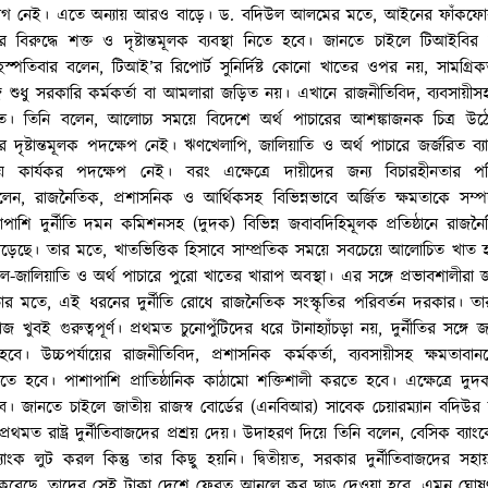
্রয়োগ নেই। এতে অন্যায় আরও বাড়ে। ড. বদিউল আলমের মতে, আইনের ফাঁকফো
র বিরুদ্ধে শক্ত ও দৃষ্টান্তমূলক ব্যবস্থা নিতে হবে। জানতে চাইলে টিআইবির 
হস্পতিবার বলেন, টিআই’র রিপোর্ট সুনির্দিষ্ট কোনো খাতের ওপর নয়, সামগ্র
শুধু সরকারি কর্মকর্তা বা আমলারা জড়িত নয়। এখানে রাজনীতিবিদ, ব্যবসায়ীসহ 
জড়িত। তিনি বলেন, আলোচ্য সময়ে বিদেশে অর্থ পাচারের আশঙ্কাজনক চিত্র উঠ
ে দৃষ্টান্তমূলক পদক্ষেপ নেই। ঋণখেলাপি, জালিয়াতি ও অর্থ পাচারে জর্জরিত ব্যাং
ায় কার্যকর পদক্ষেপ নেই। বরং এক্ষেত্রে দায়ীদের জন্য বিচারহীনতার পর
লেন, রাজনৈতিক, প্রশাসনিক ও আর্থিকসহ বিভিন্নভাবে অর্জিত ক্ষমতাকে সম্
পাশি দুর্নীতি দমন কমিশনসহ (দুদক) বিভিন্ন জবাবদিহিমূলক প্রতিষ্ঠানে রাজনৈ
বেড়েছে। তার মতে, খাতভিত্তিক হিসাবে সাম্প্রতিক সময়ে সবচেয়ে আলোচিত খাত 
-জালিয়াতি ও অর্থ পাচারে পুরো খাতের খারাপ অবস্থা। এর সঙ্গে প্রভাবশালীরা 
 তার মতে, এই ধরনের দুর্নীতি রোধে রাজনৈতিক সংস্কৃতির পরিবর্তন দরকার। তার
াজ খুবই গুরুত্বপূর্ণ। প্রথমত চুনোপুঁটিদের ধরে টানাহ্যাঁচড়া নয়, দুর্নীতির সঙ্
বে। উচ্চপর্যায়ের রাজনীতিবিদ, প্রশাসনিক কর্মকর্তা, ব্যবসায়ীসহ ক্ষমতাবানদের
্থা নিতে হবে। পাশাপাশি প্রাতিষ্ঠানিক কাঠামো শক্তিশালী করতে হবে। এক্ষেত্রে দু
 জানতে চাইলে জাতীয় রাজস্ব বোর্ডের (এনবিআর) সাবেক চেয়ারম্যান বদিউর রহ
প্রথমত রাষ্ট্র দুর্নীতিবাজদের প্রশ্রয় দেয়। উদাহরণ দিয়ে তিনি বলেন, বেসিক ব্যা
্যাংক লুট করল কিন্তু তার কিছু হয়নি। দ্বিতীয়ত, সরকার দুর্নীতিবাজদের সহ
র করেছে, তাদের সেই টাকা দেশে ফেরত আনলে কর ছাড় দেওয়া হবে, এমন ঘোষ