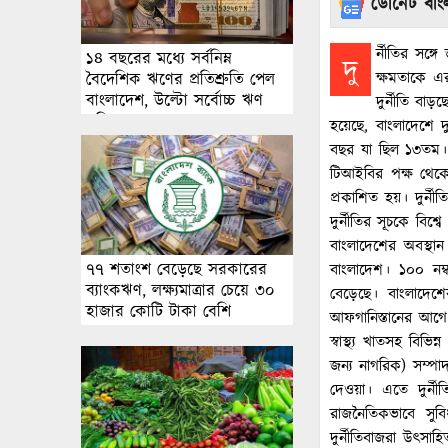
ডোনেট বাংল
র্নীতির সঙ্
১৪ বছরের মধ্যে সর্বনিম্ন
দু
ক্ষমতাকে এ
বৈদেশিক ঋণের প্রতিশ্রুতি পেল
বাংলাদেশ, উল্টো সর্বোচ্চ ঋণ
দুর্নীতি বাড়ছ
পরিশোধের চাপ
হয়েছে, বাংলাদেশে 
বছর যা ছিল ১৩তম। ত
টিআইবির পক্ষ থেকে
প্রকাশিত হয়। দুর্নী
দুর্নীতির সূচকে বি
বাংলাদেশের অবস্থান
৭৭ শতাংশ বেড়েছে সরকারের
বাংলাদেশ। ১০০ নম্
ব্যাংকঋণ, লক্ষ্যমাত্রার চেয়ে ৩০
বেড়েছে। বাংলাদেশে
হাজার কোটি টাকা বেশি
আফগানিস্তানের আগে।
স্বাস্থ্য খাতসহ বি
জন্য নাগরিক) সম্প
দেওয়া। এতে দুর্নী
রাজনৈতিকভাবে সুবি
দুর্নীতিবাজরা উৎসা