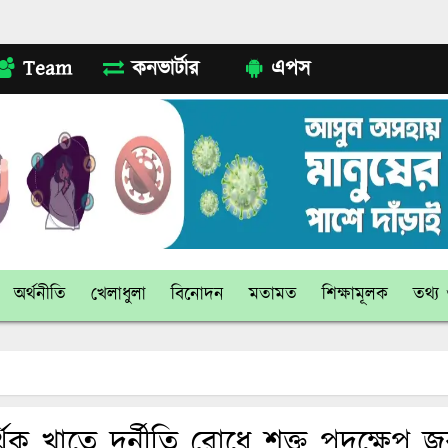
Team
কনভার্টার
এপস
অর্থনীতি
খেলাধুলা
বিনোদন
মতামত
শিক্ষামূলক
তথ্য ও
থিক খাতে দুর্নীতি রোধে শক্ত পদক্ষেপ জ