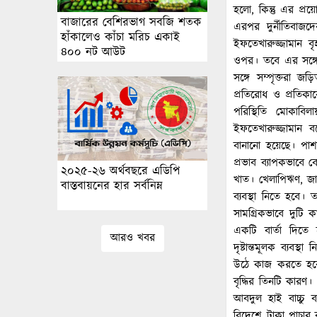
হলো, কিন্তু এর প
বাজারের বেশিরভাগ সবজি শতক
এরপর দুর্নীতিবাজদে
হাঁকালেও কাঁচা মরিচ একাই
ইফতেখারুজ্জামান বৃ
৪০০ নট আউট
ওপর। তবে এর সঙ্গে 
সঙ্গে সম্পৃক্তরা 
প্রতিরোধ ও প্রতিকার
পরিস্থিতি মোকাবিল
ইফতেখারুজ্জামান ব
বানানো হয়েছে। পাশা
প্রভাব ব্যাপকভাবে 
২০২৫-২৬ অর্থবছরে এডিপি
খাত। খেলাপিঋণ, জাল
বাস্তবায়নের হার সর্বনিম্ন
ব্যবস্থা নিতে হবে।
সামগ্রিকভাবে দুটি ক
একটি বার্তা দিতে হ
আরও খবর
দৃষ্টান্তমূলক ব্যবস
উঠে কাজ করতে হবে।
বৃদ্ধির তিনটি কারণ। 
আবদুল হাই বাচ্চু ব
বিদেশে টাকা পাচা