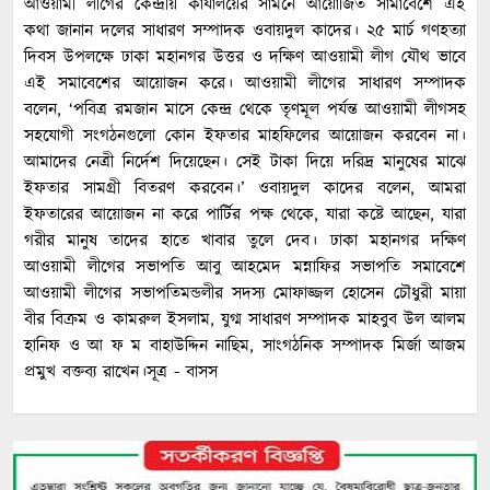
আওয়ামী লীগের কেন্দ্রীয় কার্যালয়ের সামনে আয়োজিত সামাবেশে এই
কথা জানান দলের সাধারণ সম্পাদক ওবায়দুল কাদের। ২৫ মার্চ গণহত্যা
দিবস উপলক্ষে ঢাকা মহানগর উত্তর ও দক্ষিণ আওয়ামী লীগ যৌথ ভাবে
এই সমাবেশের আয়োজন করে। আওয়ামী লীগের সাধারণ সম্পাদক
বলেন, ‘পবিত্র রমজান মাসে কেন্দ্র থেকে তৃণমূল পর্যন্ত আওয়ামী লীগসহ
সহযোগী সংগঠনগুলো কোন ইফতার মাহফিলের আয়োজন করবেন না।
আমাদের নেত্রী নির্দেশ দিয়েছেন। সেই টাকা দিয়ে দরিদ্র মানুষের মাঝে
ইফতার সামগ্রী বিতরণ করবেন।’ ওবায়দুল কাদের বলেন, আমরা
ইফতারের আয়োজন না করে পার্টির পক্ষ থেকে, যারা কষ্টে আছেন, যারা
গরীর মানুষ তাদের হাতে খাবার তুলে দেব। ঢাকা মহানগর দক্ষিণ
আওয়ামী লীগের সভাপতি আবু আহমেদ মন্নাফির সভাপতি সমাবেশে
আওয়ামী লীগের সভাপতিমন্ডলীর সদস্য মোফাজ্জল হোসেন চৌধুরী মায়া
বীর বিক্রম ও কামরুল ইসলাম, যুগ্ম সাধারণ সম্পাদক মাহবুব উল আলম
হানিফ ও আ ফ ম বাহাউদ্দিন নাছিম, সাংগঠনিক সম্পাদক মির্জা আজম
প্রমুখ বক্তব্য রাখেন।সূত্র - বাসস