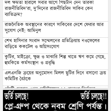
দল ক্ষমতা হারালে সবার আগে পিছটান দেন তারকা
রাজনীতিবিদ’রা, দু’দিনের রাজনীতিবিদ সাকিব কেন
ব্যাতিক্রম?
রাজনৈতিক অবস্থানের কারণে সাকিবের দেশে ফেরার আর
সুযোগ নেই: আমিনুল
শেখ হাসিনার সংবাদ সম্মেলনের প্রতিক্রিয়ায় নওফেলের
বাড়িতে ককটেল ও অগ্নিসংযোগ
কুটির, মাইক্রো, ক্ষুদ্র ও মাঝারি শিল্প খাতে ঋণ কমে গেছে,
হুমকিতে কর্মসংস্থান ও প্রবৃদ্ধি
এলএনজি ক্রয়ের অনুমোদন মিলল ছুটির দিনে বসানো ক্রয়
কমিটির বৈঠকে
পাঁচটি দেশের ওপর রেমিট্যান্সের ৬২ শতাংশ নির্ভরতা,
বাড়ছে কৌশলগত ঝুঁকির শঙ্কা
কওমি মাদ্রাসার শিক্ষার্থী বলৎকার