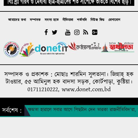
প্রকল্প ব্যয় ১৬৫ কোটি থেকে ঠেকলো ৩২৬ কোটিতে, ২০০
কোটির অপ্রয়োজনীয় সরঞ্জাম ক্রয়ের তোড়জোড়
আমাদের কথা
সম্পাদক
সদস্য হতে
নীতিমালা
শর্তাবলি
নিউজ ফিড
যোগাযোগ
সম্পাদক ও প্রকাশক : মোছাঃ শারমিন সুলতানা। জিন্নাহ্ হক
টাওয়ার, ৫৫ আমিনুল হক বাদসা সড়ক, কোর্টপাড়া, কুষ্টিয়া।
01711210222, www.donet.com.bd
A media concern of humanity foundation
দল ক্ষমতা হারালে সবার আগে পিছটান দেন তারকা রাজনীতিবিদ’রা, দু’দিন
সর্বশেষ :
Design & Developed by
DONET IT