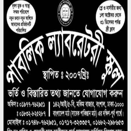
ফের পিছিয়ে গেল রূপপুরের উৎপাদনের যাত্রা: আগস্টে
জাতীয় গ্রিডে যোগ হচ্ছে না পরমাণু বিদ্যুৎ
বিনা আমন্ত্রণেই বিদেশে যাবার পথে দিল্লি থেকে ঘুরে যেতে
চেয়েছিলেন ড. ইউনূস
১৪ বছরের মধ্যে সর্বনিম্ন বৈদেশিক ঋণের প্রতিশ্রুতি পেল
বাংলাদেশ, উল্টো সর্বোচ্চ ঋণ পরিশোধের চাপ
উদ্বোধনের আগেই ধসে পড়ল পৌনে ৩ কোটি টাকার
সড়ক, বাঁশ-বালুর বস্তায় ঠেকা!
আওয়ামী লীগ আমাদের শত্রু নয়, মিত্র, আমরা একসঙ্গে
যুদ্ধ করেছি: এমপি নাছির চৌধুরী
‘আপনারা দেখেননি, আমরা কীভাবে থানা জ্বালিয়ে পিটিয়ে
পুলিশ মেরেছি’: প্রকাশ্যে এনসিপি নেতার স্বীকারোক্তি
রিয়ালের সঙ্গে আরও ছয় বছরের চুক্তি বাড়ালেন ভিনিসিউস