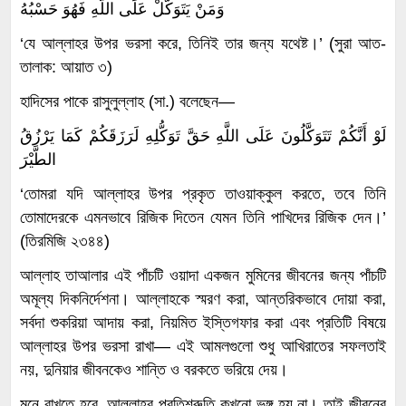
وَمَنْ يَتَوَكَّلْ عَلَى اللَّهِ فَهُوَ حَسْبُهُ
‘যে আল্লাহর উপর ভরসা করে, তিনিই তার জন্য যথেষ্ট।’ (সুরা আত-
তালাক: আয়াত ৩)
হাদিসের পাকে রাসুলুল্লাহ (সা.) বলেছেন—
لَوْ أَنَّكُمْ تَتَوَكَّلُونَ عَلَى اللَّهِ حَقَّ تَوَكُّلِهِ لَرَزَقَكُمْ كَمَا يَرْزُقُ
الطَّيْرَ
‘তোমরা যদি আল্লাহর উপর প্রকৃত তাওয়াক্কুল করতে, তবে তিনি
তোমাদেরকে এমনভাবে রিজিক দিতেন যেমন তিনি পাখিদের রিজিক দেন।’
(তিরমিজি ২৩৪৪)
আল্লাহ তাআলার এই পাঁচটি ওয়াদা একজন মুমিনের জীবনের জন্য পাঁচটি
অমূল্য দিকনির্দেশনা। আল্লাহকে স্মরণ করা, আন্তরিকভাবে দোয়া করা,
সর্বদা শুকরিয়া আদায় করা, নিয়মিত ইস্তিগফার করা এবং প্রতিটি বিষয়ে
আল্লাহর উপর ভরসা রাখা— এই আমলগুলো শুধু আখিরাতের সফলতাই
নয়, দুনিয়ার জীবনকেও শান্তি ও বরকতে ভরিয়ে দেয়।
মনে রাখতে হবে, আল্লাহর প্রতিশ্রুতি কখনো ভঙ্গ হয় না। তাই জীবনের