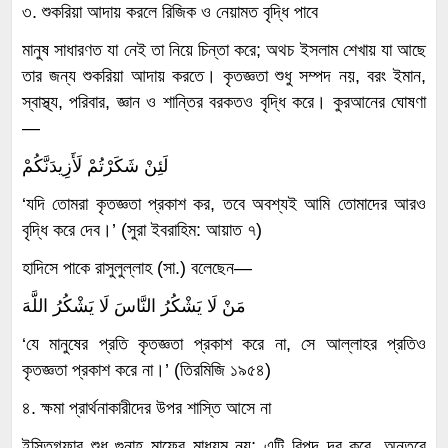
৩. শুকরিয়া আদায় করলে রিজিক ও নেয়ামত বৃদ্ধি পাবে
মানুষ সাধারণত যা নেই তা নিয়ে চিন্তা করে; অথচ ইসলাম শেখায় যা আছে
তার জন্য শুকরিয়া আদায় করতে। কৃতজ্ঞতা শুধু সম্পদ নয়, বরং ইমান,
স্বাস্থ্য, পরিবার, জ্ঞান ও শান্তির বরকতও বৃদ্ধি করে। কুরআনের ঘোষণা
—
لَئِنْ شَكَرْتُمْ لَأَزِيدَنَّكُمْ
‘যদি তোমরা কৃতজ্ঞতা প্রকাশ কর, তবে অবশ্যই আমি তোমাদের আরও
বৃদ্ধি করে দেব।’ (সুরা ইবরাহিম: আয়াত ৭)
হাদিসে পাকে রাসুলুল্লাহ (সা.) বলেছেন—
مَنْ لَا يَشْكُرُ النَّاسَ لَا يَشْكُرُ اللَّهَ
‘যে মানুষের প্রতি কৃতজ্ঞতা প্রকাশ করে না, সে আল্লাহর প্রতিও
কৃতজ্ঞতা প্রকাশ করে না।’ (তিরমিজি ১৯৫৪)
৪. ক্ষমা প্রার্থনাকারীদের উপর শাস্তি আসে না
ইস্তিগফার শুধু গুনাহ মাফের মাধ্যম নয়; এটি বিপদ দূর করে, অন্তরে