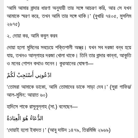
‘আমি আমার বান্দার ধারণা অনুযায়ী তার সঙ্গে আচরণ করি, আর সে যখন
আমাকে স্মরণ করে, তখন আমি তার সঙ্গে থাকি।’ (বুখারি ৭৪০৫, মুসলিম
২৬৭৫)
২. দোয়া কর, আমি কবুল করব
দোয়া হলো মুমিনের সবচেয়ে শক্তিশালী অস্ত্র। যখন সব দরজা বন্ধ হয়ে
যায়, তখনও আল্লাহর দরজা খোলা থাকে। তিনি তার বান্দার কান্না, আকুতি
ও মনের গোপন কথাও শুনেন। কুরআনের ঘোষণা—
ادْعُونِي أَسْتَجِبْ لَكُمْ
‘তোমরা আমাকে ডাকো, আমি তোমাদের ডাকে সাড়া দেব।’ (সুরা গাফির/
আল-মুমিন: আয়াত ৬০)
হাদিসে পাকে রাসুলুল্লাহ (সা.) বলেছেন—
الدُّعَاءُ هُوَ الْعِبَادَةُ
‘দোয়াই হলো ইবাদত।’ (আবু দাউদ ১৪৭৯, তিরমিজি ২৯৬৯)