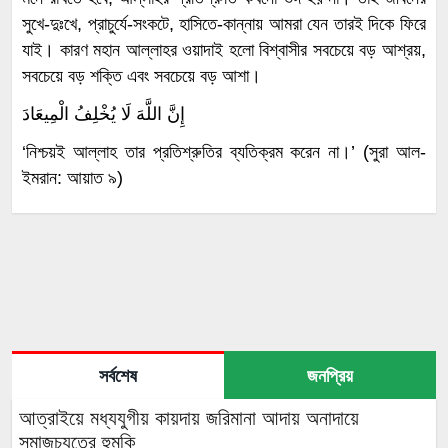
সুখে-দুঃখে, প্রাচুর্যে-সংকটে, হাসিতে-কান্নায় আমরা যেন তারই দিকে ফিরে
যাই। কারণ মহান আল্লাহর ওয়াদাই হলো বিশ্বাসীর সবচেয়ে বড় আশ্রয়,
সবচেয়ে বড় শক্তি এবং সবচেয়ে বড় আশা।
إِنَّ اللَّهَ لَا يُخْلِفُ الْمِيعَادَ
‘নিশ্চয়ই আল্লাহ তার প্রতিশ্রুতির ব্যতিক্রম করেন না।’ (সুরা আল-
ইমরান: আয়াত ৯)
সর্বশেষ
জনপ্রিয়
আত্রাইয়ে মধ্যযুগীয় কায়দায় জরিমানা আদায় অনাদায়ে
সমাজচ্যুতের হুমকি