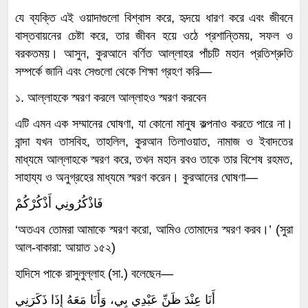
যে ব্যক্তি এই ওয়াদাগুলো বিশ্বাস করে, হৃদয়ে ধারণ করে এবং জীবনে
বাস্তবায়নের চেষ্টা করে, তার জীবন হয়ে ওঠে প্রশান্তিময়, সফল ও
বরকতময়। আসুন, কুরআনে বর্ণিত আল্লাহর পাঁচটি মহান প্রতিশ্রুতি
সম্পর্কে জানি এবং সেগুলো থেকে শিক্ষা গ্রহণ করি—
১. আল্লাহকে স্মরণ করলে আল্লাহও স্মরণ করবেন
এটি এমন এক সম্মানের ঘোষণা, যা কোনো মানুষ কল্পনাও করতে পারে না।
বান্দা যখন তাসবিহ, তাহলিল, কুরআন তিলাওয়াত, নামাজ ও ইবাদতের
মাধ্যমে আল্লাহকে স্মরণ করে, তখন মহান রবও তাকে তার বিশেষ রহমত,
সাহায্য ও অনুগ্রহের মাধ্যমে স্মরণ করেন। কুরআনের ঘোষণা—
فَاذْكُرُونِي أَذْكُرْكُمْ
‘অতএব তোমরা আমাকে স্মরণ করো, আমিও তোমাদের স্মরণ করব।’ (সুরা
আল-বাকারা: আয়াত ১৫২)
হাদিসে পাকে রাসুলুল্লাহ (সা.) বলেছেন—
أَنَا عِنْدَ ظَنِّ عَبْدِي بِي، وَأَنَا مَعَهُ إِذَا ذَكَرَنِي