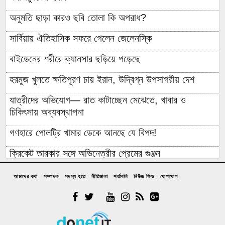
অনুমতি ছাড়া কারও ছবি তোলা কি অপরাধ?
সার্বিয়ায় ঐতিহাসিক সফরে গেলেন জেলেনস্কি
বাইডেনের শরীরে ক্যানসার ছড়িয়ে পড়েছে
হরমুজ খুলতে ক্ষতিপূরণ চায় ইরান, উদ্বিগ্ন উপসাগরীয় দেশ
যাত্রীদের অভিযোগ— রাত কাটাচ্ছেন মেঝেতে, খাবার ও
চিকিৎসায় অব্যবস্থাপনা
গণহারে পোলট্রি খামার ডেকে আনছে যে বিপদ!
ক্রিকেট তারকার সঙ্গে অভিনেত্রীর প্রেমের গুঞ্জন
চটপটি খাওয়ানোর কথা বলে ব্রিজের নিচে নিয়ে ছাত্রকে ধর্ষণ,
আমাদের কথা
সম্পাদক
সদস্য হতে
নীতিমালা
শর্তাবলি
নিউজ ফিড
যোগাযোগ
মাদ্রাসার হাফেজকে গণপিটুনি
যুবলীগ নেতার বাড়িতে হামলা-লুটপাটে গিয়ে জনতার প্রতিরোধে
হাত খোয়ানো বিএনপি নেতা কীভাবে ‘জুলাই যোদ্ধা’?