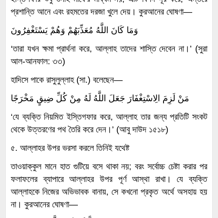
প্রশান্তি আনে এবং রহমতের দরজা খুলে দেয়। কুরআনের ঘোষণা—
وَمَا كَانَ اللَّهُ مُعَذِّبَهُمْ وَهُمْ يَسْتَغْفِرُونَ
‘তারা যখন ক্ষমা প্রার্থনা করে, আল্লাহ তাদের শাস্তি দেবেন না।’ (সুরা
আল-আনফাল: ৩৩)
হাদিসে পাকে রাসুলুল্লাহ (সা.) বলেছেন—
مَنْ لَزِمَ الِاسْتِغْفَارَ جَعَلَ اللَّهُ لَهُ مِنْ كُلِّ ضِيقٍ مَخْرَجًا
‘যে ব্যক্তি নিয়মিত ইস্তিগফার করে, আল্লাহ তার জন্য প্রতিটি সংকট
থেকে উত্তরণের পথ তৈরি করে দেন।’ (আবু দাউদ ১৫১৮)
৫. আল্লাহর উপর ভরসা করলে তিনিই যথেষ্ট
তাওয়াক্কুল মানে হাত গুটিয়ে বসে থাকা নয়; বরং সর্বোচ্চ চেষ্টা করার পর
ফলাফলের ব্যাপারে আল্লাহর উপর পূর্ণ আস্থা রাখা। যে ব্যক্তি
আল্লাহকে নিজের অভিভাবক বানায়, সে কখনো প্রকৃত অর্থে অসহায় হয়
না। কুরআনের ঘোষণা—