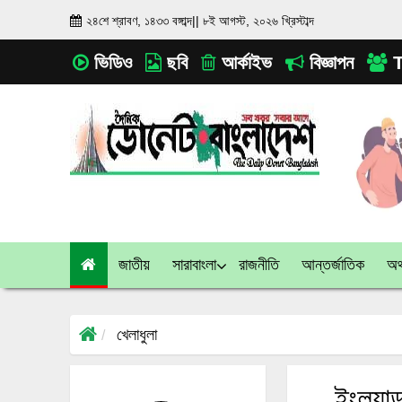
২৪শে শ্রাবণ, ১৪৩৩ বঙ্গাব্দ
||
৮ই আগস্ট, ২০২৬ খ্রিস্টাব্দ
ভিডিও
ছবি
আর্কাইভ
বিজ্ঞাপন
T
জাতীয়
সারাবাংলা
রাজনীতি
আন্তর্জাতিক
অর্
খেলাধুলা
ইংল্যা