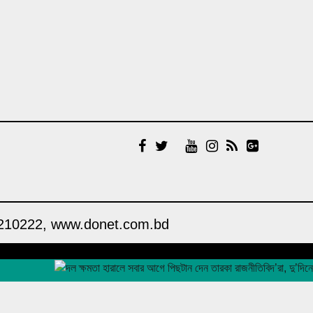
চেয়েছিলেন ড. ইউনূস
১৪ বছরের মধ্যে সর্বনিম্ন
বৈদেশিক ঋণের প্রতিশ্রুতি পেল
বাংলাদেশ, উল্টো সর্বোচ্চ ঋণ
পরিশোধের চাপ
উদ্বোধনের আগেই ধসে পড়ল
পৌনে ৩ কোটি টাকার সড়ক,
বাঁশ-বালুর বস্তায় ঠেকা!
আওয়ামী লীগ আমাদের শত্রু
নয়, মিত্র, আমরা একসঙ্গে যুদ্ধ
করেছি: এমপি নাছির চৌধুরী
া। 01711210222, www.donet.com.bd
‘আপনারা দেখেননি, আমরা
কীভাবে থানা জ্বালিয়ে পিটিয়ে
পুলিশ মেরেছি’: প্রকাশ্যে
Design & Developed by
DONET IT
এনসিপি নেতার স্বীকারোক্তি
রিয়ালের সঙ্গে আরও ছয় বছরের