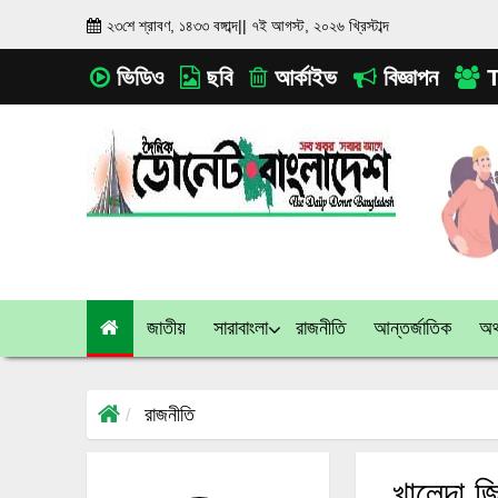
২৩শে শ্রাবণ, ১৪৩৩ বঙ্গাব্দ
||
৭ই আগস্ট, ২০২৬ খ্রিস্টাব্দ
ভিডিও
ছবি
আর্কাইভ
বিজ্ঞাপন
T
জাতীয়
সারাবাংলা
রাজনীতি
আন্তর্জাতিক
অর্
রাজনীতি
খালেদা জ