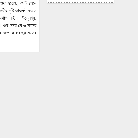
েওয়া হয়েছে, সেটি মেনে
উদ্বোধনের আগেই ধসে পড়ল
ীর দৃষ্টি আকর্ষণ করলে
পৌনে ৩ কোটি টাকার সড়ক,
োথাও নাই।’ উল্লেখ্য,
বাঁশ-বালুর বস্তায় ঠেকা!
া। ওই সময় যে ৬ মাসের
ারের মতো আরও ছয় মাসের
আওয়ামী লীগ আমাদের শত্রু
নয়, মিত্র, আমরা একসঙ্গে যুদ্ধ
করেছি: এমপি নাছির চৌধুরী
‘আপনারা দেখেননি, আমরা
কীভাবে থানা জ্বালিয়ে পিটিয়ে
পুলিশ মেরেছি’: প্রকাশ্যে
এনসিপি নেতার স্বীকারোক্তি
রিয়ালের সঙ্গে আরও ছয় বছরের
চুক্তি বাড়ালেন ভিনিসিউস
প্রকল্প ব্যয় ১৬৫ কোটি থেকে
ঠেকলো ৩২৬ কোটিতে, ২০০
কোটির অপ্রয়োজনীয় সরঞ্জাম