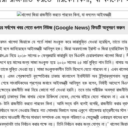
এর সর্বশেষ খবর পেতে গুগল নিউজ (Google News) ফিডটি অনুসরণ করুন
রসন খালেদা জিয়াকে যে শর্তে সাজা মওকুফ করে কারামুক্তি দেওয়া হয়েছিল, তাতে তার 
ই বলে জানিয়েছেন আইনমন্ত্রী আনিসুল হক। জিয়া অরফানেজ ট্রাস্ট ও জিয়া চ্যারিটেবল ট্রাস্
াদণ্ড নিয়ে ২০১৮ সালের ৮ ফেব্রুয়ারি কারাবন্দি হন বিএনপি চেয়ারপারসন খালেদা জিয়া। দ
আদেশে ছয় মাসের জন্য সাজা মওকুফ হয়ে ২০২০ সালের ২৫ মার্চ মুক্তি পান তিনি। বাসায় অ
 তাকে মুক্তি দেওয়া হয়। সাজা মওকুফকালীন তিনি বিদেশে যেতে পারবেন না। এখন খালেদা
। এমন প্রেক্ষাপটে বৃহস্পতিবার ঢাকায় বাংলাদেশ ইনস্টিউট অব ইন্ট্যারন্যাশনাল অ্যান্ড
েষে সাংবাদিকদের প্রশ্নের জবাবে আইনমন্ত্রী আনিসুল হক বলেন, নির্বাহী আদেশে বিএ
 ক্ষেত্রে রাজনীতি করা নিয়ে কোনো শর্ত দেওয়া হয়নি। তবে তার শারীরিক অবস্থা রাজনীতি
জিয়া) ঢাকাস্থ নিজ বাসায় থেকে চিকিৎসা নেবেন, দেশের বাইরে যেতে পারবেন না। এর 
ন- উনি রাজনীতি করতে পারবেন কিনা। আমি সত্য বলি বলেই বলেছি, রাজনীতি করার ব্যা
ির্বাচনে অংশ নেওয়ার বিষয়ে গত সোমবার বিকালে অমর একুশে বইমেলায় ছাত্রলীগের স্টল প
জবাবে আওয়ামী লীগের সাধারণ সম্পাদক এবং সড়ক পরিবহণ ও সেতুমন্ত্রী ওবায়দুল কাদের বলে
থানটা তার নির্বাচন করার পক্ষে নয়। তিনি নির্বাচন করার জন্য যোগ্য না।’ খালেদা জিয়ার