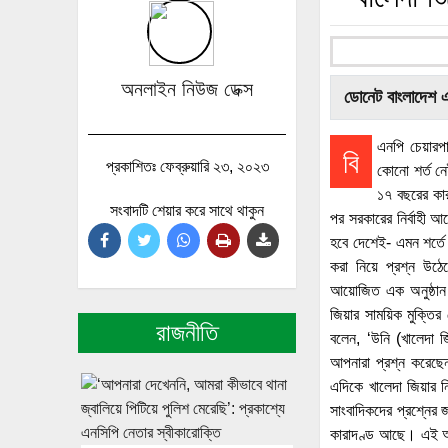
অনলাইন নিউজ ডেক্স
ডোনেট বাংলাদেশ 
এনপি চেয়ারপা
বি
প্রকাশিতঃ ফেব্রুয়ারি ২৩, ২০২৩
কোনো শর্ত নে
১৭ বছরের কার
সংবাদটি শেয়ার করে সাথে থাকুন
পর সরকারের নির্বাহী 
হবে দেশেই- এমন শর্তে
করা নিয়ে প্রশ্ন উঠেছে
আয়োজিত এক অনুষ্ঠান শ
জিয়ার সাময়িক মুক্তির
রাজনীতি
বলেন, ‘উনি (খালেদা 
আপনারা প্রশ্ন করেছে
এদিকে খালেদা জিয়ার ন
সাংবাদিকদের প্রশ্নের 
কারাদণ্ড আছে। এই অবস্