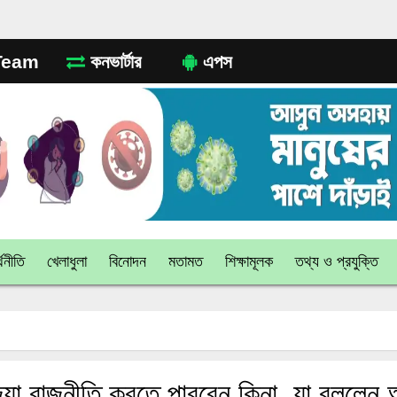
eam
কনভার্টার
এপস
থনীতি
খেলাধুলা
বিনোদন
মতামত
শিক্ষামূলক
তথ্য ও প্রযুক্তি
িয়া রাজনীতি করতে পারবেন কিনা, যা বললেন আ