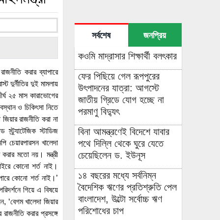
সর্বশেষ
জনপ্রিয়
কওমি মাদ্রাসার শিক্ষার্থী বলৎকার
রাজনীতি করার ব্যাপারে
ফের পিছিয়ে গেল রূপপুরের
ট দুর্নীতির দুই মামলায়
উৎপাদনের যাত্রা: আগস্টে
ীর্ঘ ২৫ মাস কারাভোগের
জাতীয় গ্রিডে যোগ হচ্ছে না
বস্থান ও চিকিৎসা নিতে
পরমাণু বিদ্যুৎ
 জিয়ার রাজনীতি করা না
বিনা আমন্ত্রণেই বিদেশে যাবার
 স্ট্র্যাটেজিক স্টাডিজ
পথে দিল্লি থেকে ঘুরে যেতে
নপি চেয়ারপারসন খালেদা
চেয়েছিলেন ড. ইউনূস
 করার মতো নয়। মন্ত্রী
বাইরে কোনো শর্ত নাই।
১৪ বছরের মধ্যে সর্বনিম্ন
পারে কোনো শর্ত নাই।’
বৈদেশিক ঋণের প্রতিশ্রুতি পেল
রিদর্শনে গিয়ে এ বিষয়ে
বাংলাদেশ, উল্টো সর্বোচ্চ ঋণ
ন, ‘বেগম খালেদা জিয়ার
পরিশোধের চাপ
 রাজনীতি করার প্রসঙ্গে