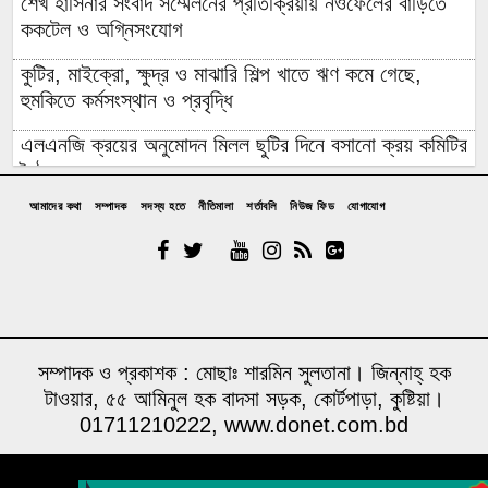
শেখ হাসিনার সংবাদ সম্মেলনের প্রতিক্রিয়ায় নওফেলের বাড়িতে
ককটেল ও অগ্নিসংযোগ
কুটির, মাইক্রো, ক্ষুদ্র ও মাঝারি শিল্প খাতে ঋণ কমে গেছে,
হুমকিতে কর্মসংস্থান ও প্রবৃদ্ধি
এলএনজি ক্রয়ের অনুমোদন মিলল ছুটির দিনে বসানো ক্রয় কমিটির
বৈঠকে
আমাদের কথা
সম্পাদক
সদস্য হতে
নীতিমালা
শর্তাবলি
নিউজ ফিড
যোগাযোগ
পাঁচটি দেশের ওপর রেমিট্যান্সের ৬২ শতাংশ নির্ভরতা, বাড়ছে
কৌশলগত ঝুঁকির শঙ্কা
কওমি মাদ্রাসার শিক্ষার্থী বলৎকার
ফের পিছিয়ে গেল রূপপুরের উৎপাদনের যাত্রা: আগস্টে জাতীয়
গ্রিডে যোগ হচ্ছে না পরমাণু বিদ্যুৎ
সম্পাদক ও প্রকাশক : মোছাঃ শারমিন সুলতানা। জিন্নাহ্ হক
টাওয়ার, ৫৫ আমিনুল হক বাদসা সড়ক, কোর্টপাড়া, কুষ্টিয়া।
বিনা আমন্ত্রণেই বিদেশে যাবার পথে দিল্লি থেকে ঘুরে যেতে
01711210222, www.donet.com.bd
চেয়েছিলেন ড. ইউনূস
১৪ বছরের মধ্যে সর্বনিম্ন বৈদেশিক ঋণের প্রতিশ্রুতি পেল