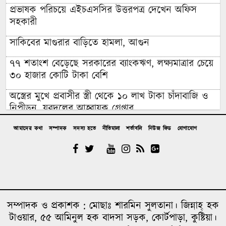
প্রভাষক পরিচয়ে এইচএসসির উত্তরপত্র দেখেন অফিস
সহকারী
সাকিবের মাগুরার বাড়িতে হামলা, আগুন
৭৭ শতাংশ বেড়েছে সরকারের ব্যাংকঋণ, লক্ষ্যমাত্রার চেয়ে
৩০ হাজার কোটি টাকা বেশি
অস্ত্রের মুখে প্রবাসীর স্ত্রী থেকে ১০ লাখ টাকা চাঁদাবাজি ও
নিপীড়ন, যুবদলের আহ্বায়ক গ্রেপ্তার
চাঁদপুরের মাদকসেবী ভাতিজাকে তুলে আনতে গিয়ে চাচাকে
আমাদের কথা
সম্পাদক
সদস্য হতে
নীতিমালা
শর্তাবলি
নিউজ ফিড
যোগাযোগ
পিটিয়ে হত্যা”সড়ক অবরোধ
অর্থাভাবে বন্ধ চিকিৎসার পথ,দুরারোগ্য রোগে আক্রান্ত
মজিবর
আত্রাইয়ে নানা আয়োজনে গণঅভ্যুত্থান দিবস পালন
সম্পাদক ও প্রকাশক : মোছাঃ শারমিন সুলতানা। জিন্নাহ্ হক
উপজেলা প্রশাসনে জুলাই শহিদ পরিবারের সংবর্ধনা; কবরে
টাওয়ার, ৫৫ আমিনুল হক বাদসা সড়ক, কোর্টপাড়া, কুষ্টিয়া।