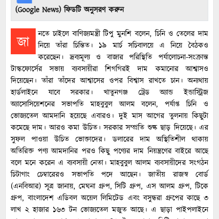
(Google News) ফিডটি অনুসরণ করুন
নতে চাইলে বাণিজ্যমন্ত্রী টিপু মুনশি বলেন, চিনি ও তেলের দাম
জা
নিয়ে তাঁরা চিন্তিত। ১৯ মার্চ সচিবালয়ে এ নিয়ে বৈঠকও
করেছেন। দ্রব্যমূল্য ও বাজার পরিস্থিতি পর্যালোচনা-সংক্রান্ত
টাস্কফোর্সের সভায় ব্যবসায়ীরা শিগগিরই দাম কমানোর আশ্বাসও
দিয়েছেন। তাঁরা তাঁদের আশ্বাসের ওপর বিশ্বাস রাখতে চান। অন্যথায়
হার্ডলাইনে যাবে সরকার। খাতুনগঞ্জ ট্রেড অ্যান্ড ইন্ডাস্ট্রিজ
অ্যাসোসিয়েশনের সভাপতি মাহবুবুল আলম বলেন, পর্যাপ্ত চিনি ও
ভোজ্যতেল আমদানি হয়েছে এবারও। দুই মাস আগের তুলনায় কিছুটা
কমেছে দাম। আরও কমা উচিত। সরকার সম্প্রতি শুল্ক ছাড় দিয়েছে। এর
সুফল পাওয়া উচিত ভোক্তাদের। ডলারের দাম অস্থিতিশীল থাকায়
অতিরিক্ত পণ্য আমদানির পরও কিছু পণ্যের দাম নিয়ন্ত্রণের বাইরে আছে
বলে মনে করেন এ ব্যবসায়ী নেতা। মাহবুবুল আলম ব্যবসায়ীদের সংগঠন
চিটাগাং চেম্বারেরও সভাপতি পদে আছেন। জাতীয় রাজস্ব বোর্ড
(এনবিআর) সূত্র জানায়, মেঘনা গ্রুপ, সিটি গ্রুপ, এস আলম গ্রুপ, টিকে
গ্রুপ, বাংলাদেশ এডিবল অয়েল লিমিটেড এবং বসুন্ধরা গ্রুপের কাছে ৩
লাখ ২ হাজার ১৬৩ টন ভোজ্যতেল মজুত আছে। এ ছাড়া পাইপলাইনে