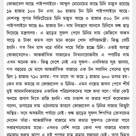
ভোজ্যতেল আছে পাইপলাইনে। আব্দুল মোনেমের কাছে চিনি মজুত রয়েছে
১৯ হাজার ১০০ টন এবং ৬০ হাজার টন চিনি পাইপলাইনে আছে।
দেশবন্ধু সুগার লিমিটেডের চিনি মজুত আছে ৩ হাজার ৫০০ টন এবং
পাইপলাইনে আছে ৪০ হাজার টন। দাম নিয়ন্ত্রণে আনতে চিনিতে শুল্ক ছাড়
দিয়েছে মন্ত্রণালয়। এ ছাড়ের সুফল পেলে চিনির দাম কেজিতে অন্তত
সাড়ে ৪ টাকা কমত বলে মনে করেন খোদ বাণিজ্যমন্ত্রী। কিন্তু সেটি
হয়নি। গত তিন মাস ধরে বর্ধিত দামে বিক্রি হচ্ছে চিনি। একই অবস্থা
ভোজ্যতেলেও। আন্তর্জাতিক বাজারেও নিত্যপ্রয়োজনীয় এ পণ্যটির দাম
এখন অনেক কম। কিন্তু দেশে নেই এর সুফল। এনবিআর সূত্র জানায়,
গত বছরের মে মাসে আন্তর্জাতিক বাজারে এক টন সয়াবিন তেলের মূল্য
ছিল ১ হাজার ৭১০ ডলার। গত মাসে তা কমে ১ হাজার ৬০০ ডলার হয়।
কেন দাম কমছে না ভোজ্যতেল ও চিনির– এমন প্রশ্নের জবাব পেতে শীর্ষ
দুই আমদানিকারকের একাধিক পরিচালকদের সঙ্গে কথা বলে। তাঁরা কেউ
স্বনামে জবাব দিতে রাজি হননি। নাম প্রকাশ না করার শর্তে কয়েকজন
বলেন, ডলারের দাম ওঠানামার কারণে ভোজ্যতেল ও চিনির বাজার কিছুটা
অস্থির। তবে অসহনীয় পর্যায়ে নেই। শুল্ক ছাড়ের সুফল শিগগির ক্রেতাদের
দেবেন তাঁরা। আন্তর্জাতিক বাজারে দাম কমার সুফলও ক্রেতারা পাবে
সপ্তাহখানেকের মধ্যে। এখনও বেশি দামে কেনা পণ্য বাজারে থাকায়
রমজান শুরুর আগে এ দুই পণ্যের দাম কমার সম্ভাবনা নেই। তবে দ্বিমত