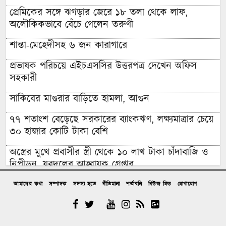
প্রেমিকের সঙ্গে ঝগড়ার জেরে ১৮ তলা থেকে লাফ,
অলৌকিকভাবে বেঁচে গেলেন তরুণী
শান্তা-মেহেদীসহ ৬ জন কারাগারে
প্রভাষক পরিচয়ে এইচএসসির উত্তরপত্র দেখেন অফিস
সহকারী
সাকিবের মাগুরার বাড়িতে হামলা, আগুন
৭৭ শতাংশ বেড়েছে সরকারের ব্যাংকঋণ, লক্ষ্যমাত্রার চেয়ে
৩০ হাজার কোটি টাকা বেশি
অস্ত্রের মুখে প্রবাসীর স্ত্রী থেকে ১০ লাখ টাকা চাঁদাবাজি ও
নিপীড়ন, যুবদলের আহ্বায়ক গ্রেপ্তার
চাঁদপুরের মাদকসেবী ভাতিজাকে তুলে আনতে গিয়ে চাচাকে
আমাদের কথা
সম্পাদক
সদস্য হতে
নীতিমালা
শর্তাবলি
নিউজ ফিড
যোগাযোগ
পিটিয়ে হত্যা”সড়ক অবরোধ
অর্থাভাবে বন্ধ চিকিৎসার পথ,দুরারোগ্য রোগে আক্রান্ত