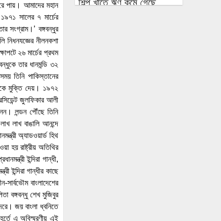
শিল্প খাতে ঋণ কমে গেছে,
ফিরে পায়। আমাদের মহান
হুমকিতে কর্মসংস্থান ও প্রবৃদ্ধি
 ১৯৭১ সালের ৭ মার্চের
র সংগ্রাম।’ বঙ্গবন্ধুর
এলএনজি ক্রয়ের অনুমোদন
ালি নিধনযজ্ঞের নীলনকশা
মিলল ছুটির দিনে বসানো ক্রয়
ষাপটে ২৬ মার্চের প্রথম
কমিটির বৈঠকে
বন্ধুকে তার ধানমন্ডি ৩২
 সময় তিনি পাকিস্তানের
পাঁচটি দেশের ওপর রেমিট্যান্সের
্ধুকে মুক্তি দেয়। ১৯৭২
৬২ শতাংশ নির্ভরতা, বাড়ছে
েসিডেন্ট জুলফিকার আলী
কৌশলগত ঝুঁকির শঙ্কা
েন। লন্ডন পৌঁছে তিনি
কওমি মাদ্রাসার শিক্ষার্থী বলৎকার
 লাখ লাখ বাঙালি আনন্দে
মন্ত্রী অ্যাডওয়ার্ড হিথ
ফের পিছিয়ে গেল রূপপুরের
য়া হয় রাষ্ট্রীয় অতিথির
উৎপাদনের যাত্রা: আগস্টে
ানমন্ত্রী ইন্দিরা গান্ধী,
জাতীয় গ্রিডে যোগ হচ্ছে না
রী ইন্দিরা গান্ধীর কাছে
পরমাণু বিদ্যুৎ
ীন-সার্বভৌম বাংলাদেশের
 বঙ্গবন্ধু শেখ মুজিবুর
বিনা আমন্ত্রণেই বিদেশে যাবার
্দরে। জয় বাংলা ধ্বনিতে
পথে দিল্লি থেকে ঘুরে যেতে
ূর্তে এ অবিস্মরণীয় এই