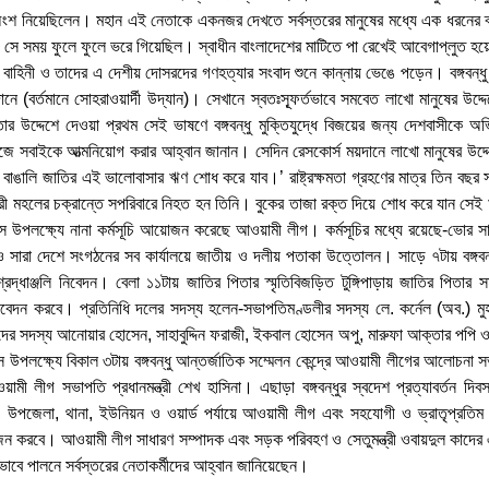
ংশ নিয়েছিলেন। মহান এই নেতাকে একনজর দেখতে সর্বস্তরের মানুষের মধ্যে এক ধরনের 
 সে সময় ফুলে ফুলে ভরে গিয়েছিল। স্বাধীন বাংলাদেশের মাটিতে পা রেখেই আবেগাপ্লুত হয়ে প
র বাহিনী ও তাদের এ দেশীয় দোসরদের গণহত্যার সংবাদ শুনে কান্নায় ভেঙে পড়েন। বঙ্গবন্ধু 
নে (বর্তমানে সোহরাওয়ার্দী উদ্যান)। সেখানে স্বতঃস্ফূর্তভাবে সমবেত লাখো মানুষের উদ্দে
ার উদ্দেশে দেওয়া প্রথম সেই ভাষণে বঙ্গবন্ধু মুক্তিযুদ্ধে বিজয়ের জন্য দেশবাসীকে অভিন
 সবাইকে আত্মনিয়োগ করার আহ্বান জানান। সেদিন রেসকোর্স ময়দানে লাখো মানুষের উদ্দেশে
বাঙালি জাতির এই ভালোবাসার ঋণ শোধ করে যাব।’ রাষ্ট্রক্ষমতা গ্রহণের মাত্র তিন বছর
ী মহলের চক্রান্তে সপরিবারে নিহত হন তিনি। বুকের তাজা রক্ত দিয়ে শোধ করে যান সেই ঋণ।
িবস উপলক্ষ্যে নানা কর্মসূচি আয়োজন করেছে আওয়ামী লীগ। কর্মসূচির মধ্যে রয়েছে-ভোর সা
বন ও সারা দেশে সংগঠনের সব কার্যালয়ে জাতীয় ও দলীয় পতাকা উত্তোলন। সাড়ে ৭টায় বঙ্গবন
ে শ্রদ্ধাঞ্জলি নিবেদন। বেলা ১১টায় জাতির পিতার স্মৃতিবিজড়িত টুঙ্গিপাড়ায় জাতির পিতা
 নিবেদন করবে। প্রতিনিধি দলের সদস্য হলেন-সভাপতিমণ্ডলীর সদস্য লে. কর্নেল (অব.) মুহ
ী সংসদের সদস্য আনোয়ার হোসেন, সাহাবুদ্দিন ফরাজী, ইকবাল হোসেন অপু, মারুফা আক্তার পপি 
িবস উপলক্ষ্যে বিকাল ৩টায় বঙ্গবন্ধু আন্তর্জাতিক সম্মেলন কেন্দ্রে আওয়ামী লীগের আলোচনা 
ী লীগ সভাপতি প্রধানমন্ত্রী শেখ হাসিনা। এছাড়া বঙ্গবন্ধুর স্বদেশ প্রত্যাবর্তন দিবস
, উপজেলা, থানা, ইউনিয়ন ও ওয়ার্ড পর্যায়ে আওয়ামী লীগ এবং সহযোগী ও ভ্রাতৃপ্রতিম স
জন করবে। আওয়ামী লীগ সাধারণ সম্পাদক এবং সড়ক পরিবহণ ও সেতুমন্ত্রী ওবায়দুল কাদের এক
যথভাবে পালনে সর্বস্তরের নেতাকর্মীদের আহ্বান জানিয়েছেন।