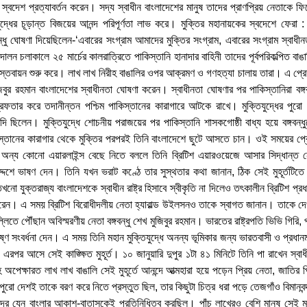
্বদেশ প্রত্যাবর্তন করেন। সদ্য স্বাধীন বাংলাদেশের মানুষ তাদের প্রাণপ্রিয় নেতাকে 
দ্ধের চূড়ান্ত বিজয়ের আনন্দ পরিপূর্ণতা লাভ করে। মুক্তির মহানায়কের স্বদেশে ফেরা :
্ধু ঘোষণা দিয়েছিলেন-‘এবারের সংগ্রাম আমাদের মুক্তির সংগ্রাম, এবারের সংগ্রাম স্বাধীনতা
লন চলাকালে ২৫ মার্চের কালরাত্রিতে পাকিস্তানি হানাদার বাহিনী তাদের পূর্বপরিকল্পিত বাঙ
াস্তবায়ন শুরু করে। লাখ লাখ নিরীহ বাঙালির ওপর আক্রমণ ও গণহত্যা চালায় তারা। এ প্রেক্
ুজিবুর রহমান বাংলাদেশের স্বাধীনতা ঘোষণা করেন। স্বাধীনতা ঘোষণার পর পাকিস্তানিরা বঙ্গ
রেফতার করে তদানীন্তন পশ্চিম পাকিস্তানের কারাগারে আটকে রাখে। মুক্তিযুদ্ধের পুরো
ন্দি ছিলেন। মুক্তিযুদ্ধে শোচনীয় পরাজয়ের পর পাকিস্তানি শাসকগোষ্ঠী বাধ্য হয়ে বঙ্গবন
িস্তানের কারাগার থেকে মুক্তির পরপরই তিনি বাংলাদেশে ছুটে আসতে চান। ওই সময়ের প্র
া অন্য কোনো এয়ারলাইন্স বেছে নিতে বললে তিনি ব্রিটিশ এয়ারওয়েজে আসার সিদ্ধান্ত ন
দ্দেশে ভাষণ দেন। তিনি যখন ভরাট কণ্ঠে তার সুস্থতার কথা জানান, ঠিক সেই মুহূর্তটিতে
ো যুক্তরাজ্য বাংলাদেশকে স্বাধীন রাষ্ট্র হিসাবে স্বীকৃতি না দিলেও তৎকালীন ব্রিটিশ প্রধান
ষাৎ করেন। এ সময় ব্রিটিশ বিরোধীদলীয় নেতা হ্যারাল্ড উইলসনও তাকে স্বাগত জানান। তাকে দেও
লিতে পৌঁছান অবিস্মরণীয় নেতা বঙ্গবন্ধু শেখ মুজিবুর রহমান। ভারতের রাষ্ট্রপতি ভিভি গিরি, প্রধ
ণ সংবর্ধনা দেন। এ সময় তিনি মহান মুক্তিযুদ্ধে অনন্য ভূমিকার জন্য ভারতবাসী ও প্রধানমন্ত্
 এরপর আসে সেই কাঙ্ক্ষিত মুহূর্ত। ১০ জানুয়ারি দুপুর ১টা ৪১ মিনিটে তিনি পা রাখেন স্বাধ
পেক্ষারত লাখ লাখ বাঙালি সেই মুহূর্তে আনন্দে আত্মহারা হয়ে পড়েন প্রিয় নেতা, জাতির পিতা
রো দেশই তাকে বরণ করে নিতে প্রস্তুত ছিল, তার কিছুটা চিত্র ধরা পড়ে তেজগাঁও বিমানবন
ন্দর যেন বাংলার আকাশ-বাতাসকেই প্রতিনিধিত্ব করছিল। পাঁচ লাখেরও বেশি মানুষ সেই মুহ