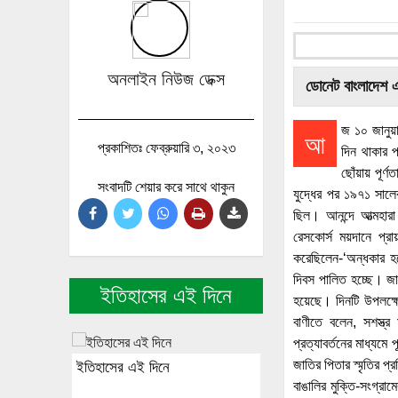
অনলাইন নিউজ ডেক্স
ডোনেট বাংলাদেশ 
জ ১০ জানুয়া
আ
প্রকাশিতঃ ফেব্রুয়ারি ৩, ২০২৩
দিন থাকার 
ছোঁয়ায় পূর্
সংবাদটি শেয়ার করে সাথে থাকুন
যুদ্ধের পর ১৯৭১ সালের
ছিল। আনন্দে আত্মহারা 
রেসকোর্স ময়দানে প্র
করেছিলেন-‘অন্ধকার হতে
দিবস পালিত হচ্ছে। জাত
ইতিহাসের এই দিনে
হয়েছে। দিনটি উপলক্ষ্য
বাণীতে বলেন, সশস্ত্র
প্রত্যাবর্তনের মাধ্যম
জাতির পিতার স্মৃতির প্
ইতিহাসের এই দিনে
বাঙালির মুক্তি-সংগ্রা