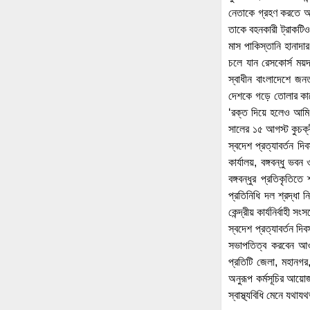
নেতাকে গ্রহণ করতে অ
তাকে বহনকারী ট্রাকটিও
মাস পাকিস্তানি হানাদা
চলে যান রেসকোর্স ময়দা
স্বাধীন বাংলাদেশে জনত
দেশকে গড়ে তোলার কাজে
‘রক্ত দিয়ে হলেও আমি 
সালের ১৫ আগস্ট কুচক্র
স্বদেশ প্রত্যাবর্তন দ
কার্যালয়, বঙ্গবন্ধু ভ
বঙ্গবন্ধুর প্রতিকৃতিত
প্রতিনিধি দল শ্রদ্ধা
কেন্দ্রীয় কার্যনির্বাহ
স্বদেশ প্রত্যাবর্তন দ
সভাপতিত্ব করবেন আওয়াম
প্রতিটি জেলা, মহানগর
অনুরূপ কর্মসূচির আয়ো
স্বাস্থ্যবিধি মেনে যথা