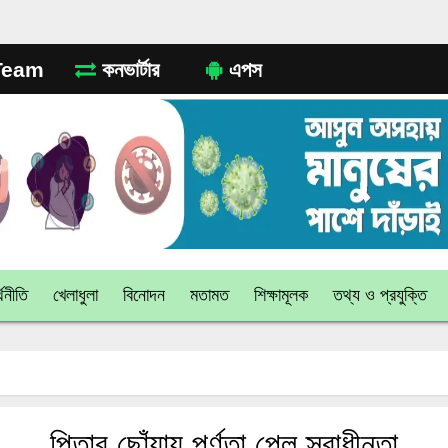
eam
কনভার্টার
এপস
থনীতি
খেলাধুলা
বিনোদন
মতামত
শিক্ষামূলক
তথ্য ও প্রযুক্তি
পিতার ছোঁয়ায় পূর্ণতা পেল স্বাধীনতা