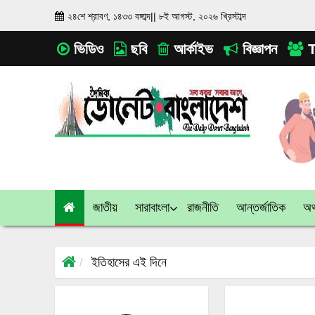
২৪শে শ্রাবণ, ১৪৩৩ বঙ্গাব্দ
||
৮ই আগস্ট, ২০২৬ খ্রিস্টাব্দ
ভিডিও
ছবি
আর্কাইভ
বিজ্ঞাপন
T
জাতীয়
সারাবাংলা
রাজনীতি
আন্তর্জাতিক
অর্
ইতিহাসের এই দিনে