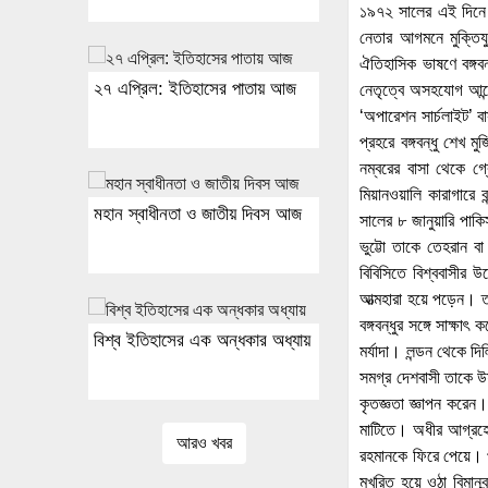
১৯৭২ সালের এই দিনে স
নেতার আগমনে মুক্তিযু
ঐতিহাসিক ভাষণে বঙ্গবন
২৭ এপ্রিল: ইতিহাসের পাতায় আজ
নেতৃত্বে অসহযোগ আন্দো
‘অপারেশন সার্চলাইট’ ব
প্রহরে বঙ্গবন্ধু শেখ ম
নম্বরের বাসা থেকে গ্
মিয়ানওয়ালি কারাগারে ব
মহান স্বাধীনতা ও জাতীয় দিবস আজ
সালের ৮ জানুয়ারি পাক
ভুট্টো তাকে তেহরান ব
বিবিসিতে বিশ্ববাসীর উ
আত্মহারা হয়ে পড়েন। তখন
বঙ্গবন্ধুর সঙ্গে সাক্
বিশ্ব ইতিহাসের এক অন্ধকার অধ্যায়
মর্যাদা। লন্ডন থেকে দিল্
সমগ্র দেশবাসী তাকে উষ্
কৃতজ্ঞতা জ্ঞাপন করেন।
মাটিতে। অধীর আগ্রহে অ
আরও খবর
রহমানকে ফিরে পেয়ে। পু
মুখরিত হয়ে ওঠা বিমানব