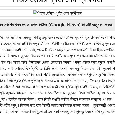
এর সর্বশেষ খবর পেতে গুগল নিউজ (Google News) ফিডটি অনুসরণ করুন
রি। জাতির পিতা বঙ্গবন্ধু শেখ মুজিবুর রহমানের ঐতিহাসিক স্বদেশ প্রত্যাবর্তন দিবস। পা
পর ১৯৭২ সালের এই দিন দুপুর ১টা ৪১ মিনিটে স্বাধীন দেশের মাটিতে পা রাখেন মুক্তি
ণতা পায় মহান স্বাধীনতা। সেই থেকে দিনটি বঙ্গবন্ধুর স্বদেশ প্রত্যাবর্তন দিবস হিসাবে পাল
 ১৬ ডিসেম্বর চূড়ান্ত বিজয়ের পর বাঙালি জাতি বঙ্গবন্ধুকে প্রাণঢালা সংবর্ধনা জানানোর জ
লাখ লাখ মানুষ ঢাকা বিমানবন্দর থেকে রেসকোর্স ময়দান পর্যন্ত তাকে স্বতঃস্ফূর্ত সংবর
ায় ১০ লাখ লোকের উপস্থিতিতে তিনি ভাষণ দেন। বঙ্গবন্ধু নিজে তার এই স্বদেশ প্র
 আলোর পথে যাত্রা’ হিসেবে। প্রতিবছরের মতো এবারও নানা কর্মসূচির মধ্য দিয়ে বঙ্গবন্ধ
ির পিতার প্রতিকৃতিতে পুষ্পাঞ্জলি নিবেদন এবং আলোচনা সভা, দোয়া, শীতবস্ত্র বিতরণসহ না
ে রাষ্ট্রপতি মো. আবদুল হামিদ ও প্রধানমন্ত্রী শেখ হাসিনা পৃথক বাণী দিয়েছেন। রাষ্ট্রপ
 মুক্তিযুদ্ধের মাধ্যমে ১৯৭১ সালের ১৬ ডিসেম্বর চূড়ান্ত বিজয় অর্জিত হলেও ১০ জান
ে পূর্ণতা পেয়েছিল বাংলার বিজয়। তাই দিনটি বাঙালি জাতির জীবনে অত্যন্ত আনন্দের ও গর্ব
রতি গভীর শ্রদ্ধা নিবেদন করে তার বিদেহী আত্মার মাগফিরাত কামনা করেন। প্রধানমন্ত্রী শেখ 
মের ইতিহাসে এক কালজয়ী মহাপুরুষ জাতির পিতা বঙ্গবন্ধু শেখ মুজিবুর রহমান পাকিস্তানের কা