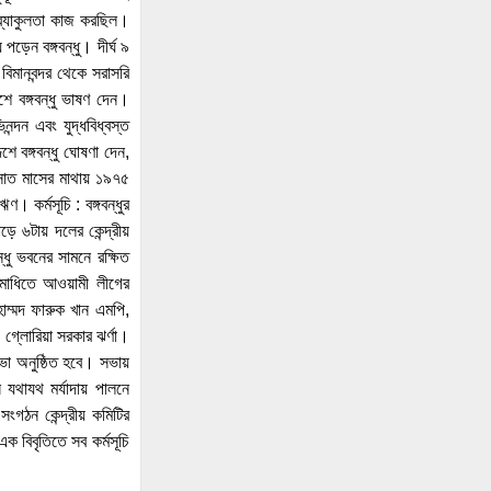
চেয়েছিলেন ড. ইউনূস
ব্যাকুলতা কাজ করছিল।
১৪ বছরের মধ্যে সর্বনিম্ন
ড়েন বঙ্গবন্ধু। দীর্ঘ ৯
বৈদেশিক ঋণের প্রতিশ্রুতি পেল
বিমানবন্দর থেকে সরাসরি
বাংলাদেশ, উল্টো সর্বোচ্চ ঋণ
শে বঙ্গবন্ধু ভাষণ দেন।
পরিশোধের চাপ
ন্দন এবং যুদ্ধবিধ্বস্ত
 বঙ্গবন্ধু ঘোষণা দেন,
উদ্বোধনের আগেই ধসে পড়ল
 সাত মাসের মাথায় ১৯৭৫
পৌনে ৩ কোটি টাকার সড়ক,
 কর্মসূচি : বঙ্গবন্ধুর
বাঁশ-বালুর বস্তায় ঠেকা!
ড়ে ৬টায় দলের কেন্দ্রীয়
্ধু ভবনের সামনে রক্ষিত
আওয়ামী লীগ আমাদের শত্রু
র সমাধিতে আওয়ামী লীগের
নয়, মিত্র, আমরা একসঙ্গে যুদ্ধ
াম্মদ ফারুক খান এমপি,
করেছি: এমপি নাছির চৌধুরী
ও গ্লোরিয়া সরকার ঝর্ণা।
সভা অনুষ্ঠিত হবে। সভায়
‘আপনারা দেখেননি, আমরা
 যথাযথ মর্যাদায় পালনে
কীভাবে থানা জ্বালিয়ে পিটিয়ে
ংগঠন কেন্দ্রীয় কমিটির
পুলিশ মেরেছি’: প্রকাশ্যে
 বিবৃতিতে সব কর্মসূচি
এনসিপি নেতার স্বীকারোক্তি
রিয়ালের সঙ্গে আরও ছয় বছরের