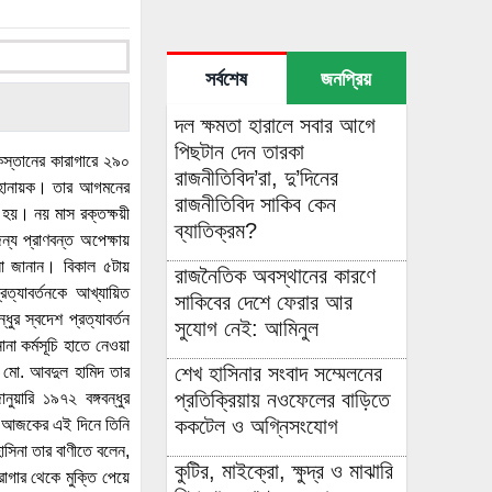
সর্বশেষ
জনপ্রিয়
দল ক্ষমতা হারালে সবার আগে
পিছটান দেন তারকা
কিস্তানের কারাগারে ২৯০
রাজনীতিবিদ’রা, দু’দিনের
র মহানায়ক। তার আগমনের
রাজনীতিবিদ সাকিব কেন
িত হয়। নয় মাস রক্তক্ষয়ী
ব্যাতিক্রম?
ন্য প্রাণবন্ত অপেক্ষায়
্ধনা জানান। বিকাল ৫টায়
রাজনৈতিক অবস্থানের কারণে
ত্যাবর্তনকে আখ্যায়িত
সাকিবের দেশে ফেরার আর
ুর স্বদেশ প্রত্যাবর্তন
সুযোগ নেই: আমিনুল
না কর্মসূচি হাতে নেওয়া
শেখ হাসিনার সংবাদ সম্মেলনের
তি মো. আবদুল হামিদ তার
প্রতিক্রিয়ায় নওফেলের বাড়িতে
ুয়ারি ১৯৭২ বঙ্গবন্ধুর
ককটেল ও অগ্নিসংযোগ
ের। আজকের এই দিনে তিনি
হাসিনা তার বাণীতে বলেন,
কুটির, মাইক্রো, ক্ষুদ্র ও মাঝারি
রাগার থেকে মুক্তি পেয়ে