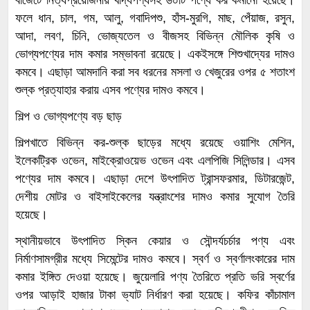
বাজেটে নিত্যপ্রয়োজনীয় খাদ্যপণ্যসহ ৬০টি পণ্যে কর কমানো হয়েছে।
ফলে ধান, চাল, গম, আলু, গবাদিপশু, হাঁস-মুরগি, মাছ, পেঁয়াজ, রসুন,
আদা, লবণ, চিনি, ভোজ্যতেল ও বীজসহ বিভিন্ন মৌলিক কৃষি ও
ভোগ্যপণ্যের দাম কমার সম্ভাবনা রয়েছে। একইসঙ্গে শিশুখাদ্যের দামও
কমবে। এছাড়া আমদানি করা সব ধরনের মসলা ও খেজুরের ওপর ৫ শতাংশ
শুল্ক প্রত্যাহার করায় এসব পণ্যের দামও কমবে।
শিল্প ও ভোগ্যপণ্যে বড় ছাড়
শিল্পখাতে বিভিন্ন কর-শুল্ক ছাড়ের মধ্যে রয়েছে ওয়াশিং মেশিন,
ইলেকট্রিক ওভেন, মাইক্রোওয়েভ ওভেন এবং এলপিজি সিলিন্ডার। এসব
পণ্যের দাম কমবে। এছাড়া দেশে উৎপাদিত ট্রান্সফরমার, ডিটারজেন্ট,
দেশীয় মোটর ও বাইসাইকেলের যন্ত্রাংশের দামও কমার সুযোগ তৈরি
হয়েছে।
স্থানীয়ভাবে উৎপাদিত স্কিন কেয়ার ও সৌন্দর্যচর্চার পণ্য এবং
নির্মাণসামগ্রীর মধ্যে সিমেন্টের দামও কমবে। স্বর্ণ ও স্বর্ণালংকারের দাম
কমার ইঙ্গিত দেওয়া হয়েছে। জুয়েলারি পণ্য তৈরিতে প্রতি ভরি স্বর্ণের
ওপর আড়াই হাজার টাকা ভ্যাট নির্ধারণ করা হয়েছে। কফির কাঁচামাল