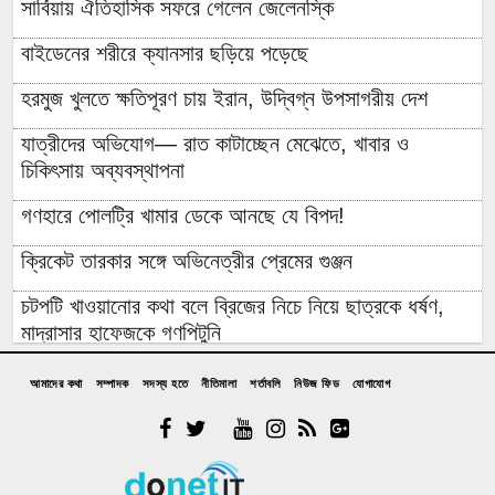
সার্বিয়ায় ঐতিহাসিক সফরে গেলেন জেলেনস্কি
বাইডেনের শরীরে ক্যানসার ছড়িয়ে পড়েছে
হরমুজ খুলতে ক্ষতিপূরণ চায় ইরান, উদ্বিগ্ন উপসাগরীয় দেশ
যাত্রীদের অভিযোগ— রাত কাটাচ্ছেন মেঝেতে, খাবার ও
চিকিৎসায় অব্যবস্থাপনা
গণহারে পোলট্রি খামার ডেকে আনছে যে বিপদ!
ক্রিকেট তারকার সঙ্গে অভিনেত্রীর প্রেমের গুঞ্জন
চটপটি খাওয়ানোর কথা বলে ব্রিজের নিচে নিয়ে ছাত্রকে ধর্ষণ,
মাদ্রাসার হাফেজকে গণপিটুনি
যুবলীগ নেতার বাড়িতে হামলা-লুটপাটে গিয়ে জনতার প্রতিরোধে
আমাদের কথা
সম্পাদক
সদস্য হতে
নীতিমালা
শর্তাবলি
নিউজ ফিড
যোগাযোগ
হাত খোয়ানো বিএনপি নেতা কীভাবে ‘জুলাই যোদ্ধা’?
রাশেদ: জুলাইর সঙ্গে প্রথম বেইমানি করেন জামায়াত আমির,
ক্ষমতায় যেতে অন্যায়, মিথ্যাচার ও মোনাফেকি করেছেন