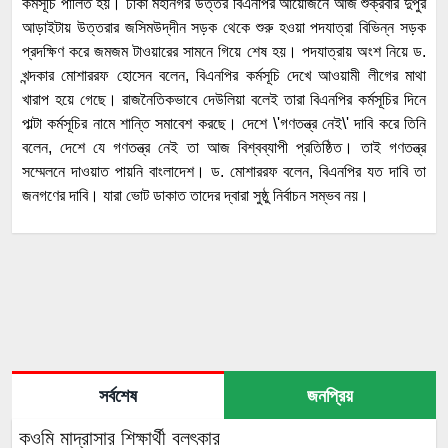
কর্মসূচি পালিত হয়। ঢাকা মহানগর উত্তর বিএনপির আয়োজনে আজ শুক্রবার দুপুর
আড়াইটায় উত্তরার জসিমউদ্‌দীন সড়ক থেকে শুরু হওয়া পদযাত্রা বিভিন্ন সড়ক
প্রদক্ষিণ করে জমজম টাওয়ারের সামনে গিয়ে শেষ হয়। পদযাত্রায় অংশ নিয়ে ড.
খন্দকার মোশাররফ হোসেন বলেন, বিএনপির কর্মসূচি দেখে আওয়ামী লীগের মাথা
খারাপ হয়ে গেছে। রাজনৈতিকভাবে দেউলিয়া বলেই তারা বিএনপির কর্মসূচির দিনে
পাল্টা কর্মসূচির নামে শান্তি সমাবেশ করছে। দেশে \'গণতন্ত্র নেই\' দাবি করে তিনি
বলেন, দেশে যে গণতন্ত্র নেই তা আজ বিশ্বব্যাপী প্রতিষ্ঠিত। তাই গণতন্ত্র
সম্মেলনে দাওয়াত পায়নি বাংলাদেশ। ড. মোশাররফ বলেন, বিএনপির যত দাবি তা
জনগণের দাবি। যারা ভোট ডাকাত তাদের দ্বারা সুষ্ঠু নির্বাচন সম্ভব নয়।
সর্বশেষ
জনপ্রিয়
কওমি মাদ্রাসার শিক্ষার্থী বলৎকার