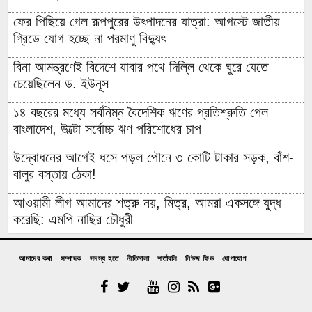
ফের পিছিয়ে গেল রূপপুরের উৎপাদনের যাত্রা: আগস্টে জাতীয়
গ্রিডে যোগ হচ্ছে না পরমাণু বিদ্যুৎ
বিনা আমন্ত্রণেই বিদেশে যাবার পথে দিল্লি থেকে ঘুরে যেতে
চেয়েছিলেন ড. ইউনূস
১৪ বছরের মধ্যে সর্বনিম্ন বৈদেশিক ঋণের প্রতিশ্রুতি পেল
বাংলাদেশ, উল্টো সর্বোচ্চ ঋণ পরিশোধের চাপ
উদ্বোধনের আগেই ধসে পড়ল পৌনে ৩ কোটি টাকার সড়ক, বাঁশ-
বালুর বস্তায় ঠেকা!
আওয়ামী লীগ আমাদের শত্রু নয়, মিত্র, আমরা একসঙ্গে যুদ্ধ
করেছি: এমপি নাছির চৌধুরী
‘আপনারা দেখেননি, আমরা কীভাবে থানা জ্বালিয়ে পিটিয়ে পুলিশ
আমাদের কথা
সম্পাদক
সদস্য হতে
নীতিমালা
শর্তাবলি
নিউজ ফিড
যোগাযোগ
মেরেছি’: প্রকাশ্যে এনসিপি নেতার স্বীকারোক্তি
রিয়ালের সঙ্গে আরও ছয় বছরের চুক্তি বাড়ালেন ভিনিসিউস