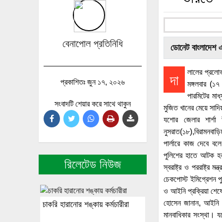
বেনাপোল প্রতিনিধি
ডোনেট বাংলাদেশ 
লালের প্রলো
দা
প্রকাশিতঃ জুন ১৭, ২০২৬
মঙ্গলবার (১
পারমিটের মা
সংবাদটি শেয়ার করে সাথে থাকুন
মুজিত খানের মেয়ে সাদি
যশোর জেলার শার্শা 
নুসরাত(১৮),বিরামনবাড়ি
পার্লারে কাজ দেবে ব
পুলিশের হাতে আটক হন 
রিলেটেড নিউজ
স্বরাষ্ট্র ও পররাষ্ট্
চেকপোস্ট ইমিগ্রেশন প
ও আইনি প্রক্রিয়া শেষ
হোসেন জানান, আইনি প্
চাকরি হারানোর শঙ্কায় কর্মচারীরা
মানবাধিকার সংস্থা। য