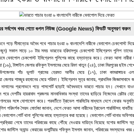
এর সর্বশেষ খবর পেতে গুগল নিউজ (Google News) ফিডটি অনুসরণ করুন
ভনে পড়ে সীমান্তের অবৈধ পথে পাচার হওয়া ৬ বাংলাদেশি নারীকে বেনাপোল চেকপোস্ট দি
৭ জুন) সকাল সাড়ে ১০ টার সময় ভারতের হরিদাসপুর চেকপোস্ট ইমিগ্রেশন পুলিশ তাদের আ
ধ্যমে বেনাপোল চেকপোস্ট ইমিগ্রেশন পুলিশের কাছে হস্তান্তর করে। ফেরত আসা নারীরা 
য়া (১৬), টাঙ্গাইল জেলার রফিকুল ইসলামের মেয়ে রিফা খাতুন (২৪), ঢাকা মিরপুরের ছইম শে
উপজেলার পাঁচ ভূলাট গ্রামের হেরমত আলীর মেয়ে (১৭), ঢাকা কামরাঙ্গাচর এলাক
য়া জেলার শামছুর রহমানের মেয়ে শরিফা। ইমিগ্রেশন সূত্র জানায়, প্রাথমিক জিজ্ঞাসাবাদে 
লে দালালের প্রলোভনে পড়ে পাসপোর্ট ছাড়াই অবৈধভাবে ভারতে পাচার হন। সেখানে যাও
পরে দেশটির হায়রাবাদ প্রজলয় মানবাধিকার সংস্থা তাদের ছাড়িয়ে নিজেদের শেল্টার হো
র মন্ত্রণালয়ের সঙ্গে যোগাযোগ করে। পরবর্তীতে ট্রাভেল পারমিটের মাধ্যমে দেশে ফেরার অন
ুলিশ পরিদর্শক সৈয়দ মোর্তজা জানান, দেশে ফেরত আসা নারীদের ট্রাভেল পারমিটসহ যাবতীয়
ে বেনাপোল পোর্ট থানা পুলিশের কাছে হস্তান্তর করা হয়েছে। বেনাপোল পোর্ট থানার অফিসা
রক্রিয়া শেষে তাদের পরিবারের কাছে পৌঁছে দেওয়ার দায়িত্ব নিয়েছে যশোর জাস্টিস অ্য
শোর জাস্টিস অ্যান্ড কেয়ারের ভলান্টিয়ার শফিকুল ইসলাম জানান, পরিবারের সদস্যদের খবর