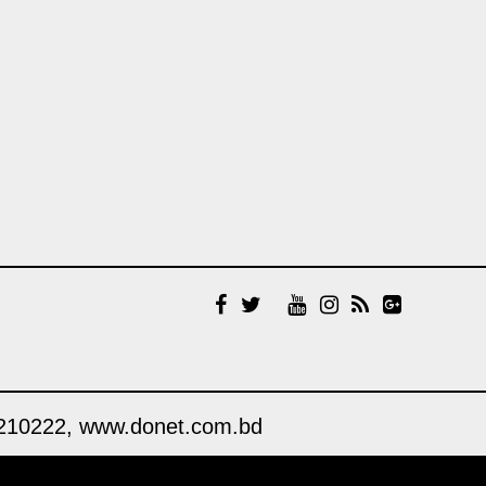
গণঅভ্যুত্থান দিবস পালন
উপজেলা প্রশাসনে জুলাই শহিদ
পরিবারের সংবর্ধনা; কবরে ফুল
দিয়ে শ্রদ্ধা বিএনপির
শান্তা ফারজানাসহ ৬ জন
গ্রেপ্তার
মারা গেছেন ‘গজনি’ খ্যাত
অভিনেতা প্রদীপ রাওয়াত
তালাকের কথা শুনে ক্ষিপ্ত
শিপন, স্ত্রীসহ শাশুড়িকে হত্যা
করে
প্রেসক্লাবের সংঘর্ষের জেরে
ঢামেকে হট্টগোল, আতঙ্কে
া। 01711210222, www.donet.com.bd
রোগী-স্বজনরা