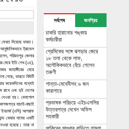
সর্বশেষ
জনপ্রিয়
চাকরি হারানোর শঙ্কায়
কর্মচারীরা
য়ে ফেরত দিয়েছে ভারত।
নুষ্ঠানিকভাবে ট্রাভেল
প্রেমিকের সঙ্গে ঝগড়ার জেরে
হলেন, শরিয়তপুর জেলার
১৮ তলা থেকে লাফ,
খের মেয়ে ইতি শেখ (২৪),
অলৌকিকভাবে বেঁচে গেলেন
ার জাহাঙ্গীরের মেয়ে
তরুণী
জানা গেছে, ভারতে বিউটি
শান্তা-মেহেদীসহ ৬ জন
য়ার কয়েকদিনের মধ্যেই
কারাগারে
মে রাখে এবং দুই দেশের
ুমতি দেওয়া হয়। বেনাপোল
প্রভাষক পরিচয়ে এইচএসসির
 কাগজপত্র যাচাই-বাছাই
উত্তরপত্র দেখেন অফিস
র ইনচার্জ (ওসি) আশরাফ
সহকারী
ান্ড কেয়ার নামের একটি
 দেওয়া হয়েছে। তারা না
সাকিবের মাগুরার বাড়িতে হামলা,