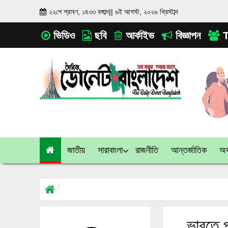
২২শে শ্রাবণ, ১৪৩৩ বঙ্গাব্দ
||
৬ই আগস্ট, ২০২৬ খ্রিস্টাব্দ
ভিডিও
ছবি
আর্কাইভ
বিজ্ঞাপন
T
জাতীয়
সারাবাংলা
রাজনীতি
আন্তর্জাতিক
অর্
ভারতে প