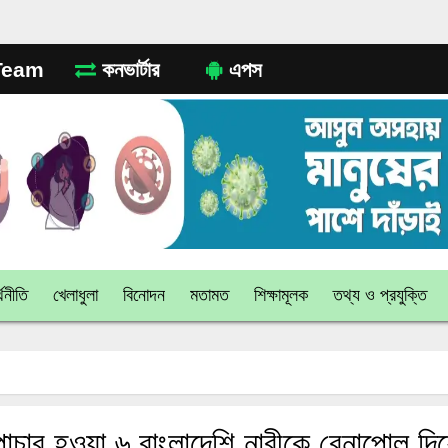
eam
কনভার্টার
এপস
থনীতি
খেলাধুলা
বিনোদন
মতামত
শিক্ষামূলক
তথ্য ও প্রযুক্তি
াচার হওয়া ৬ বাংলাদেশি নারীকে বেনাপোল দ