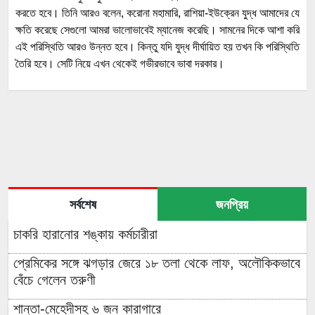
করতে হবে। তিনি আরও বলেন, করোনা মহামারি, রাশিয়া-ইউক্রেন যুদ্ধ আমাদের যে
ক্ষতি করেছে সেগুলো আমরা ভালোভাবেই ম্যানেজ করেছি। সামনের দিকে আশা করি
এই পরিস্থিতি আরও উন্নত হবে। কিন্তু যদি যুদ্ধ দীর্ঘায়িত হয় তখন কি পরিস্থিতি
তৈরি হবে। সেটি নিয়ে এখন থেকেই গভীরভাবে ভাবা দরকার।
সর্বশেষ
জনপ্রিয়
চাকরি হারানোর শঙ্কায় কর্মচারীরা
প্রেমিকের সঙ্গে ঝগড়ার জেরে ১৮ তলা থেকে লাফ, অলৌকিকভাবে
বেঁচে গেলেন তরুণী
শান্তা-মেহেদীসহ ৬ জন কারাগারে