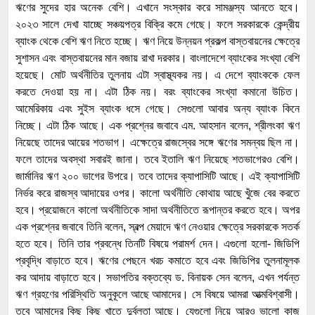
ঋণের সুদের হার অনেক বেশি। এখানে সংস্কার করে সামঞ্জস্য আনতে হবে।
২০২৩ সালে দেখা যাচ্ছে সঞ্চয়পত্র বিক্রি কমে গেছে। ফলে সরকারকে কেন্দ্রীয়
ব্যাংক থেকে বেশি ঋণ নিতে হচ্ছে। ঋণ নিয়ে উন্নয়ন প্রকল্প বাস্তবায়নের ক্ষেত্রে
সুশাসন এবং বাস্তবায়নের মান বজায় রাখা দরকার। বাংলাদেশে ব্যাংকের সংখ্যা বেশি
হয়েছে। মোট অর্থনীতির তুলনায় এটা স্বাস্থ্যকর নয়। এ দেশে ব্যাংককে ফেল
করতে দেওয়া হয় না। এটা ঠিক নয়। বরং ব্যাংকের সংখ্যা কমানো উচিত।
আমেরিকায় এবং সুইস ব্যাংক ধসে গেছে। সেগুলো আবার অন্য ব্যাংক কিনে
নিচ্ছে। এটা ঠিক আছে। এক প্রশ্নের জবাবে এম. আহসান বলেন, শ্রীলংকা ঋণ
নিয়েছে তাদের আয়ের শতভাগ। এক্ষেত্রে রাজস্বের সঙ্গে ঋণের সমন্বয় ছিল না।
ফলে তাদের অবস্থা সবারই জানা। তবে ইতালি ঋণ নিয়েছে শতভাগেরও বেশি।
জার্মানির ঋণ ২০০ ভাগের উপরে। তবে তাদের ক্যাপাসিটি আছে। এই ক্যাপাসিটি
নির্ভর করে রাজস্ব আদায়ের ওপর। কালো অর্থনীতি কোথায় আছে খুঁজে বের করতে
হবে। প্রয়োজনে কালো অর্থনীতিকে সাদা অর্থনীতিতে রূপান্তর করতে হবে। অপর
এক প্রশ্নের জবাবে তিনি বলেন, স্বল্প মেয়াদে ঋণ নেওয়ার ক্ষেত্রে সরকারকে সতর্ক
হতে হবে। তিনি তার প্রবন্ধে তিনটি বিষয়ে পরামর্শ দেন। এগুলো হলো- জিডিপি
প্রবৃদ্ধি বাড়াতে হবে। ঋণের পেছনে খরচ কমাতে হবে এবং জিডিপির তুলনামূলক
কর আদায় বাড়াতে হবে। সভাপতির বক্তব্যে ড. বিনায়ক সেন বলেন, এখন পর্যন্ত
ঋণ গ্রহণের পরিস্থিতি অনুকূলে আছে আমাদের। সে বিষয়ে আমরা আত্মবিশ্বাসী।
তবে আমাদের কিছু কিছু খাতে দুর্বলতা আছে। যেগুলো নিয়ে আরও ভালো কাজ