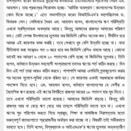
উপস্থাপন করেন কানাডার মন্ট্রিলের কনর্কডিয়া ইউনিভার্সিটির প্রফেসর সৈয়দ এম.
আহসান। তার প্রবন্ধের শিরোনাম হচ্ছে- ‘আর্থিক অবস্থান : বাংলাদেশের উন্নয়ন
কোন দিকে যাচ্ছে।’ এতে সভাপতিত্ব করেন বিআইডিএস’র মহাপরিচালক ড.
বিনায়ক সেন। সেমিনারে সৈয়দ এম. আহসান বলেন, বাংলাদেশের ঋণ পরিস্থিতি
এখনো স্বস্তিদায়ক অবস্থায় আছে। কিন্তু আমাদের রাজস্ব আদায়ের পরিমাণ
কম। মোট দেশজ উৎপাদনের তুলনায় কর জিডিপি রেশিও অনেক কম। দীর্ঘদিন ধরে
আমরা এই জায়গায় কাজ করছি। তবে সেখানে খুব বেশি উন্নতি হচ্ছে না। নানা
নীতিমালা করা সত্ত্বেও গত ৩ বছর ধরে কর জিডিপি রেশিও থমকে আছে। কোনো
ভাবেই কর আহরণ ৯ থেকে ১০ শতাংশের বেশি হচ্ছে না জিডিপির তুলনায়। তিনি
বলেন, বর্তমানে উন্নয়ন সহযোগী সংস্থাগুলো তাদের ঋণের শর্ত কঠিন করছে। দিন
দিন এই শর্ত তারা আরও কঠিন করবে। পাশাপাশি আমরা এলডিসি গ্র্যাজুয়েশন করার
পর অনেক সুযোগ-সুবিধা থেকে বঞ্চিত হব। সে জায়গায় এখনই সরকারকে কার্যকর
পদক্ষেপ নিতে হবে। এম. আহসান বলেন, বর্তমানে বাংলাদেশের যে দেশীয় ও
বৈদেশিক ঋণ রয়েছে এই ঋণের বিপরীতে রাজস্ব আয়ের ১৮ শতাংশ যায় সুদ দিতে।
তবে এখনো পরিস্থিতি ভালো রয়েছে। আমাদের জিডিপি বাড়ছে। কিন্তু যদি
রাজস্ব আয় না বেড়ে ঋণ বেড়ে যায় তাহলে পরিস্থিতি ভালো হবে না। এখনো
ঋণের সুদ পরিশোধ করতে গিয়ে স্বাস্থ্য, শিক্ষা বা সামাজিক নিরাপত্তার মতো
গুরুত্বপূর্ণ খাতগুলোতে প্রয়োজনীয় অর্থায়ন করা যাচ্ছে না। বিষয়টি তাই গভীরভাবে
ভাবতে হবে। তিনি বলেন, বিশ্বব্যাংক ও আইএমএফ’র ঋণের তুলনায় অভ্যন্তরীণ