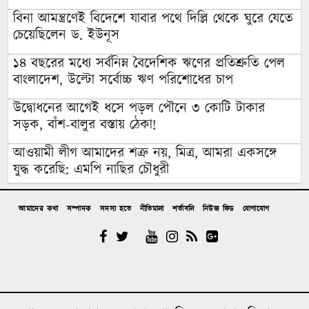
বিনা আমন্ত্রণেই বিদেশে যাবার পথে দিল্লি থেকে ঘুরে যেতে
চেয়েছিলেন ড. ইউনূস
১৪ বছরের মধ্যে সর্বনিম্ন বৈদেশিক ঋণের প্রতিশ্রুতি পেল
বাংলাদেশ, উল্টো সর্বোচ্চ ঋণ পরিশোধের চাপ
উদ্বোধনের আগেই ধসে পড়ল পৌনে ৩ কোটি টাকার
সড়ক, বাঁশ-বালুর বস্তায় ঠেকা!
আওয়ামী লীগ আমাদের শত্রু নয়, মিত্র, আমরা একসঙ্গে
যুদ্ধ করেছি: এমপি নাছির চৌধুরী
‘আপনারা দেখেননি, আমরা কীভাবে থানা জ্বালিয়ে পিটিয়ে
আমাদের কথা
সম্পাদক
সদস্য হতে
নীতিমালা
শর্তাবলি
নিউজ ফিড
যোগাযোগ
পুলিশ মেরেছি’: প্রকাশ্যে এনসিপি নেতার স্বীকারোক্তি
রিয়ালের সঙ্গে আরও ছয় বছরের চুক্তি বাড়ালেন ভিনিসিউস
প্রকল্প ব্যয় ১৬৫ কোটি থেকে ঠেকলো ৩২৬ কোটিতে, ২০০
কোটির অপ্রয়োজনীয় সরঞ্জাম ক্রয়ের তোড়জোড়