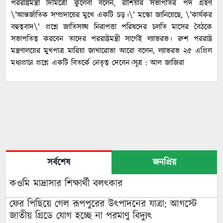
পররাষ্ট্রমন্ত্রী দিমিত্রো কুলেবা বলেন, রাশিয়ার সভাপতির পদ গ্রহণ
\'আন্তর্জাতিক সম্প্রদায়ের মুখে একটি চড়।\' মস্কো জানিয়েছে, \'কার্যকর
বহুত্ববাদ\' প্রশ্নে জাতিসঙ্ঘ নিরাপত্তা পরিষদের চলতি মাসের বৈঠকে
সভাপতিত্ব করবেন তাদের পররাষ্ট্রমন্ত্রী সার্গেই ল্যাভরভ। রুশ পররাষ্ট্র
মন্ত্রণালয়ের মুখপাত্র মারিয়া জাখারোভা আরো বলেন, ল্যাভরভ ২৫ এপ্রিল
মধ্যপ্রাচ্য প্রশ্নে একটি বিতর্কে নেতৃত্ব দেবেন।সূত্র : আল জাজিরা
সর্বশেষ
জনপ্রিয়
কওমি মাদ্রাসার শিক্ষার্থী বলৎকার
ফের পিছিয়ে গেল রূপপুরের উৎপাদনের যাত্রা: আগস্টে
জাতীয় গ্রিডে যোগ হচ্ছে না পরমাণু বিদ্যুৎ