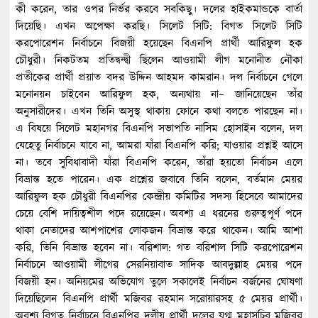
কী করেন, তার ওপর নির্ভর করবে সবকিছু। দলের হাইকমান্ডকে বার্তা
দিয়েছি। এখন অপেক্ষা করছি। সিলেট সিটি: বিগত সিলেট সিটি
করপোরেশন নির্বাচনে বিজয়ী হয়েছেন বিএনপি প্রার্থী আরিফুল হক
চৌধুরী। নিকটতম প্রতিদ্বন্দ্বী ছিলেন আওয়ামী লীগ মনোনীত নৌকা
প্রতীকের প্রার্থী প্রয়াত বদর উদ্দিন আহমদ কামরান। দল নির্বাচনে গেলে
মনোনয়ন চাইবেন আরিফুল হক, অন্যথায় না– জানিয়েছেন তাঁর
অনুসারীদের। এখন তিনি অসুস্থ থাকায় ফোনে কথা বলতে পারছেন না।
এ বিষয়ে সিলেট মহানগর বিএনপি সভাপতি নাসিম হোসাইন বলেন, দল
যেহেতু নির্বাচনে যাবে না, আমরা যাঁরা বিএনপি করি; যাওয়ার প্রশ্নই আসে
না। তবে সুবিধাবাদী যাঁরা বিএনপি করেন, তাঁরা হয়তো নির্বাচন এলে
বিভ্রান্ত হতে পারেন। এক প্রশ্নের জবাবে তিনি বলেন, বর্তমান মেয়র
আরিফুল হক চৌধুরী বিএনপির কেন্দ্রীয় কমিটির সদস্য হিসেবে আমাদের
চেয়ে বেশি দায়িত্বশীল পদে রয়েছেন। অবশ্য এ ধরনের গুরুত্বপূর্ণ পদে
থাকা নেতাদের আশপাশের লোকজন বিভ্রান্ত করে থাকেন। আমি আশা
করি, তিনি বিভ্রান্ত হবেন না। বরিশাল: গত বরিশাল সিটি করপোরেশন
নির্বাচনে আওয়ামী লীগের সেরনিয়াবাত সাদিক আবদুল্লাহ মেয়র পদে
বিজয়ী হন। অনিয়মের অভিযোগ তুলে সকালেই নির্বাচন বর্জনের ঘোষণা
দিয়েছিলেন বিএনপি প্রার্থী মজিবর রহমান সরোয়ারসহ ৫ মেয়র প্রার্থী।
অবশ্য বিগত নির্বাচনে বিএনপির দলীয় প্রার্থী দলের যুগ্ম মহাসচিব মজিবর