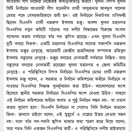
আওয়ামী লীগ নিজেরা নিজেরাই কামড়াকামড়ি করবে। খুলনা: বিগত খুলনা
সিটি নির্বাচনে আওয়ামী লীগ মনোনীত প্রার্থী তালুকদার আবদুল খালেক
মেয়র পদে বেসরকারিভাবে জয়ী হন। ওই নির্বাচনে নিকটতম প্রতিদ্বন্দ্বী
ছিলেন বিএনপি প্রার্থী নজরুল ইসলাম মঞ্জু। অবশ্য খুলনা মহানগর
বিএনপির নতুন কমিটি গঠনের পর দলীয় সিদ্ধান্তের বিরুদ্ধে সংবাদ
সম্মেলন করায় বর্তমানে তাঁর পদ স্থগিত রয়েছে। এখন খুলনা বিএনপি
দুটি বলয়ে বিভক্ত। একটি মহানগর বিএনপির সাবেক সভাপতি নজরুল
ইসলাম মঞ্জুর নেতৃত্বে, আরেকটি কেন্দ্রীয় ছাত্রবিষয়ক সম্পাদক রকিবুল
ইসলাম বকুলের নেতৃত্বে। মঞ্জুর বলয়ের নেতাকর্মী বর্তমানে নিষ্ক্রিয়। আর
বকুলের বলয়ের নেতাকর্মী রয়েছেন খুলনা মহানগর ও জেলা কমিটির
নেতৃত্বে। এ পরিস্থিতিতে বিগত নির্বাচনে বিএনপির মেয়র প্রার্থী নজরুল
ইসলাম মঞ্জু বলেন, এ সরকার ও নির্বাচন কমিশনের অধীনে নির্বাচনে না
যাওয়ার বিএনপির সিদ্ধান্ত পুনর্মূল্যায়ন করা উচিত। আন্দোলনের অংশ
হিসেবে স্থানীয় সরকার নির্বাচনে বিএনপির অংশ নেওয়া উচিত। তাহলে
এই নির্বাচন কমিশনের অধীনে অবাধ ও সুষ্ঠু নির্বাচন সম্ভব নয়– তা প্রমাণ
করার সুযোগ হবে। বিএনপি নির্বাচনে না গেলেও তিনি নির্বাচন করবেন
কিনা– জানতে চাইলে বলেন, এই মুহূর্তে এ প্রশ্নের উত্তর দেওয়া সম্ভব
নয়। দলে তাঁর পদ-পদবি স্থগিত থাকার কথা স্মরণ করে দিয়ে বলেন,
তার পরও তিনি একজন বিএনপির কর্মী। এ পরিস্থিতিতে দলীয় হাইকমান্ড