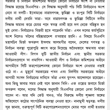
সরকার ও নির্বাচন কমিশনের অধীনে কোনো নির্বাচনে অংশ না নেওয়ার
সিদ্ধান্ত রয়েছে বিএনপির। সে সিদ্ধান্ত অনুযায়ী পাঁচ সিটি নির্বাচনেও অংশ
নেবে না দলটি। ইতোমধ্যে নারায়ণগঞ্জ, কুমিল্লা ও রংপুর সিটি নির্বাচনে
দলীয় প্রার্থী দেয়নি তারা। তবে নারায়ণগঞ্জ ও কুমিল্লা সিটিতে দলীয়
সিদ্ধান্ত অমান্য করে মেয়র পদে স্বতন্ত্র প্রার্থী হয়ে দল থেকে বহিষ্কৃত হন
দুই নেতা। নির্বাচনেও বিজয়ী হতে পারেননি তাঁরা। এখন দলের কর্মসূচিতে
অংশ নিলেও তাঁদের বহিষ্কারাদেশ প্রত্যাহার হয়নি। এ বিষয়ে বিএনপি
মহাসচিব মির্জা ফখরুল ইসলাম আলমগীর বলেন, দেশের গণতন্ত্র ও
নির্বাচন ব্যবস্থা পুরোপুরি ধ্বংস করে দিয়েছে অবৈধভাবে ক্ষমতায় থাকা
আওয়ামী লীগ। বিগত দুটি জাতীয় নির্বাচন এবং স্থানীয় সরকার
নির্বাচনগুলোতে তা প্রমাণিত। আওয়ামী লীগ ও নির্বাচন কমিশনের অধীনে
আগামীতে সিটি করপোরেশনসহ কোনো নির্বাচনে অংশ নেওয়ার প্রশ্নই
ওঠে না। এ মুহূর্তে সরকারের পতন এবং নির্দলীয় সরকারের অধীনে
আগামী সংসদ নির্বাচনের দাবিতে তাঁরা এখন যুগপৎ আন্দোলনে রয়েছেন।
অন্য কিছু ভাবার সময় নেই বলে জানান তিনি। এক প্রশ্নের জবাবে মির্জা
ফখরুল বলেন, দলের সিদ্ধান্ত অনুযায়ী বিএনপির কোনো নেতা নির্বাচনে
যাবেন না। আর যদি কেউ যানও, তাঁর বিরুদ্ধে দলীয় শৃঙ্খলা ভঙ্গের
অভিযোগে কঠোর সাংগঠনিক ব্যবস্থা নেওয়া হবে। নানামুখী ষড়যন্ত্র: দলীয়
সূত্র জানায়, গুরুত্বপূর্ণ সিটি করপোরেশনগুলোতে মেয়র পদে প্রার্থী হওয়ার