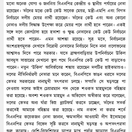
মতো অনেক যোগ্য ও জনপ্রিয় বিএনপির কেন্দ্রীয় ও স্থানীয় পর্যায়ের নেতা
রয়েছেন। তাঁদের মধ্যে কেউ কেউ সাবেক মেয়র, মন্ত্রী-এমপি এবং বিগত
নির্বাচনে দলীয় মেয়র প্রার্থী রয়েছেন। তাঁদের কেউ এবং অন্য কোনো
নেতাও দলীয় সিদ্ধান্ত উপেক্ষা করে মেয়র পদে প্রার্থী হতে পারেন। একই
সঙ্গে দলে কোণঠাসা হয়ে হতাশা ও ক্ষুব্ধ নেতাদের কেউ কেউ নির্বাচনে
প্রার্থী হতে পারেন– এমন আশঙ্কা রয়েছে। সূত্র মতে, নির্বাচনকে
অংশগ্রহণমূলক দেখাতে বিরোধী নেতাদের নির্বাচনে নিতে নানা প্রলোভনের
আশ্বাসও দিতে পারে সরকার। যাতে ব্রাহ্মণবাড়িয়ার উপনির্বাচনে উকিল
আবদুস সাত্তারের দেখানো ভুল পথে বিএনপির কেউ কেউ পা বাড়াতেও
পারেন। নতুন ‘উকিল’ আবির্ভাবের শঙ্কায় রয়েছেন দলটির হাইকমান্ডও।
দলের নীতিনির্ধারণী নেতারা মনে করেন, বিএনপিতে ভাঙন ধরাতে দলের
ভেতর সরকারের নানামুখী তৎপরতা চলছে। সম্প্রতি সে ষড়যন্ত্রে পা
দেওয়ায় দলের ভাইস চেয়ারম্যান পদ থেকে শওকত মাহমুদকে বহিষ্কার
করা হয়েছে। অবশ্য শওকত মাহমুদ এ অভিযোগ অস্বীকার করে বলেছেন,
দলের ভেতর অন্য যাঁরা ভিন্ন প্ল্যাটফর্ম করতে চাচ্ছেন, তাঁদের সতর্ক
করতেই আমাকে বহিষ্কার করা হয়েছে। নাম প্রকাশ না করার শর্তে
বিএনপির কয়েকজন নেতা জানান, ক্ষমতাসীন আওয়ামী লীগ ইতোমধ্যে
বিএনপির ভেতর বিভেদ সৃষ্টি করতে নানামুখী ষড়যন্ত্র ও অপতৎপরতা
শুরু করেছে। দেশি-বিদেশিদের চাপের মুখে পর্দার আড়ালে বিএনপির