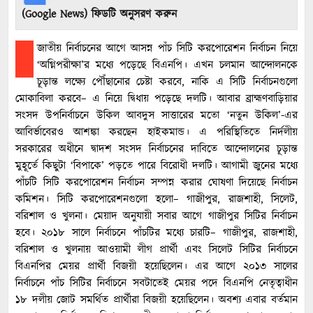
(Google News) ফিডটি অনুসরণ করুন
জাতীয় নির্বাচনের আগে আসন্ন পাঁচ সিটি করপোরেশন নির্বাচন নিয়ে
‘অগ্নিপরীক্ষা’র মধ্যে পড়েছে বিএনপি। এখন চলমান আন্দোলনকে
চূড়ান্ত লক্ষ্যে পৌঁছানোর চেষ্টা করবে, নাকি এ সিটি নির্বাচনগুলো
মোকাবিলা করবে– এ নিয়ে দ্বিধায় পড়েছে দলটি। আবার ব্রাহ্মণবাড়িয়ার
সংসদ উপনির্বাচনে উকিল আবদুস সাত্তারের মতো ‘নতুন উকিল’-এর
আবির্ভাবেরও আশঙ্কা করছেন হাইকমান্ড। এ পরিস্থিতিতে নির্দলীয়
সরকারের অধীনে দ্বাদশ সংসদ নির্বাচনের দাবিতে আন্দোলনের চূড়ান্ত
মুহূর্তে কিছুটা ‘বিপাকে’ পড়তে পারে বিরোধী দলটি। আগামী জুনের মধ্যে
পাঁচটি সিটি করপোরেশন নির্বাচন সম্পন্ন করার ঘোষণা দিয়েছে নির্বাচন
কমিশন। সিটি করপোরেশনগুলো হলো– গাজীপুর, রাজশাহী, সিলেট,
বরিশাল ও খুলনা। মেয়াদ অনুযায়ী সবার আগে গাজীপুর সিটির নির্বাচন
হবে। ২০১৮ সালে নির্বাচনে পাঁচটির মধ্যে চারটি– গাজীপুর, রাজশাহী,
বরিশাল ও খুলনায় আওয়ামী লীগ প্রার্থী এবং সিলেট সিটির নির্বাচনে
বিএনপির মেয়র প্রার্থী বিজয়ী হয়েছিলেন। এর আগে ২০১৩ সালের
নির্বাচনে পাঁচ সিটির নির্বাচনে সবটাতেই মেয়র পদে বিএনপি নেতৃত্বাধীন
১৮ দলীয় জোট সমর্থিত প্রার্থীরা বিজয়ী হয়েছিলেন। অবশ্য এবার বর্তমান