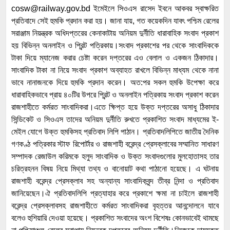
cosw@railway.gov.bd ইমেইলে সিওএস রাসেদ ইবনে আকবর স্বাক্ষরিত
প্রতিবাদে সেই হুমকি প্রদান করা হয়। জানা যায়, গত কয়েকদিন যাবৎ পশ্চিম রেলের
সরাঞ্জাম নিয়ন্ত্রক অধিদপ্তরের কেনাকাটায় অনিয়ম দুর্নীতি ধারাবাহিক সংবাদ প্রকাশ
হয় বিভিন্ন অনলাইন ও প্রিন্ট পত্রিকায়।সংবাদ প্রকাশের পর থেকে সাংবাদিককে
টাকা দিয়ে ম্যানেজ করার চেষ্টা করেন দপ্তরের এও বেলাল ও একজন ঠিকাদার।
সাংবাদিক টাকা না নিয়ে সংবাদ প্রকাশ অব্যাহত রাখলে বিভিন্ন মাধ্যম থেকে নানা
ভাবে নানাজনকে দিয়ে হুমকি প্রদান করেন। অত:পর সকল হুমকি উপেক্ষা করে
ধারাবাহিকভাবে প্রায় ৪০টির উপরে প্রিন্ট ও অনলাইন পত্রিকায় সংবাদ প্রকাশ করেন
রাজশাহীতে কর্মরত সাংবাদিকরা।এতে ক্ষিপ্ত হয়ে উক্ত দপ্তরের অসাধু ঠিকাদার
সিন্ডিকেট ও সিওএস তাদের অনিয়ম দুর্নীতি রুখতে প্রকাশিত সংবাদ মাধ্যমের ই-
মেইল যোগে উক্ত হুমকিসহ প্রতিবাদ লিপি পাঠান। প্রতিবাদলিপিতে জাতীয় দৈনিক
গণকণ্ঠ পত্রিকার স্টাফ রিপোর্টার ও রাজশাহী বরেন্দ্র প্রেসক্লাবের সম্মানিত সাধারণ
সম্পাদক রেজাউল করিমকে হলুদ সাংবাদিক ও উক্ত সংবাদগুলোর মুলহোতাসহ তার
চরিত্রহনন বিষয় নিয়ে মিথ্যা তথ্য ও বানোয়াট কথা পাঠানো হয়েছে। এ ঘটনায়
রাজশাহী বরেন্দ্র প্রেসক্লাব সহ অন্যান্য সাংবাদিকবৃন্দ তীব্র নিন্দা ও প্রতিবাদ
জানিয়েছেন।ঐ প্রতিবাদলিপি প্রত্যাহার করে প্রকাশে ক্ষমা না চাইলে রাজশাহী
বরেন্দ্র প্রেসক্লাবসহ রাজশাহীতে কর্মরত সাংবাদিকরা বৃহত্তর আনন্দোলনে যাবে
বলেও হুশিয়ারি দেওয়া হয়েছে। প্রকাশিত সংবাদের অংশ বিশেষঃ কোনভাবেই থামছে