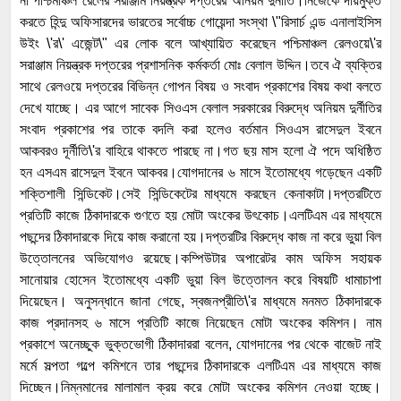
না পশ্চিমাঞ্চল রেলের সরাঞ্জাম নিয়ন্ত্রক দপ্তরের অনিয়ম দুর্নীতি।নিজেকে দায়মুক্ত
করতে হিন্দু অফিসারদের ভারতের সর্বোচ্চ গোয়েন্দা সংস্থা \"রিসার্চ এন্ড এনালাইসিস
উইং \'র\' এজেন্ট\" এর লোক বলে আখ্যায়িত করেছেন পশ্চিমাঞ্চল রেলওয়ে\'র
সরাঞ্জাম নিয়ন্ত্রক দপ্তরের প্রশাসনিক কর্মকর্তা মোঃ বেলাল উদ্দিন।তবে ঐ ব্যক্তির
সাথে রেলওয়ে দপ্তরের বিভিন্ন গোপন বিষয় ও সংবাদ প্রকাশের বিষয় কথা বলতে
দেখে যাচ্ছে। এর আগে সাবেক সিওএস বেলাল সরকারের বিরুদ্ধে অনিয়ম দুর্নীতির
সংবাদ প্রকাশের পর তাকে বদলি করা হলেও বর্তমান সিওএস রাসেদুল ইবনে
আকবরও দূর্নীতি\'র বাহিরে থাকতে পারছে না।গত ছয় মাস হলো ঐ পদে অধিষ্ঠিত
হন এসএম রাসেদুল ইবনে আকবর।যোগদানের ৬ মাসে ইতোমধ্যে গড়েছেন একটি
শক্তিশালী সিন্ডিকেট।সেই সিন্ডিকেটের মাধ্যমে করছেন কেনাকাটা।দপ্তরটিতে
প্রতিটি কাজে ঠিকাদারকে গুণতে হয় মোটা অংকের উৎকোচ।এলটিএম এর মাধ্যমে
পছন্দের ঠিকাদারকে দিয়ে কাজ করানো হয়।দপ্তরটির বিরুদ্ধে কাজ না করে ভুয়া বিল
উত্তোলনের অভিযোগও রয়েছে।কম্পিউটার অপারেটর কাম অফিস সহায়ক
সানোয়ার হোসেন ইতোমধ্যে একটি ভুয়া বিল উত্তোলন করে বিষয়টি ধামাচাপা
দিয়েছেন। অনুসন্ধানে জানা গেছে, স্বজনপ্রীতি\'র মাধ্যমে মনমত ঠিকাদারকে
কাজ প্রদানসহ ৬ মাসে প্রতিটি কাজে নিয়েছেন মোটা অংকের কমিশন। নাম
প্রকাশে অনেচ্ছুক ভুক্তভোগী ঠিকাদাররা বলেন, যোগদানের পর থেকে বাজেট নাই
মর্মে সল্পতা গল্পে কমিশনে তার পছন্দের ঠিকাদারকে এলটিএম এর মাধ্যমে কাজ
দিচ্ছেন।নিম্নমানের মালামাল ক্রয় করে মোটা অংকের কমিশন নেওয়া হচ্ছে।