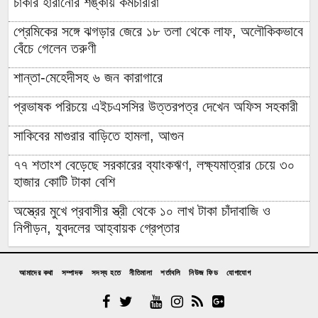
চাকরি হারানোর শঙ্কায় কর্মচারীরা
প্রেমিকের সঙ্গে ঝগড়ার জেরে ১৮ তলা থেকে লাফ, অলৌকিকভাবে
বেঁচে গেলেন তরুণী
শান্তা-মেহেদীসহ ৬ জন কারাগারে
প্রভাষক পরিচয়ে এইচএসসির উত্তরপত্র দেখেন অফিস সহকারী
সাকিবের মাগুরার বাড়িতে হামলা, আগুন
৭৭ শতাংশ বেড়েছে সরকারের ব্যাংকঋণ, লক্ষ্যমাত্রার চেয়ে ৩০
হাজার কোটি টাকা বেশি
অস্ত্রের মুখে প্রবাসীর স্ত্রী থেকে ১০ লাখ টাকা চাঁদাবাজি ও
নিপীড়ন, যুবদলের আহ্বায়ক গ্রেপ্তার
চাঁদপুরের মাদকসেবী ভাতিজাকে তুলে আনতে গিয়ে চাচাকে পিটিয়ে
হত্যা”সড়ক অবরোধ
আমাদের কথা
সম্পাদক
সদস্য হতে
নীতিমালা
শর্তাবলি
নিউজ ফিড
যোগাযোগ
অর্থাভাবে বন্ধ চিকিৎসার পথ,দুরারোগ্য রোগে আক্রান্ত মজিবর