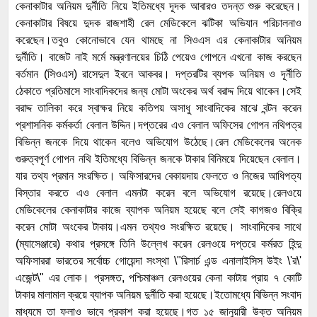
কেনাকাটার অনিয়ম দুর্নীতি নিয়ে ইতিমধ্যে দূদক আবারও তদন্ত শুরু করেছেন।
কেনাকাটার বিষয়ে দুদক রাজশাহী রেল মেডিকেলে ঝটিকা অভিযান পরিচালনাও
করেছেন।তবুও কোনোভাবে যেন থামছে না সিওএস এর কেনাকাটার অনিয়ম
দুর্নীতি। বাজেট নাই মর্মে মন্ত্রণালয়ের চিঠি পেয়েও গোপনে এখনো কাজ করছেন
বর্তমান (সিওএস) রাসেদুল ইবনে আকবর। দপ্তরটির ব্যপক অনিয়ম ও দূর্নীতি
ঠেকাতে প্রতিমাসে সাংবাদিকদের জন্য মোটা অংকের অর্থ বরাদ্দ দিয়ে থাকেন।সেই
বরাদ্দ তালিকা করে স্বাক্ষর নিয়ে কতিপয় অসাধু সাংবাদিকের মাঝে বন্টন করেন
প্রশাসনিক কর্মকর্তা বেলাল উদ্দিন।দপ্তরের এও বেলাল অফিসের গোপন নথিপত্র
বিভিন্ন জনকে দিয়ে থাকেন বলেও অভিযোগ উঠেছে।রেল মেডিকেলের অনেক
গুরুত্বপূর্ণ গোপন নথি ইতিমধ্যে বিভিন্ন জনকে টাকার বিনিময়ে দিয়েছেন বেলাল।
যার তথ্য প্রমান সংরক্ষিত। অফিসারদের বেকায়দায় ফেলতে ও নিজের আধিপত্য
বিস্তার করতে এও বেলাল এমনটা করেন বলে অভিযোগ রয়েছে।রেলওয়ে
মেডিকেলের কেনাকাটার কাজে ব্যাপক অনিয়ম হয়েছে বলে সেই কাগজও বিক্রি
করেন মোটা অংকের টাকায়।এমন তথ্যও সংরক্ষিত রয়েছে। সাংবাদিকের সাথে
(ম্যাসেঞ্জারে) কথার প্রসঙ্গে তিনি উল্লেখ করেন রেলওয়ে দপ্তরে কর্মরত হিন্দু
অফিসাররা ভারতের সর্বোচ্চ গোয়েন্দা সংস্থা \"রিসার্চ এন্ড এনালাইসিস উইং \'র\'
এজেন্ট\" এর লোক। প্রসঙ্গত, পশ্চিমাঞ্চল রেলওয়ের কেনা কাটায় প্রায় ৭ কোটি
টাকার মালামাল ক্রয়ে ব্যাপক অনিয়ম দুর্নীতি করা হয়েছে।ইতোমধ্যে বিভিন্ন সংবাদ
মাধ্যমে তা ফলাও ভাবে প্রকাশ করা হয়েছে।গত ১৫ জানুয়ারী উক্ত অনিয়ম