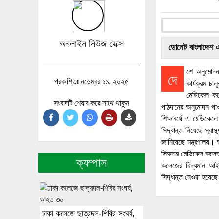
অনলাইন নিউজ ডেক্স
ডোনেট বাংলাদেশ 
শে অনুমোদন 
দে
প্রকাশিতঃ নভেম্বর ১১, ২০২৫
কার্যক্রম চা
মেডিকেল কলে
সংবাদটি শেয়ার করে সাথে থাকুন
পাঠদানের অনুমোদন পা
শিক্ষাবর্ষে এ মেডিকেল
সিদ্ধান্ত নিয়েছে স্বাস
জানিয়েছে মন্ত্রণালয়
সিকদার মেডিকেল কলেজ এ
ক্যম্পাস
কলেজের বিদ্যমান আইন 
সিদ্ধান্ত নেওয়া হয়েছ
ঢাকা কলেজে ছাত্রদল-শিবির সংঘর্ষ,