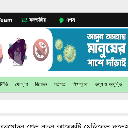
eam
কনভার্টার
এপস
থনীতি
খেলাধুলা
বিনোদন
মতামত
শিক্ষামূলক
তথ্য ও প্রযুক্তি
অনুমোদন পেল নতুন আরেকটি মেডিকেল কলে