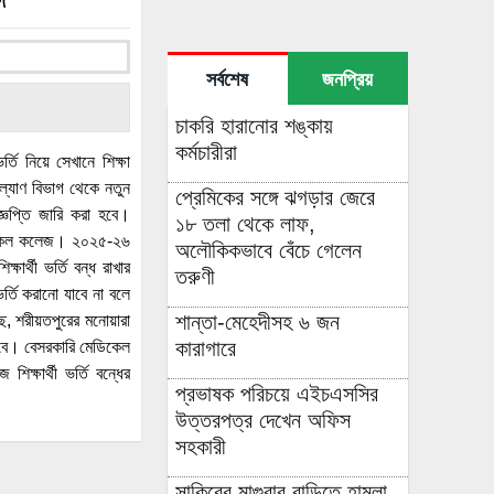
সর্বশেষ
জনপ্রিয়
চাকরি হারানোর শঙ্কায়
কর্মচারীরা
ি নিয়ে সেখানে শিক্ষা
কল্যাণ বিভাগ থেকে নতুন
প্রেমিকের সঙ্গে ঝগড়ার জেরে
্ঞপ্তি জারি করা হবে।
১৮ তলা থেকে লাফ,
েডিকেল কলেজ। ২০২৫-২৬
অলৌকিকভাবে বেঁচে গেলেন
ার্থী ভর্তি বন্ধ রাখার
তরুণী
ভর্তি করানো যাবে না বলে
শান্তা-মেহেদীসহ ৬ জন
, শরীয়তপুরের মনোয়ারা
কারাগারে
াকবে। বেসরকারি মেডিকেল
ক্ষার্থী ভর্তি বন্ধের
প্রভাষক পরিচয়ে এইচএসসির
উত্তরপত্র দেখেন অফিস
সহকারী
সাকিবের মাগুরার বাড়িতে হামলা,