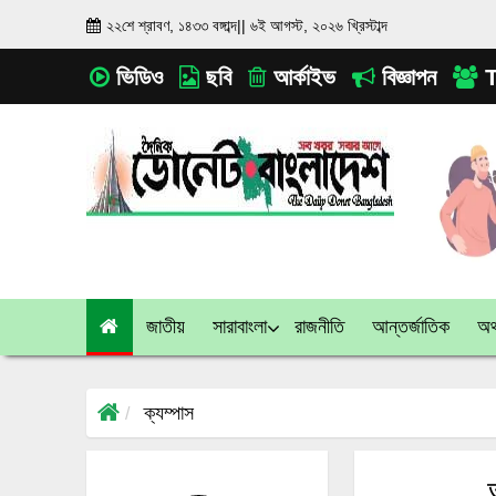
২২শে শ্রাবণ, ১৪৩৩ বঙ্গাব্দ
||
৬ই আগস্ট, ২০২৬ খ্রিস্টাব্দ
ভিডিও
ছবি
আর্কাইভ
বিজ্ঞাপন
T
জাতীয়
সারাবাংলা
রাজনীতি
আন্তর্জাতিক
অর্
ক্যম্পাস