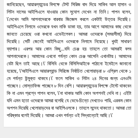
জানিয়েছেন, আয়ারল্যান্ডের বিপক্ষে টেস্ট সিরিজ বাদ দিয়ে সাকিব আল হাসান ও
লিটন দাসের আইপিএলে যাওয়ার কোন সুযোগ দেখেন না তিনি। পাপন বলেন,
\'দেখেন আমি আপনাদেরকে বারবার জিজ্ঞেস করলে একটাই উত্তর দিয়েছি।
আইপিএলে নিলামে ওদেরকে যখন নাকি ডাকা হয়, তার আগে আমাদের কাছ থেকে
জানতে চেয়েছে ওরা কখনো এভেইলেবল। আমরা ওদেরকে (সময়সীমা) দিয়ে
দিয়েছি। সেটি জেনেই আইপিএলে ওদেরকে নিলামে নিয়েছে। খুবই সাধারণ
ব্যাপার। এরপর আর কোন কিছু...যদি চেঞ্জ হয় তাহলে তো আমরাই বলব
আপনাদেরকে। আমাদের এখনো পর্যন্ত কোন চেঞ্জ আসেনি এখানটায়। আমাদের
যেটা ছিল তাই আছে।\' বিসিবি থেকে বিসিসিআইকে পাঠানো ইমেইলে জানানো
হয়েছে, \'আইপিএলে আয়ারল্যান্ড সিরিজে নির্বাচিত খেলোয়াড়রা ৮ এপ্রিল থেকে ১
মে পর্যন্ত উন্মুক্ত থাকবে।\' ফলে সাকিব ও লিটন ২৪ দিনের জন্য এনওসি
পাচ্ছেন। মোস্তাফিজ পাচ্ছেন ৮ দিন বেশি। আয়ারল্যান্ডের বিপক্ষে টেস্টে থাকবেন
কি না এমন প্রশ্নে পাপন বলেন, \'না থাকার আমি কোন অপশনই দেখি না। এইটা
যদি এমন হতো ওদেরকে আমরা বলেছি যে ভেবে-চিন্তে দেখতেও পারি, এরকম কোন
অপশন দিয়েছি খেলোয়াড়দের বা আইপিএলকে। তাহলে সন্দেহ থাকতো। আমরা তো
পরিষ্কার বলেই দিয়েছি। আমরা এখন পর্যন্ত ওই সিদ্ধান্তেই আছি।\'