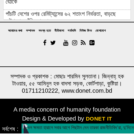
বৈঠকে
পাঁচটি দেশের ওপর রেমিট্যান্সের ৬২ শতাংশ নির্ভরতা, বাড়ছে
কৌশলগত ঝুঁকির শঙ্কা
আমাদের কথা
সম্পাদক
সদস্য হতে
নীতিমালা
শর্তাবলি
নিউজ ফিড
যোগাযোগ
কওমি মাদ্রাসার শিক্ষার্থী বলৎকার
ফের পিছিয়ে গেল রূপপুরের উৎপাদনের যাত্রা: আগস্টে জাতীয়
গ্রিডে যোগ হচ্ছে না পরমাণু বিদ্যুৎ
বিনা আমন্ত্রণেই বিদেশে যাবার পথে দিল্লি থেকে ঘুরে যেতে
চেয়েছিলেন ড. ইউনূস
সম্পাদক ও প্রকাশক : মোছাঃ শারমিন সুলতানা। জিন্নাহ্ হক
টাওয়ার, ৫৫ আমিনুল হক বাদসা সড়ক, কোর্টপাড়া, কুষ্টিয়া।
১৪ বছরের মধ্যে সর্বনিম্ন বৈদেশিক ঋণের প্রতিশ্রুতি পেল
01711210222, www.donet.com.bd
বাংলাদেশ, উল্টো সর্বোচ্চ ঋণ পরিশোধের চাপ
উদ্বোধনের আগেই ধসে পড়ল পৌনে ৩ কোটি টাকার সড়ক, বাঁশ-
A media concern of humanity foundation
বালুর বস্তায় ঠেকা!
Design & Developed by
DONET IT
আওয়ামী লীগ আমাদের শত্রু নয়, মিত্র, আমরা একসঙ্গে যুদ্ধ
সর্বশেষ :
করেছি: এমপি নাছির চৌধুরী