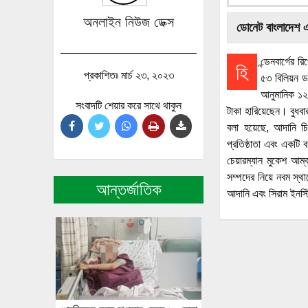
অনলাইন নিউজ ডেক্স
ডোনেট বাংলাদেশ 
ন্ডেনবার্গের
হি
প্রকাশিতঃ মার্চ ২৩, ২০২৩
৫৩ বিলিয়ন ড
আনুমানিক ১২
সংবাদটি শেয়ার করে সাথে থাকুন
টাকা হারিয়েছেন। বুধবা
বলা হয়েছে, আদানি চিন
প্রতিষ্ঠাতা এবং একটি ব
চেয়ারম্যান মুকেশ আম্
সম্পদের নিয়ে নবম স্থা
আন্তর্জাতিক
আদানি এবং সিরাম ইনস্ট