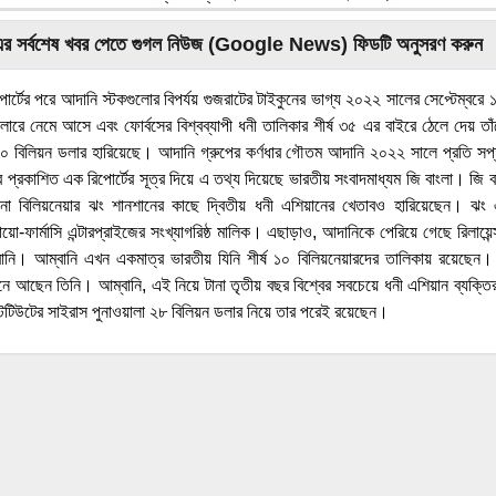
এর সর্বশেষ খবর পেতে গুগল নিউজ (Google News) ফিডটি অনুসরণ করুন
 রিপোর্টের পরে আদানি স্টকগুলোর বিপর্যয় গুজরাটের টাইকুনের ভাগ্য ২০২২ সালের সেপ্টেম্বর
লারে নেমে আসে এবং ফোর্বসের বিশ্বব্যাপী ধনী তালিকার শীর্ষ ৩৫ এর বাইরে ঠেলে দেয় ত
০ বিলিয়ন ডলার হারিয়েছে। আদানি গ্রুপের কর্ণধার গৌতম আদানি ২০২২ সালে প্রতি স
র প্রকাশিত এক রিপোর্টের সূত্র দিয়ে এ তথ্য দিয়েছে ভারতীয় সংবাদমাধ্যম জি বাংলা। জি
া বিলিয়নেয়ার ঝং শানশানের কাছে দ্বিতীয় ধনী এশিয়ানের খেতাবও হারিয়েছেন। ঝং 
ায়ো-ফার্মাসি এন্টারপ্রাইজের সংখ্যাগরিষ্ঠ মালিক। এছাড়াও, আদানিকে পেরিয়ে গেছে রিলায়েন্স
বানি। আম্বানি এখন একমাত্র ভারতীয় যিনি শীর্ষ ১০ বিলিয়নেয়ারদের তালিকায় রয়েছেন
নে আছেন তিনি। আম্বানি, এই নিয়ে টানা তৃতীয় বছর বিশ্বের সবচেয়ে ধনী এশিয়ান ব্যক্
িটিউটের সাইরাস পুনাওয়ালা ২৮ বিলিয়ন ডলার নিয়ে তার পরেই রয়েছেন।