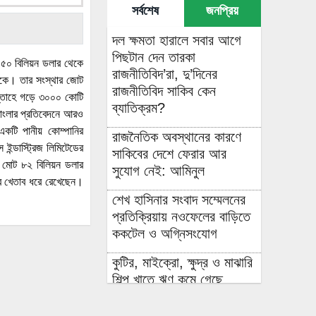
সর্বশেষ
জনপ্রিয়
দল ক্ষমতা হারালে সবার আগে
পিছটান দেন তারকা
ে ১৫০ বিলিয়ন ডলার থেকে
রাজনীতিবিদ’রা, দু’দিনের
াঁকে। তার সংস্থার জোট
রাজনীতিবিদ সাকিব কেন
প্তাহে গড়ে ৩০০০ কোটি
ব্যাতিক্রম?
 বাংলার প্রতিবেদনে আরও
একটি পানীয় কোম্পানির
রাজনৈতিক অবস্থানের কারণে
 ইন্ডাস্ট্রিজ লিমিটেডের
সাকিবের দেশে ফেরার আর
। মোট ৮২ বিলিয়ন ডলার
সুযোগ নেই: আমিনুল
তির খেতাব ধরে রেখেছেন।
শেখ হাসিনার সংবাদ সম্মেলনের
প্রতিক্রিয়ায় নওফেলের বাড়িতে
ককটেল ও অগ্নিসংযোগ
কুটির, মাইক্রো, ক্ষুদ্র ও মাঝারি
শিল্প খাতে ঋণ কমে গেছে,
হুমকিতে কর্মসংস্থান ও প্রবৃদ্ধি