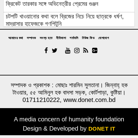
ক্রিকেট তারকার সঙ্গে অভিনেত্রীর প্রেমের গুঞ্জন
চটপটি খাওয়ানোর কথা বলে ব্রিজের নিচে নিয়ে ছাত্রকে ধর্ষণ,
মাদ্রাসার হাফেজকে গণপিটুনি
যুবলীগ নেতার বাড়িতে হামলা-লুটপাটে গিয়ে জনতার প্রতিরোধে
আমাদের কথা
সম্পাদক
সদস্য হতে
নীতিমালা
শর্তাবলি
নিউজ ফিড
যোগাযোগ
হাত খোয়ানো বিএনপি নেতা কীভাবে ‘জুলাই যোদ্ধা’?
রাশেদ: জুলাইর সঙ্গে প্রথম বেইমানি করেন জামায়াত আমির,
ক্ষমতায় যেতে অন্যায়, মিথ্যাচার ও মোনাফেকি করেছেন
আন্তর্জাতিক আদিবাসী দিবস ২০২৬: বৈচিত্র্যের সম্মান ও
সমঅধিকারের বাংলাদেশ চাই
সম্পাদক ও প্রকাশক : মোছাঃ শারমিন সুলতানা। জিন্নাহ্ হক
টাওয়ার, ৫৫ আমিনুল হক বাদসা সড়ক, কোর্টপাড়া, কুষ্টিয়া।
দল ক্ষমতা হারালে সবার আগে পিছটান দেন তারকা রাজনীতিবিদ’রা,
01711210222, www.donet.com.bd
দু’দিনের রাজনীতিবিদ সাকিব কেন ব্যাতিক্রম?
রাজনৈতিক অবস্থানের কারণে সাকিবের দেশে ফেরার আর সুযোগ
A media concern of humanity foundation
নেই: আমিনুল
Design & Developed by
DONET IT
শেখ হাসিনার সংবাদ সম্মেলনের প্রতিক্রিয়ায় নওফেলের বাড়িতে