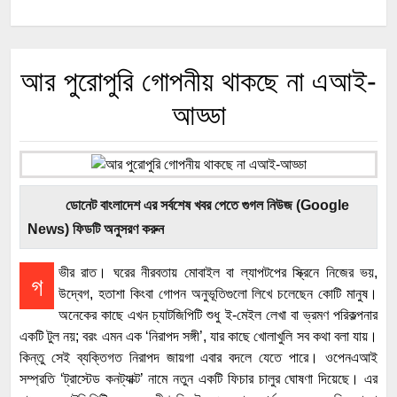
আর পুরোপুরি গোপনীয় থাকছে না এআই-
আড্ডা
ডোনেট বাংলাদেশ এর সর্বশেষ খবর পেতে গুগল নিউজ (Google
News) ফিডটি অনুসরণ করুন
ভীর রাত। ঘরের নীরবতায় মোবাইল বা ল্যাপটপের স্ক্রিনে নিজের ভয়,
গ
উদ্বেগ, হতাশা কিংবা গোপন অনুভূতিগুলো লিখে চলেছেন কোটি মানুষ।
অনেকের কাছে এখন চ্যাটজিপিটি শুধু ই-মেইল লেখা বা ভ্রমণ পরিকল্পনার
একটি টুল নয়; বরং এমন এক ‘নিরাপদ সঙ্গী’, যার কাছে খোলাখুলি সব কথা বলা যায়।
কিন্তু সেই ব্যক্তিগত নিরাপদ জায়গা এবার বদলে যেতে পারে। ওপেনএআই
সম্প্রতি ‘ট্রাস্টেড কনট্যাক্ট’ নামে নতুন একটি ফিচার চালুর ঘোষণা দিয়েছে। এর