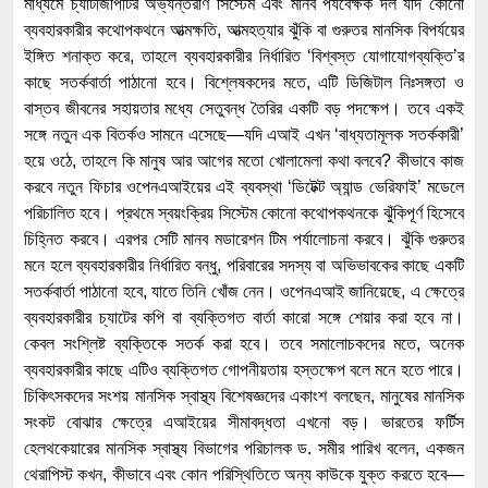
মাধ্যমে চ্যাটজিপিটির অভ্যন্তরীণ সিস্টেম এবং মানব পর্যবেক্ষক দল যদি কোনো
ব্যবহারকারীর কথোপকথনে আত্মক্ষতি, আত্মহত্যার ঝুঁকি বা গুরুতর মানসিক বিপর্যয়ের
ইঙ্গিত শনাক্ত করে, তাহলে ব্যবহারকারীর নির্ধারিত ‘বিশ্বস্ত যোগাযোগব্যক্তি’র
কাছে সতর্কবার্তা পাঠানো হবে। বিশ্লেষকদের মতে, এটি ডিজিটাল নিঃসঙ্গতা ও
বাস্তব জীবনের সহায়তার মধ্যে সেতুবন্ধ তৈরির একটি বড় পদক্ষেপ। তবে একই
সঙ্গে নতুন এক বিতর্কও সামনে এসেছে—যদি এআই এখন ‘বাধ্যতামূলক সতর্ককারী’
হয়ে ওঠে, তাহলে কি মানুষ আর আগের মতো খোলামেলা কথা বলবে? কীভাবে কাজ
করবে নতুন ফিচার ওপেনএআইয়ের এই ব্যবস্থা ‘ডিটেক্ট অ্যান্ড ভেরিফাই’ মডেলে
পরিচালিত হবে। প্রথমে স্বয়ংক্রিয় সিস্টেম কোনো কথোপকথনকে ঝুঁকিপূর্ণ হিসেবে
চিহ্নিত করবে। এরপর সেটি মানব মডারেশন টিম পর্যালোচনা করবে। ঝুঁকি গুরুতর
মনে হলে ব্যবহারকারীর নির্ধারিত বন্ধু, পরিবারের সদস্য বা অভিভাবকের কাছে একটি
সতর্কবার্তা পাঠানো হবে, যাতে তিনি খোঁজ নেন। ওপেনএআই জানিয়েছে, এ ক্ষেত্রে
ব্যবহারকারীর চ্যাটের কপি বা ব্যক্তিগত বার্তা কারো সঙ্গে শেয়ার করা হবে না।
কেবল সংশ্লিষ্ট ব্যক্তিকে সতর্ক করা হবে। তবে সমালোচকদের মতে, অনেক
ব্যবহারকারীর কাছে এটিও ব্যক্তিগত গোপনীয়তায় হস্তক্ষেপ বলে মনে হতে পারে।
চিকিৎসকদের সংশয় মানসিক স্বাস্থ্য বিশেষজ্ঞদের একাংশ বলছেন, মানুষের মানসিক
সংকট বোঝার ক্ষেত্রে এআইয়ের সীমাবদ্ধতা এখনো বড়। ভারতের ফর্টিস
হেলথকেয়ারের মানসিক স্বাস্থ্য বিভাগের পরিচালক ড. সমীর পারিখ বলেন, একজন
থেরাপিস্ট কখন, কীভাবে এবং কোন পরিস্থিতিতে অন্য কাউকে যুক্ত করতে হবে—