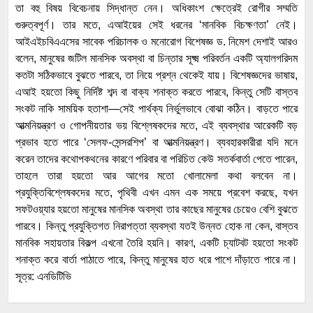
তা বহু বিষয় বিবেচনায় সিদ্ধান্ত নেন। অধিকাংশ ক্ষেত্রেই রোগীর সম্মতি
গুরুত্বপূর্ণ। তার মতে, এআইয়ের সেই ধরনের ‘মানবিক বিচক্ষণতা’ নেই।
আইএইচবিএএসের সাবেক পরিচালক ও মনোরোগ বিশেষজ্ঞ ড. নিমেশ দেশাই আরও
বলেন, মানুষের জটিল মানসিক অবস্থা বা চিন্তার সূক্ষ্ম পরিবর্তন একটি অ্যালগরিদম
কতটা সঠিকভাবে বুঝতে পারবে, তা নিয়ে প্রশ্ন থেকেই যায়। বিশেষজ্ঞদের ভাষায়,
এআই হয়তো কিছু নির্দিষ্ট শব্দ বা বাক্য শনাক্ত করতে পারবে, কিন্তু সেটি বাস্তব
সংকট নাকি সাময়িক হতাশা—সেই পার্থক্য নির্ভুলভাবে বোঝা কঠিন। বাড়তে পারে
আত্মনিয়ন্ত্রণ ও গোপনীয়তার ভয় বিশ্লেষকদের মতে, এই ব্যবস্থার আরেকটি বড়
প্রভাব হতে পারে ‘সেলফ-সেন্সরশিপ’ বা আত্মনিয়ন্ত্রণ। ব্যবহারকারীরা যদি মনে
করেন তাদের কথোপকথনের কারণে পরিবার বা পরিচিত কেউ সতর্কবার্তা পেতে পারেন,
তাহলে তারা হয়তো আর আগের মতো খোলামেলা কথা বলবেন না।
প্রযুক্তিবিশ্লেষকদের মতে, পৃথিবী এখন এমন এক সময়ে প্রবেশ করছে, যখন
সফটওয়্যার হয়তো মানুষের মানসিক অবস্থা তার কাছের মানুষের চেয়েও বেশি বুঝতে
পারবে। কিন্তু প্রযুক্তিগত নিরাপত্তা ব্যবস্থা যতই উন্নত হোক না কেন, বাস্তব
মানবিক সহায়তার বিকল্প এখনো তৈরি হয়নি। কারণ, একটি চ্যাটবট হয়তো সংকট
শনাক্ত করে বার্তা পাঠাতে পারে, কিন্তু মানুষের হাত ধরে পাশে দাঁড়াতে পারে না।
সূত্র: এনডিটিভি