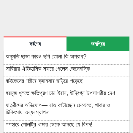
সর্বশেষ
জনপ্রিয়
অনুমতি ছাড়া কারও ছবি তোলা কি অপরাধ?
সার্বিয়ায় ঐতিহাসিক সফরে গেলেন জেলেনস্কি
বাইডেনের শরীরে ক্যানসার ছড়িয়ে পড়েছে
হরমুজ খুলতে ক্ষতিপূরণ চায় ইরান, উদ্বিগ্ন উপসাগরীয় দেশ
যাত্রীদের অভিযোগ— রাত কাটাচ্ছেন মেঝেতে, খাবার ও
চিকিৎসায় অব্যবস্থাপনা
গণহারে পোলট্রি খামার ডেকে আনছে যে বিপদ!