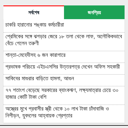
সর্বশেষ
জনপ্রিয়
চাকরি হারানোর শঙ্কায় কর্মচারীরা
প্রেমিকের সঙ্গে ঝগড়ার জেরে ১৮ তলা থেকে লাফ, অলৌকিকভাবে
বেঁচে গেলেন তরুণী
শান্তা-মেহেদীসহ ৬ জন কারাগারে
প্রভাষক পরিচয়ে এইচএসসির উত্তরপত্র দেখেন অফিস সহকারী
সাকিবের মাগুরার বাড়িতে হামলা, আগুন
৭৭ শতাংশ বেড়েছে সরকারের ব্যাংকঋণ, লক্ষ্যমাত্রার চেয়ে ৩০
হাজার কোটি টাকা বেশি
অস্ত্রের মুখে প্রবাসীর স্ত্রী থেকে ১০ লাখ টাকা চাঁদাবাজি ও
নিপীড়ন, যুবদলের আহ্বায়ক গ্রেপ্তার
চাঁদপুরের মাদকসেবী ভাতিজাকে তুলে আনতে গিয়ে চাচাকে পিটিয়ে