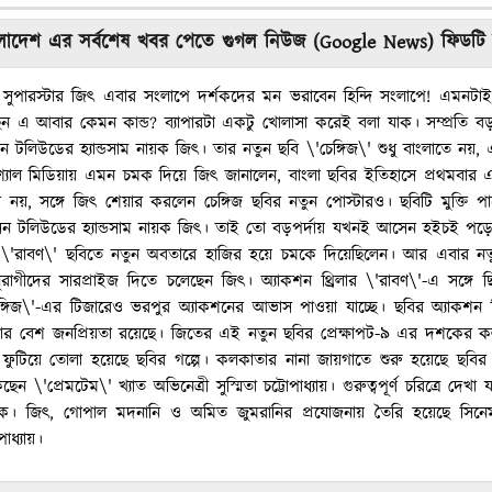
াদেশ এর সর্বশেষ খবর পেতে গুগল নিউজ (Google News) ফিডটি
 সুপারস্টার জিৎ এবার সংলাপে দর্শকদের মন ভরাবেন হিন্দি সংলাপে! এমনট
ন এ আবার কেমন কান্ড? ব্যাপারটা একটু খোলাসা করেই বলা যাক। সম্প্রতি
টলিউডের হ্যান্ডসাম নায়ক জিৎ। তার নতুন ছবি \'চেঙ্গিজ\' শুধু বাংলাতে নয়, এ
োশ্যাল মিডিয়ায় এমন চমক দিয়ে জিৎ জানালেন, বাংলা ছবির ইতিহাসে প্রথমবা
 নয়, সঙ্গে জিৎ শেয়ার করলেন চেঙ্গিজ ছবির নতুন পোস্টারও। ছবিটি মুক্তি প
েন টলিউডের হ্যান্ডসাম নায়ক জিৎ। তাই তো বড়পর্দায় যখনই আসেন হইচই পড়
ওয়া \'রাবণ\' ছবিতে নতুন অবতারে হাজির হয়ে চমকে দিয়েছিলেন। আর এবার নতুন
রাগীদের সারপ্রাইজ দিতে চলেছেন জিৎ। অ্যাকশন থ্রিলার \'রাবণ\'-এ সঙ্গে ছিলেন
'চেঙ্গিজ\'-এর টিজারেও ভরপুর অ্যাকশনের আভাস পাওয়া যাচ্ছে। ছবির অ্যাকশন ডি
যে যার বেশ জনপ্রিয়তা রয়েছে। জিতের এই নতুন ছবির প্রেক্ষাপট-৯ এর দশকের
ফুটিয়ে তোলা হয়েছে ছবির গল্পে। কলকাতার নানা জায়গাতে শুরু হয়েছে ছবির শু
 \'প্রেমটেম\' খ্যাত অভিনেত্রী সুস্মিতা চট্টোপাধ্যায়। গুরুত্বপূর্ণ চরিত্রে দে
ে। জিৎ, গোপাল মদনানি ও অমিত জুমরানির প্রযোজনায় তৈরি হয়েছে সিনেম
াধ্যায়।