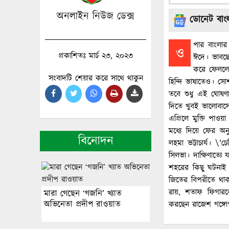
অনলাইন নিউজ ডেক্স
ডোনেট বাংল
পার বাংলার
ও
প্রকাশিতঃ মার্চ ২৩, ২০২৩
ঈদে। ভাবছে
করে ফেললেন 
সংবাদটি শেয়ার করে সাথে থাকুন
হিন্দি ভাষাতেও। স
তবে শুধু এই ঘোষণা
দিতে খুবই ভালোবাস
এপ্রিলে মুক্তি পা
মধ্যে দিয়ে ফের অনু
বিনোদন
লহমা ভট্টাচার্য। \
সিলভা। দাক্ষিণাত্
শহরের কিছু ঘটনাই 
জিতের বিপরীতে থাকছেন
রায়, শতাফ ফিগারক
মারা গেছেন ‘গজনি’ খ্যাত
অভিনেতা প্রদীপ রাওয়াত
করছেন রাজেশ গঙ্গোপ