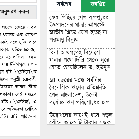
সর্বশেষ
জনপ্রিয়
 অনুসরণ করুন
ফের পিছিয়ে গেল রূপপুরের
উৎপাদনের যাত্রা: আগস্টে
াই ঘটতে চলেছে এবার
জাতীয় গ্রিডে যোগ হচ্ছে না
 বড় ধরনের এক ঘোষণা
পরমাণু বিদ্যুৎ
কই সঙ্গে মুক্তি পাবে
র এরকম ঘটতে চলেছে।
বিনা আমন্ত্রণেই বিদেশে
াবে ২১ এপ্রিল। চমক
যাবার পথে দিল্লি থেকে ঘুরে
ে যায় টলিপাড়ায়। গত
যেতে চেয়েছিলেন ড. ইউনূস
 ছবি \'চেঙ্গিজে\'র
১৪ বছরের মধ্যে সর্বনিম্ন
 তনুশ্রী চক্রবর্তী,
বৈদেশিক ঋণের প্রতিশ্রুতি
রেক্টর আবার স্টান্ট
পেল বাংলাদেশ, উল্টো
 কলকাতা। সেই সময়ের
সর্বোচ্চ ঋণ পরিশোধের চাপ
টিং। \'চেঙ্গিজ\'-এ
খা যাবে অভিনেতা রোহিত
উদ্বোধনের আগেই ধসে পড়ল
াটি। এটি পরিচালনা
পৌনে ৩ কোটি টাকার সড়ক,
বাঁশ-বালুর বস্তায় ঠেকা!