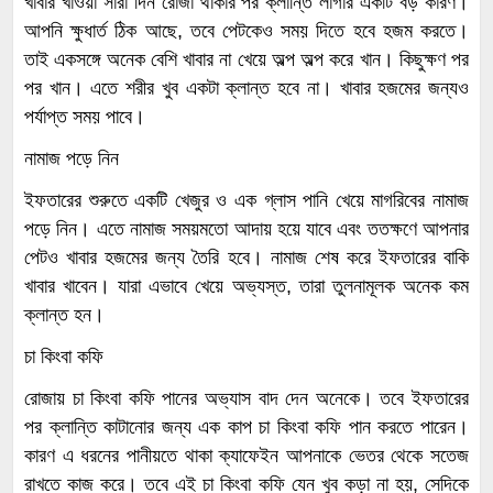
খাবার খাওয়া সারা দিন রোজা থাকার পর ক্লান্তি লাগার একটি বড় কারণ।
আপনি ক্ষুধার্ত ঠিক আছে, তবে পেটকেও সময় দিতে হবে হজম করতে।
তাই একসঙ্গে অনেক বেশি খাবার না খেয়ে অল্প অল্প করে খান। কিছুক্ষণ পর
পর খান। এতে শরীর খুব একটা ক্লান্ত হবে না। খাবার হজমের জন্যও
পর্যাপ্ত সময় পাবে।
নামাজ পড়ে নিন
ইফতারের শুরুতে একটি খেজুর ও এক গ্লাস পানি খেয়ে মাগরিবের নামাজ
পড়ে নিন। এতে নামাজ সময়মতো আদায় হয়ে যাবে এবং ততক্ষণে আপনার
পেটও খাবার হজমের জন্য তৈরি হবে। নামাজ শেষ করে ইফতারের বাকি
খাবার খাবেন। যারা এভাবে খেয়ে অভ্যস্ত, তারা তুলনামূলক অনেক কম
ক্লান্ত হন।
চা কিংবা কফি
রোজায় চা কিংবা কফি পানের অভ্যাস বাদ দেন অনেকে। তবে ইফতারের
পর ক্লান্তি কাটানোর জন্য এক কাপ চা কিংবা কফি পান করতে পারেন।
কারণ এ ধরনের পানীয়তে থাকা ক্যাফেইন আপনাকে ভেতর থেকে সতেজ
রাখতে কাজ করে। তবে এই চা কিংবা কফি যেন খুব কড়া না হয়, সেদিকে