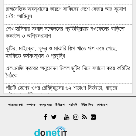
রাজনৈতিক অবস্থানের কারণে সাকিবের দেশে ফেরার আর সুযোগ
নেই: আমিনুল
শেখ হাসিনার সংবাদ সম্মেলনের প্রতিক্রিয়ায় নওফেলের বাড়িতে
ককটেল ও অগ্নিসংযোগ
কুটির, মাইক্রো, ক্ষুদ্র ও মাঝারি শিল্প খাতে ঋণ কমে গেছে,
হুমকিতে কর্মসংস্থান ও প্রবৃদ্ধি
এলএনজি ক্রয়ের অনুমোদন মিলল ছুটির দিনে বসানো ক্রয় কমিটির
বৈঠকে
পাঁচটি দেশের ওপর রেমিট্যান্সের ৬২ শতাংশ নির্ভরতা, বাড়ছে
কৌশলগত ঝুঁকির শঙ্কা
আমাদের কথা
সম্পাদক
সদস্য হতে
নীতিমালা
শর্তাবলি
নিউজ ফিড
যোগাযোগ
কওমি মাদ্রাসার শিক্ষার্থী বলৎকার
ফের পিছিয়ে গেল রূপপুরের উৎপাদনের যাত্রা: আগস্টে জাতীয়
গ্রিডে যোগ হচ্ছে না পরমাণু বিদ্যুৎ