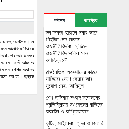
সর্বশেষ
জনপ্রিয়
দল ক্ষমতা হারালে সবার আগে
পিছটান দেন তারকা
ক করেছে কোস্টগার্ড। এ
রাজনীতিবিদ’রা, দু’দিনের
িকেলে আসামিকে বিচারিক
রাজনীতিবিদ সাকিব কেন
াতিয়া পৌরসভার ৯নম্বর
ব্যাতিক্রম?
্রামের মো. আলী আজমের
িনি বলেন, গোপন সংবাদের
রাজনৈতিক অবস্থানের কারণে
ে আটক করা হয়। জব্দকৃত
সাকিবের দেশে ফেরার আর
সুযোগ নেই: আমিনুল
শেখ হাসিনার সংবাদ সম্মেলনের
প্রতিক্রিয়ায় নওফেলের বাড়িতে
ককটেল ও অগ্নিসংযোগ
কুটির, মাইক্রো, ক্ষুদ্র ও মাঝারি