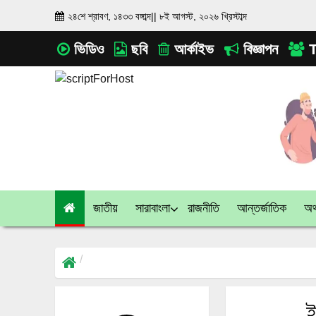
২৪শে শ্রাবণ, ১৪৩৩ বঙ্গাব্দ
||
৮ই আগস্ট, ২০২৬ খ্রিস্টাব্দ
ভিডিও
ছবি
আর্কাইভ
বিজ্ঞাপন
T
জাতীয়
সারাবাংলা
রাজনীতি
আন্তর্জাতিক
অর্
ই