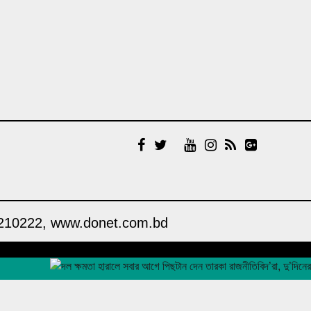
চেয়েছিলেন ড. ইউনূস
১৪ বছরের মধ্যে সর্বনিম্ন
বৈদেশিক ঋণের প্রতিশ্রুতি পেল
বাংলাদেশ, উল্টো সর্বোচ্চ ঋণ
পরিশোধের চাপ
উদ্বোধনের আগেই ধসে পড়ল
পৌনে ৩ কোটি টাকার সড়ক,
বাঁশ-বালুর বস্তায় ঠেকা!
আওয়ামী লীগ আমাদের শত্রু
নয়, মিত্র, আমরা একসঙ্গে যুদ্ধ
করেছি: এমপি নাছির চৌধুরী
া। 01711210222, www.donet.com.bd
‘আপনারা দেখেননি, আমরা
কীভাবে থানা জ্বালিয়ে পিটিয়ে
পুলিশ মেরেছি’: প্রকাশ্যে
Design & Developed by
DONET IT
এনসিপি নেতার স্বীকারোক্তি
রিয়ালের সঙ্গে আরও ছয় বছরের