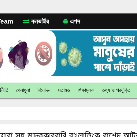
eam
কনভার্টার
এপস
থনীতি
খেলাধুলা
বিনোদন
মতামত
শিক্ষামূলক
তথ্য ও প্রযুক্তি
য়াবা সহ মাদককারবারি বাংলালিংক রাশেদ আ