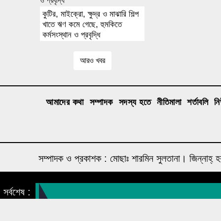
কুটির, মাইক্রো, ক্ষুদ্র ও মাঝারি শিল্প
খাতে ঋণ কমে গেছে, হুমকিতে
কর্মসংস্থান ও প্রবৃদ্ধি
আরও খবর
আমাদের কথা
সম্পাদক
সদস্য হতে
নীতিমালা
শর্তাবলি
ন
সম্পাদক ও প্রকাশক : মোছাঃ শারমিন সুলতানা। জিন্ন
A media concern of humanity foundation
সর্বশেষ :