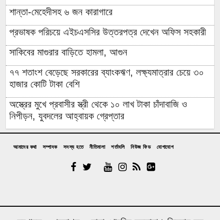
শান্তা-মেহেদীসহ ৬ জন কারাগারে
প্রভাষক পরিচয়ে এইচএসসির উত্তরপত্র দেখেন অফিস সহকারী
সাকিবের মাগুরার বাড়িতে হামলা, আগুন
৭৭ শতাংশ বেড়েছে সরকারের ব্যাংকঋণ, লক্ষ্যমাত্রার চেয়ে ৩০
হাজার কোটি টাকা বেশি
অস্ত্রের মুখে প্রবাসীর স্ত্রী থেকে ১০ লাখ টাকা চাঁদাবাজি ও
নিপীড়ন, যুবদলের আহ্বায়ক গ্রেপ্তার
চাঁদপুরের মাদকসেবী ভাতিজাকে তুলে আনতে গিয়ে চাচাকে পিটিয়ে
হত্যা”সড়ক অবরোধ
আমাদের কথা
সম্পাদক
সদস্য হতে
নীতিমালা
শর্তাবলি
নিউজ ফিড
যোগাযোগ
অর্থাভাবে বন্ধ চিকিৎসার পথ,দুরারোগ্য রোগে আক্রান্ত মজিবর
আত্রাইয়ে নানা আয়োজনে গণঅভ্যুত্থান দিবস পালন
উপজেলা প্রশাসনে জুলাই শহিদ পরিবারের সংবর্ধনা; কবরে ফুল