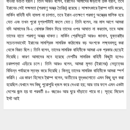
যাওয়া উচিত হয়নি। তিনি আরও বলেন, ইরানেও আমাদের জড়ানো ঠিক হয়নি, তবে
ইরানের সেই সক্ষমতা (পরমাণু অস্ত্র তৈরির) রয়েছে। সাক্ষাৎকারে ট্রাম্প দাবি করেন,
মার্কিন বাহিনী যদি হামলা না চালাত, তবে ইরান এতক্ষণে পরমাণু অস্ত্রের মালিক হয়ে
যেত এবং তখন পুরো দৃশ্যপটটাই বদলে যেত। তিনি বলেন, নয় মাস আগে আমরা
যদি আমাদের বি-২ বোমারু বিমান দিয়ে তাদের ওপর আঘাত না করতাম, তবে আজ
তাদের হাতে পরমাণু অস্ত্র থাকত। মার্কিন প্রেসিডেন্ট আরও জানান, যুক্তরাষ্ট্র
সচেতনভাবেই ইরানের সামগ্রিক সামরিক কাঠামোর বড় অংশকে লক্ষ্যবস্তু করা
থেকে বিরত ছিল। তিনি বলেন, তাদের সামরিক বাহিনীকে আমরা এক প্রকার ছেড়েই
দিয়েছি। কারণ আমাদের মনে হয়েছে দেশটির সামরিক বাহিনী কিছুটা হলেও
চরমপন্থা এড়িয়ে চলে। তিনি আরও বলেন, আমরা মূলত (ইরানের) নেতৃত্বের
বিভিন্ন পর্যায়কে স্তব্ধ করে দিয়েছি। কিন্তু তাদের সামরিক বাহিনীকে আমরা স্পর্শ
করিনি। এর কারণ হিসেবে ট্রাম্প বলেন, অতীতের যুদ্ধগুলোতে এমন কিছু ভুল করা
হয়েছিল যেখানে সব কিছু পুরোপুরি ধ্বংস করে দেওয়া হয়; আর তার ফলে এমন একটা
দেশের জন্ম হয় যা পরবর্তী ৪০ বছরেও আর ঘুরে দাঁড়াতে পারে না। সূত্র: মিডেল
ইস্ট আই