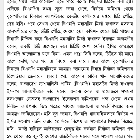
হলেই সময় নিয়ে আলোচনা হতে পারে বলেও সিইসির চিঠিতে বলা হয়।
এদিকে বিএনপির দপ্তর সূত্রে জানা গেছে, নির্বাচন কমিশন থেকে
বৃহস্পতিবার বিকালে নয়াপল্টনের কেন্দ্রীয় কার্যালয়ের দপ্তরে চিঠি পৌঁছে
দেয় ইসি। পরে সেখান থেকে বিএনপি মহাসচিব মির্জা ফখরুল ইসলাম
আলমগীরের কাছে চিঠিটি পৌঁছে দেওয়া হয়। কমিশন থেকে চিঠি পাওয়ার
বিষয়টি নিশ্চিত করে বিএনপি মহাসচিব মির্জা ফখরুল ইসলাম আলমগীর
বলেন, একটি চিঠি এসেছে। তবে চিঠিটি দেখা হয়নি। ইসির আমন্ত্রণে
বিএনপি আলোচনায় যাবে কিনা- এমন প্রশ্নে তিনি বলেন, চিঠিতে কী আছে
আগে দেখি, তার পর এ বিষয়ে বলা যাবে। এর আগে বৃহস্পতিবার
বিকালে বিএনপি মহাসচিবকে আমন্ত্রণ জানানোর বিষয়ে নির্বাচন কমিশনার
ব্রিগেডিয়ার জেনারেল (অব.) মো. আহসান হাবিব খান সাংবাদিকদের
বলেন, বাংলাদেশ ন্যাশনালিস্ট পার্টির (বিএনপি) মহাসচিব মির্জা ফখরুল
ইসলাম আলমগীরকে তার দলের অন্যান্য নেতা ও প্রয়োজনে সমমনা
দলগুলোর নেতাসহ বাংলাদেশ ইলেকশন কমিশনের পক্ষ থেকে প্রধান
নির্বাচন কমিশনার ডিও পত্রের মাধ্যমে আলোচনা ও মতবিনিময়ের জন্য
আমন্ত্রণ জানিয়েছেন। ইসি সূত্র জানায়, বিএনপি ধারাবাহিকভাবে নির্বাচন ও
ইসির সংলাপ বর্জন করার প্রেক্ষিতে বিশেষ এ সংলাপের সিদ্ধান্ত নিয়েছে
ইসি। কাজী হাবিবুল আউয়ালের নেতৃত্বাধীন বর্তমান নির্বাচন কমিশন গত
১৭ থেকে ৩১ জুলাই দেশের রাজনৈতিক দলের সঙ্গে সংলাপ করে। গত