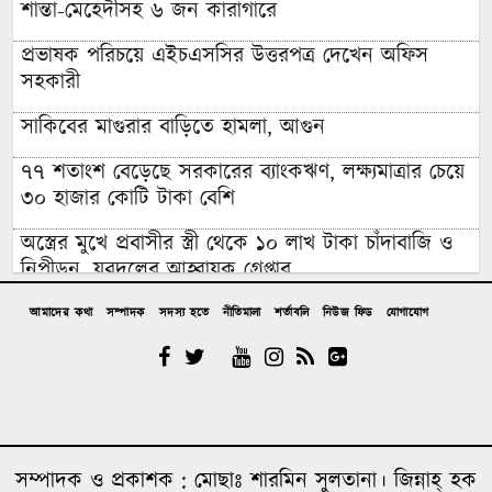
শান্তা-মেহেদীসহ ৬ জন কারাগারে
প্রভাষক পরিচয়ে এইচএসসির উত্তরপত্র দেখেন অফিস
সহকারী
সাকিবের মাগুরার বাড়িতে হামলা, আগুন
৭৭ শতাংশ বেড়েছে সরকারের ব্যাংকঋণ, লক্ষ্যমাত্রার চেয়ে
৩০ হাজার কোটি টাকা বেশি
অস্ত্রের মুখে প্রবাসীর স্ত্রী থেকে ১০ লাখ টাকা চাঁদাবাজি ও
নিপীড়ন, যুবদলের আহ্বায়ক গ্রেপ্তার
চাঁদপুরের মাদকসেবী ভাতিজাকে তুলে আনতে গিয়ে চাচাকে
আমাদের কথা
সম্পাদক
সদস্য হতে
নীতিমালা
শর্তাবলি
নিউজ ফিড
যোগাযোগ
পিটিয়ে হত্যা”সড়ক অবরোধ
অর্থাভাবে বন্ধ চিকিৎসার পথ,দুরারোগ্য রোগে আক্রান্ত
মজিবর
আত্রাইয়ে নানা আয়োজনে গণঅভ্যুত্থান দিবস পালন
সম্পাদক ও প্রকাশক : মোছাঃ শারমিন সুলতানা। জিন্নাহ্ হক