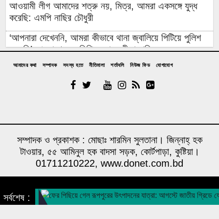
আওয়ামী লীগ আমাদের শত্রু নয়, মিত্র, আমরা একসঙ্গে যুদ্ধ
করেছি: এমপি নাছির চৌধুরী
‘আপনারা দেখেননি, আমরা কীভাবে থানা জ্বালিয়ে পিটিয়ে পুলিশ
মেরেছি’: প্রকাশ্যে এনসিপি নেতার স্বীকারোক্তি
আমাদের কথা
সম্পাদক
সদস্য হতে
নীতিমালা
শর্তাবলি
নিউজ ফিড
যোগাযোগ
রিয়ালের সঙ্গে আরও ছয় বছরের চুক্তি বাড়ালেন ভিনিসিউস
প্রকল্প ব্যয় ১৬৫ কোটি থেকে ঠেকলো ৩২৬ কোটিতে, ২০০
কোটির অপ্রয়োজনীয় সরঞ্জাম ক্রয়ের তোড়জোড়
ইআবা নেতা ফয়জুল করিম: ‘জুলাইতে রাজপথে ছিলাম আমরা,
বিএনপি-জামায়াত ছিল না’
সম্পাদক ও প্রকাশক : মোছাঃ শারমিন সুলতানা। জিন্নাহ্ হক
টাওয়ার, ৫৫ আমিনুল হক বাদসা সড়ক, কোর্টপাড়া, কুষ্টিয়া।
নাশকতা সন্দেহ: বাসভবনে আগুন, পাকিস্তানি হাইকমিশনার সস্ত্রীক
01711210222, www.donet.com.bd
আইসিইউতে
‘শেখ হাসিনা থেকে ১০ লাখ টাকা পাওয়া’ আহসান জুলাই যোদ্ধা
A media concern of humanity foundation
নন- দাবি বিএনপি নেতার, জামায়াত নেতার ভাষ্য, ‘সারজিসও
সর্বশেষ :
ছাত্রলীগ করত’
Design & Developed by
DONET IT