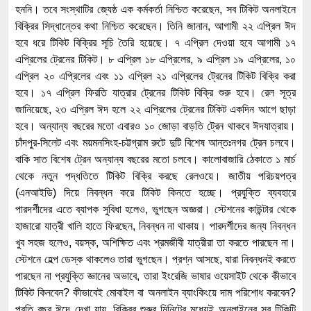
হননি। তবে সংস্থাটির জ্যেষ্ঠ এক কর্মকর্তা নিশ্চিত করেছেন, সব টিকিট অনলাইনে
বিক্রির সিদ্ধান্তের কথা নিশ্চিত করেছেন। তিনি জানান, আগামী ২২ এপ্রিল ঈদ
হবে ধরে টিকিট বিক্রির সূচি তৈরি হয়েছে। ৭ এপ্রিল দেওয়া হবে আগামী ১৭
এপ্রিলের ট্রেনের টিকিট। ৮ এপ্রিল ১৮ এপ্রিলের, ৯ এপ্রিল ১৯ এপ্রিলের, ১০
এপ্রিল ২০ এপ্রিলের এবং ১১ এপ্রিল ২১ এপ্রিলের ট্রেনের টিকিট বিক্রি করা
হবে। ১৭ এপ্রিল ফিরতি যাত্রার ট্রেনের টিকিট বিক্রি শুরু হবে। রেল সূত্র
জানিয়েছে, ২৩ এপ্রিল ঈদ হলে ২২ এপ্রিলের ট্রেনের টিকিট একদিন আগে ছাড়া
হবে। অন্যান্য বছরের মতো এবারও ১০ জোড়া বাড়তি ট্রেন থাকবে ঈদযাত্রায়।
চাঁদপুর-সিলেট এবং ময়মনসিংহ-চট্টগ্রাম রুটে দুটি বিশেষ আন্তঃনগর ট্রেন চলবে।
বাকি সাত বিশেষ ট্রেন অন্যান্য বছরের মতো চলবে। কালোবাজারি ঠেকাতে ১ মার্চ
থেকে নতুন পদ্ধতিতে টিকিট বিক্রি করছে রেলওয়ে। জাতীয় পরিচয়পত্র
(এনআইডি) দিয়ে নিবন্ধন করে টিকিট কিনতে হচ্ছে। প্রযুক্তি ব্যবহারে
পারদর্শীদের এতে ব্যাপক সুবিধা হলেও, ভুগছেন অজ্ঞরা। স্টেশনের কাউন্টার থেকে
হাজারো যাত্রী খালি হাতে ফিরছেন, নিবন্ধন না থাকায়। পারদর্শীদের জন্য নিবন্ধন
খুব সহজ হলেও, বয়স্ক, অশিক্ষিত এবং শ্রমজীবী যাত্রীরা তা করতে পারছেন না।
স্টেশনে হেল্প ডেস্ক থাকলেও তারা ভুগছেন। প্রশ্ন আসছে, যারা নিবন্ধনই করতে
পারছেন না প্রযুক্তি জ্ঞানের অভাবে, তারা ইংরেজি ভাষার ওয়েসাইট থেকে কীভাবে
টিকিট কিনবেন? কীভাবেই মোবাইল বা অনলাইন ব্যাংকিংয়ে দাম পরিশোধ করবেন?
প্রতি বছর ঈদে দেখা যায়, বিক্রির শুরুর মিনিটের মধ্যেই অনলাইনের সব টিকিটি