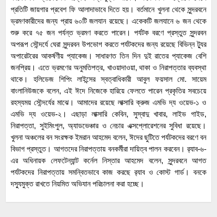
প্রতিটি জায়গার প্রবেশ ফি আলাদাভাবে দিতে হয়। বর্তমানে খুলনা থেকে সুন্দরবনে
ভ্রমণকারীদের জন্য প্রায় ৬০টি জলযান রয়েছে। একেকটি জলযানে ৬ জন থেকে
শুরু করে ৭৫ জন পর্যন্ত ভ্রমণ করতে পারেন। পর্যটক বরণে প্রস্তুত সুন্দরবন
অপরূপ সৌন্দর্যে ঘেরা সুন্দরবন উপভোগ করতে পর্যটকদের জন্য রয়েছে বিভিন্ন ট্যুর
অপারেটরের আকর্ষণীয় প্যাকেজ। সাধারণত তিন দিন দুই রাতের প্যাকেজ বেশি
জনপ্রিয়। এতে ভ্রমণের অনুমতিপত্র, খাওয়াদাওয়া, থাকা ও নিরাপত্তার ব্যবস্থা
থাকে। হলিডেজ শিপিং লাইন্সের স্বত্বাধিকারী আবুল ফয়সাল মো. সায়েম
বাংলানিউজকে বলেন, এই ঈদে নিজেকে হারিয়ে ফেলতে পারেন প্রকৃতির সবচেয়ে
রহস্যময় সৌন্দর্যের মাঝে। আমাদের রয়েছে লাক্সারি ক্রুজ এমভি দ্য ওয়েভ-১ ও
এমভি দ্য ওয়েভ-২। এছাড়া লাক্সারি কেবিন, সুস্বাদু খাবার, লাইভ গাইড,
নিরাপত্তা, সুইমিংপুল, অ্যাডভেঞ্চার ও নেচার এক্সপ্লোরেশনের সুবিধা রয়েছে।
খুলনা অঞ্চলের বন সংরক্ষক ইমরান আহমেদ বলেন, ঈদের ছুটিতে পর্যটকদের বরণে বন
বিভাগ প্রস্তুত। আগতদের নিরাপত্তায় বনকর্মীরা দায়িত্ব পালন করবেন। র‌্যাব-৬-
এর অধিনায়ক লেফটেন্যান্ট কর্নেল নিস্তার আহমেদ বলেন, সুন্দরবনে আগত
পর্যটকদের নিরাপত্তায় সমন্বিতভাবে কাজ করছে র‌্যাব ও কোস্ট গার্ড। বনকে
দস্যুমুক্ত রাখতে নিয়মিত অভিযান পরিচালনা করা হচ্ছে।