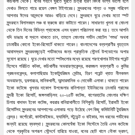
কচিখালী থেকে। বনের গহীনে ঘুরতে ঘুরতে চিত্রা হরিণ কিংবা ভাগ্য ভালো হলে
দেখাও মিলতে পারে রয়েল বেঙ্গল টাইগারের। সুন্দরবনের শান্ত ও সবুজ পরিবেশ
আপনার ঈদের আনন্দকে আরও বাড়িয়ে দেবে। সুন্দরবনে ঘুরে দেখার মতো স্পট
সুন্দরবনে বিলাসবহুল লঞ্চ বা ক্রুজে রাত কাটাতে পারেন। সাধারণত খুলনা বা মোংলা
থেকে তিন দিনের বিভিন্ন প্যাকেজে এসব ভ্রমণ পরিচালনা করা হয়। তবে আপনি
যদি ডাঙায় বা স্থলে থাকতে চান, তাহলে মোংলার পর্যটন মোটেল ‘পশুর’ অথবা
ঢাংমারীর কোনো ইকো-রিসোর্টে থাকতে পারেন। বাংলাদেশের বন্যপ্রাণীর বৃহত্তম
আবাসস্থল সুন্দরবনজুড়েই পর্যটকদের জন্য প্রাকৃতিক সৌন্দর্য উপভোগের অপার
সুযোগ রয়েছে। ঘুরে দেখার মতো স্পটগুলোর মধ্যে রয়েছে শরণখোলার টাইগার পয়েন্ট
হিসেবে পরিচিত কটকা, কচিখালীর অভয়ারণ্যকেন্দ্র, করমজল বন্যপ্রাণী ও কুমির
প্রজননকেন্দ্র, কলাগাছিয়ার ইকোট্যুরিজম সেন্টার, হিরণ পয়েন্ট খ্যাত নীলকমল
অভয়ারণ্য, দুবলারচর, মানিকখালী, আন্দারমানিক ও দোবেকী এলাকা। থাকতে পারেন
ইকো কটেজে খুলনার দাকোপ উপজেলার বানিশান্তা ইউনিয়নের ঢাংমারি গ্রামের
সুন্দরী ইকো রিসোর্ট, জঙ্গলবাড়িসহ ২০-২৫টি কটেজ, বাগেরহাটের মোংলার দক্ষিণ
চিলায় বাদাবন ইকো কটেজ, কয়রার বানিয়াখালীতে নিশিকুড়ি রিসোর্ট, ইরাবতী ইকো
রিসোর্টসহ সুন্দরবনের আশপাশের এলাকায় গড়ে উঠেছে বেশ কিছু কমিউনিটি ট্যুরিজম
কেন্দ্র। কর্পোরেট, কাস্টমাইজড, ফ্যামিলি, স্টুডেন্ট ও বাইকার, সব ধরনের পর্যটকের
জন্যই রয়েছে ব্যবস্থা। সুন্দরবনের কোলঘেঁষা ইকো সিস্টেমে তৈরি এসব কটেজে
থেকে প্রকৃতির অপরূপ সৌন্দর্যে হারিয়ে যাওয়া, বনের ছোট খালে নৌকা ভ্রমণ,