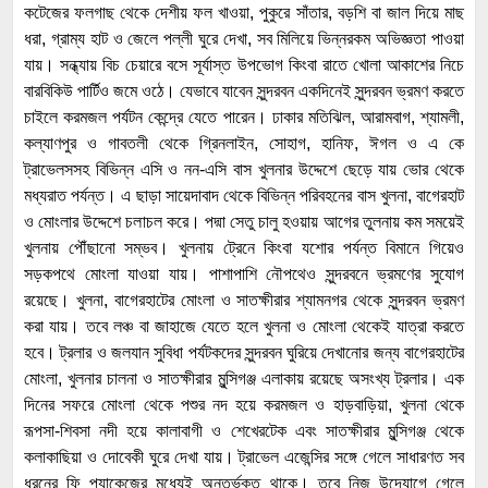
কটেজের ফলগাছ থেকে দেশীয় ফল খাওয়া, পুকুরে সাঁতার, বড়শি বা জাল দিয়ে মাছ
ধরা, গ্রাম্য হাট ও জেলে পল্লী ঘুরে দেখা, সব মিলিয়ে ভিন্নরকম অভিজ্ঞতা পাওয়া
যায়। সন্ধ্যায় বিচ চেয়ারে বসে সূর্যাস্ত উপভোগ কিংবা রাতে খোলা আকাশের নিচে
বারবিকিউ পার্টিও জমে ওঠে। যেভাবে যাবেন সুন্দরবন একদিনেই সুন্দরবন ভ্রমণ করতে
চাইলে করমজল পর্যটন কেন্দ্রে যেতে পারেন। ঢাকার মতিঝিল, আরামবাগ, শ্যামলী,
কল্যাণপুর ও গাবতলী থেকে গ্রিনলাইন, সোহাগ, হানিফ, ঈগল ও এ কে
ট্রাভেলসসহ বিভিন্ন এসি ও নন-এসি বাস খুলনার উদ্দেশে ছেড়ে যায় ভোর থেকে
মধ্যরাত পর্যন্ত। এ ছাড়া সায়েদাবাদ থেকে বিভিন্ন পরিবহনের বাস খুলনা, বাগেরহাট
ও মোংলার উদ্দেশে চলাচল করে। পদ্মা সেতু চালু হওয়ায় আগের তুলনায় কম সময়েই
খুলনায় পৌঁছানো সম্ভব। খুলনায় ট্রেনে কিংবা যশোর পর্যন্ত বিমানে গিয়েও
সড়কপথে মোংলা যাওয়া যায়। পাশাপাশি নৌপথেও সুন্দরবনে ভ্রমণের সুযোগ
রয়েছে। খুলনা, বাগেরহাটের মোংলা ও সাতক্ষীরার শ্যামনগর থেকে সুন্দরবন ভ্রমণ
করা যায়। তবে লঞ্চ বা জাহাজে যেতে হলে খুলনা ও মোংলা থেকেই যাত্রা করতে
হবে। ট্রলার ও জলযান সুবিধা পর্যটকদের সুন্দরবন ঘুরিয়ে দেখানোর জন্য বাগেরহাটের
মোংলা, খুলনার চালনা ও সাতক্ষীরার মুন্সিগঞ্জ এলাকায় রয়েছে অসংখ্য ট্রলার। এক
দিনের সফরে মোংলা থেকে পশুর নদ হয়ে করমজল ও হাড়বাড়িয়া, খুলনা থেকে
রূপসা-শিবসা নদী হয়ে কালাবাগী ও শেখেরটেক এবং সাতক্ষীরার মুন্সিগঞ্জ থেকে
কলাকাছিয়া ও দোবেকী ঘুরে দেখা যায়। ট্রাভেল এজেন্সির সঙ্গে গেলে সাধারণত সব
ধরনের ফি প্যাকেজের মধ্যেই অন্তর্ভুক্ত থাকে। তবে নিজ উদ্যোগে গেলে