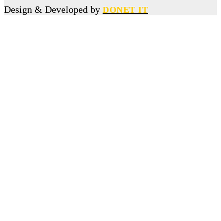
কলেজছাত্রী ধর্ষণ মামলায় কারাগারে পাঠানো সেই ছাত্রদল নেতাকে বহিষ্কার
Design & Developed by
DONET IT
আন্তর্জাতিক
প্রেমিকের সঙ্গে ঝগড়ার জেরে ১৮ তলা থেকে লাফ, অলৌকিকভাবে বেঁচে গেলেন তরুণী