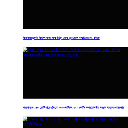
অনলাইন নিউজ ডেক্স
আর্কাইভ
আমরা
প্রকাশিতঃ মার্চ ১৫, ২০২৩
সংবাদটি শেয়ার করে সাথে থাকুন
বিনা আমন্ত্রণেই বিদেশে যাবার পথে দিল্লি থেকে ঘুরে যেতে চেয়েছিলেন ড. ইউনূস
একাডেমিক সভায় গুচ্ছে না থাকার সিদ্ধান্ত জবির
ডোনেট বাংলাদেশ এর সর্বশেষ খবর পেতে গুগল নিউজ (Google News)
ফিডটি অনুসরণ করুন
প্রকল্প ব্যয় ১৬৫ কোটি থেকে ঠেকলো ৩২৬ কোটিতে, ২০০ কোটির অপ্রয়োজনীয় সরঞ্জাম ক্রয়ের তোড়জোড়
তুন শিক্ষাবর্ষ থেকে গুচ্ছভুক্ত বিশ্ববিদ্যালয়গুলোর ভর্তি পরীক্ষায় না থাকার পক্ষে
ন
মত দিয়েছে জগন্নাথ বিশ্ববিদ্যালয়ের (জবি) একাডেমিক কাউন্সিল।
বিশ্ববিদ্যালয়ের সিন্ডিকেট সভায় এ বিষয়ে সিদ্ধান্ত চূড়ান্ত হবে।