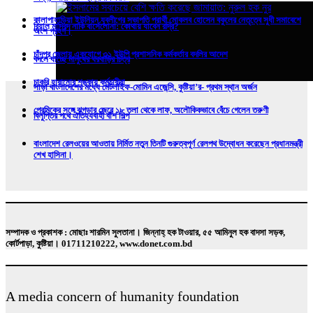
কালাপাহাড়িয়া ইউনিয়ন যুবলীগের সভাপতি প্রার্থী মোকলব হোসেন বকুলের নেতৃত্বে সুধী সমাবেশে
রিয়াল মাদ্রিদ নাকি বার্সেলোনা: কোথায় যাবেন রদ্রি?
অংশ গ্রহণ।
চাঁদপুর জেলায় একযোগে ৩১ ইউপি প্রশাসনিক কর্মকর্তার বদলির আদেশ
বদলে যাচ্ছে মানুষের ঘরবাড়ির চিত্র
চাকরি হারানোর শঙ্কায় কর্মচারীরা
সাড়া বাংলাদেশের মধ্যে মেটলাইফ-মোমিন এজেন্সি, কুষ্টিয়া’র- প্রথম স্থান অর্জন
প্রেমিকের সঙ্গে ঝগড়ার জেরে ১৮ তলা থেকে লাফ, অলৌকিকভাবে বেঁচে গেলেন তরুণী
বিলুপ্তির পথে ঐতিহ্যবাহী বাঁশ শিল্প
বাংলাদেশ রেলওয়ের আওতায় নির্মিত নতুন তিনটি গুরুত্বপূর্ণ রেলপথ উদ্বোধন করেছেন প্রধানমন্ত্রী
ইসলামের সবচেয়ে বেশি ক্ষতি করেছে জামায়াত: নুরুল হক নুর
শেখ হাসিনা।
সম্পাদক ও প্রকাশক : মোছাঃ শারমিন সুলতানা। জিন্নাহ্ হক টাওয়ার, ৫৫ আমিনুল হক বাদসা সড়ক,
কোর্টপাড়া, কুষ্টিয়া। 01711210222, www.donet.com.bd
A media concern of humanity foundation