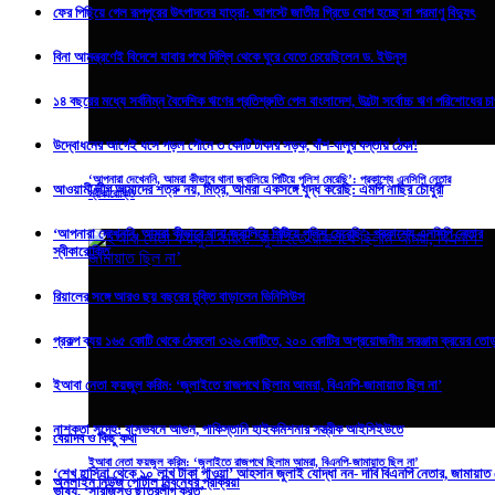
ফের পিছিয়ে গেল রূপপুরের উৎপাদনের যাত্রা: আগস্টে জাতীয় গ্রিডে যোগ হচ্ছে না পরমাণু বিদ্যুৎ
বিনা আমন্ত্রণেই বিদেশে যাবার পথে দিল্লি থেকে ঘুরে যেতে চেয়েছিলেন ড. ইউনূস
১৪ বছরের মধ্যে সর্বনিম্ন বৈদেশিক ঋণের প্রতিশ্রুতি পেল বাংলাদেশ, উল্টো সর্বোচ্চ ঋণ পরিশোধের চ
উদ্বোধনের আগেই ধসে পড়ল পৌনে ৩ কোটি টাকার সড়ক, বাঁশ-বালুর বস্তায় ঠেকা!
‘আপনারা দেখেননি, আমরা কীভাবে থানা জ্বালিয়ে পিটিয়ে পুলিশ মেরেছি’: প্রকাশ্যে এনসিপি নেতার
আওয়ামী লীগ আমাদের শত্রু নয়, মিত্র, আমরা একসঙ্গে যুদ্ধ করেছি: এমপি নাছির চৌধুরী
স্বীকারোক্তি
‘আপনারা দেখেননি, আমরা কীভাবে থানা জ্বালিয়ে পিটিয়ে পুলিশ মেরেছি’: প্রকাশ্যে এনসিপি নেতার
স্বীকারোক্তি
রিয়ালের সঙ্গে আরও ছয় বছরের চুক্তি বাড়ালেন ভিনিসিউস
প্রকল্প ব্যয় ১৬৫ কোটি থেকে ঠেকলো ৩২৬ কোটিতে, ২০০ কোটির অপ্রয়োজনীয় সরঞ্জাম ক্রয়ের ত
ইআবা নেতা ফয়জুল করিম: ‘জুলাইতে রাজপথে ছিলাম আমরা, বিএনপি-জামায়াত ছিল না’
নাশকতা সন্দেহ: বাসভবনে আগুন, পাকিস্তানি হাইকমিশনার সস্ত্রীক আইসিইউতে
বেয়াদব ও কিছু কথা
ইআবা নেতা ফয়জুল করিম: ‘জুলাইতে রাজপথে ছিলাম আমরা, বিএনপি-জামায়াত ছিল না’
‘শেখ হাসিনা থেকে ১০ লাখ টাকা পাওয়া’ আহসান জুলাই যোদ্ধা নন- দাবি বিএনপি নেতার, জামায়াত
অনলাইন নিউজ পোর্টাল নিবন্ধের প্রক্রিয়া
ভাষ্য, ‘সারজিসও ছাত্রলীগ করত’