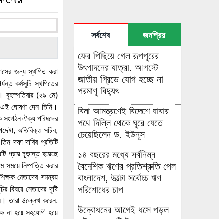
সর্বশেষ
জনপ্রিয়
ফের পিছিয়ে গেল রূপপুরের
উৎপাদনের যাত্রা: আগস্টে
 মাসের জন্য স্থগিত করা
জাতীয় গ্রিডে যোগ হচ্ছে না
যন্ত কর্মসূচি স্থগিতের
পরমাণু বিদ্যুৎ
দ। বৃহস্পতিবার (২৯ মে)
েষে এই ঘোষণা দেন তিনি।
বিনা আমন্ত্রণেই বিদেশে যাবার
ক্ষক সংগঠন ঐক্য পরিষদের
পথে দিল্লি থেকে ঘুরে যেতে
উপদেষ্টা, অতিরিক্ত সচিব,
চেয়েছিলেন ড. ইউনূস
তিন দফা দাবির প্রতিটি
১৪ বছরের মধ্যে সর্বনিম্ন
ি প্রায় চূড়ান্ত হয়েছে
বৈদেশিক ঋণের প্রতিশ্রুতি পেল
ম সময়ে নিষ্পত্তি করার
বাংলাদেশ, উল্টো সর্বোচ্চ ঋণ
 শিক্ষক নেতাদের সমন্বয়
পরিশোধের চাপ
ির বিষয়ে নেতাদের দৃষ্টি
ান। তারা উল্লেখ করেন,
উদ্বোধনের আগেই ধসে পড়ল
ক্ষ না হয়ে সহযোগী হয়ে