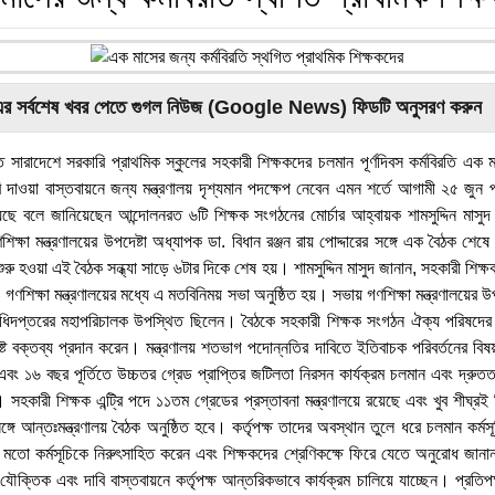
এর সর্বশেষ খবর পেতে গুগল নিউজ (Google News) ফিডটি অনুসরণ করুন
ে সারাদেশে সরকারি প্রাথমিক স্কুলের সহকারী শিক্ষকদের চলমান পূর্ণদিবস কর্মবিরতি এক
 দাওয়া বাস্তবায়নে জন্য মন্ত্রণালয় দৃশ্যমান পদক্ষেপ নেবেন এমন শর্তে আগামী ২৫ জুন পর্
য়েছে বলে জানিয়েছেন আন্দোলনরত ৬টি শিক্ষক সংগঠনের মোর্চার আহ্বায়ক শামসুদ্দিন মাসু
িক্ষা মন্ত্রণালয়ের উপদেষ্টা অধ্যাপক ডা. বিধান রঞ্জন রায় পোদ্দারের সঙ্গে এক বৈঠক শ
শুরু হওয়া এই বৈঠক সন্ধ্যা সাড়ে ৬টার দিকে শেষ হয়। শামসুদ্দিন মাসুদ জানান, সহকারী শি
ণশিক্ষা মন্ত্রণালয়ের মধ্যে এ মতবিনিময় সভা অনুষ্ঠিত হয়। সভায় গণশিক্ষা মন্ত্রণালয়ের 
অধিদপ্তরের মহাপরিচালক উপস্থিত ছিলেন। বৈঠকে সহকারী শিক্ষক সংগঠন ঐক্য পরিষদের 
্পষ্ট বক্তব্য প্রদান করেন। মন্ত্রণালয় শতভাগ পদোন্নতির দাবিতে ইতিবাচক পরিবর্তনের বিষয়ট
ং ১৬ বছর পূর্তিতে উচ্চতর গ্রেড প্রাপ্তির জটিলতা নিরসন কার্যক্রম চলমান এবং দ্রুতত
সহকারী শিক্ষক এন্ট্রি পদে ১১তম গ্রেডের প্রস্তাবনা মন্ত্রণালয়ে রয়েছে এবং খুব শীঘ্রই
সঙ্গে আন্তঃমন্ত্রণালয় বৈঠক অনুষ্ঠিত হবে। কর্তৃপক্ষ তাদের অবস্থান তুলে ধরে চলমান কর্মসূচ
র মতো কর্মসূচিকে নিরুৎসাহিত করেন এবং শিক্ষকদের শ্রেণিকক্ষে ফিরে যেতে অনুরোধ জান
 যৌক্তিক এবং দাবি বাস্তবায়নে কর্তৃপক্ষ আন্তরিকভাবে কার্যক্রম চালিয়ে যাচ্ছেন। প্রতিপ