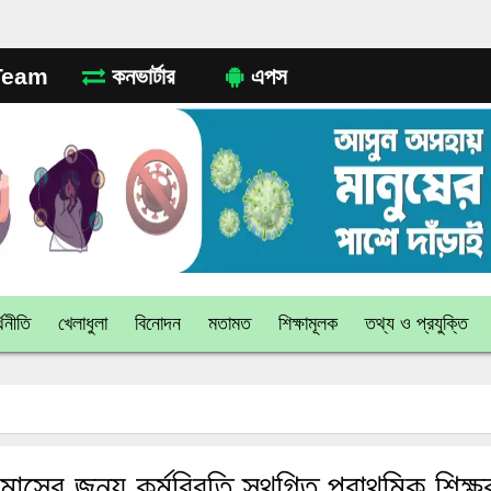
eam
কনভার্টার
এপস
থনীতি
খেলাধুলা
বিনোদন
মতামত
শিক্ষামূলক
তথ্য ও প্রযুক্তি
াসের জন্য কর্মবিরতি স্থগিত প্রাথমিক শিক্