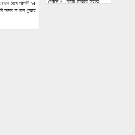
পৌনে ৩ কোটি টাকার সড়ক,
গী মনোভাব রেখে আগামী ২৫
বাঁশ-বালুর বস্তায় ঠেকা!
ি আদায় না হলে পুনরায়
আওয়ামী লীগ আমাদের শত্রু
নয়, মিত্র, আমরা একসঙ্গে যুদ্ধ
করেছি: এমপি নাছির চৌধুরী
‘আপনারা দেখেননি, আমরা
কীভাবে থানা জ্বালিয়ে পিটিয়ে
পুলিশ মেরেছি’: প্রকাশ্যে
এনসিপি নেতার স্বীকারোক্তি
রিয়ালের সঙ্গে আরও ছয় বছরের
চুক্তি বাড়ালেন ভিনিসিউস
প্রকল্প ব্যয় ১৬৫ কোটি থেকে
ঠেকলো ৩২৬ কোটিতে, ২০০
কোটির অপ্রয়োজনীয় সরঞ্জাম
ক্রয়ের তোড়জোড়