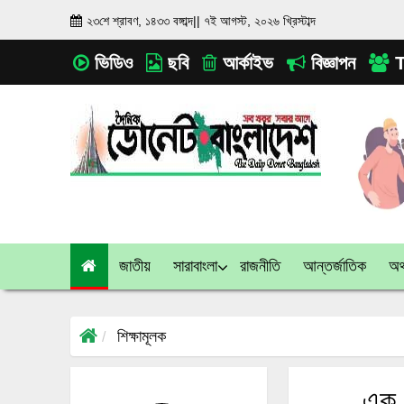
২৩শে শ্রাবণ, ১৪৩৩ বঙ্গাব্দ
||
৭ই আগস্ট, ২০২৬ খ্রিস্টাব্দ
ভিডিও
ছবি
আর্কাইভ
বিজ্ঞাপন
T
জাতীয়
সারাবাংলা
রাজনীতি
আন্তর্জাতিক
অর্
শিক্ষামূলক
এক ম