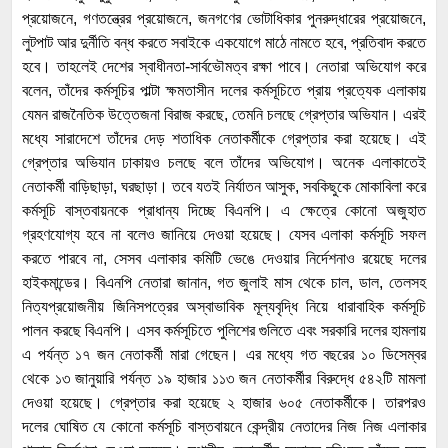
প্রয়োজনে, গণতন্ত্রের প্রয়োজনে, জনগণের ভোটাধিকার পুনরুদ্ধারের প্রয়োজনে,
লুটপাট আর দুর্নীতি বন্ধ করতে সবাইকে একযোগে মাঠে নামতে হবে, প্রতিবাদ করতে
হবে। তাহলেই দেশের স্বাধীনতা-সার্বভৌমত্ব রক্ষা পাবে। নেতারা অভিযোগ করে
বলেন, তাঁদের কর্মসূচির পাল্টা ক্ষমতাসীন দলের কর্মসূচিতে প্রায় প্রত্যেক এলাকায়
যেমন রাজনৈতিক উত্তেজনা বিরাজ করছে, তেমনি চলছে গ্রেপ্তার অভিযান। এরই
মধ্যে সারাদেশে তাঁদের দেড় শতাধিক নেতাকর্মীকে গ্রেপ্তার করা হয়েছে। এই
গ্রেপ্তার অভিযান ঢাকায়ও চলছে বলে তাঁদের অভিযোগ। অনেক এলাকাতেই
নেতাকর্মী বাড়িছাড়া, ঘরছাড়া। তবে যতই নির্যাতন আসুক, সবকিছুকে মোকাবিলা করে
কর্মসূচি বাস্তবায়নকে প্রাধান্য দিচ্ছে বিএনপি। এ ক্ষেত্রে কোনো অজুহাত
গ্রহণযোগ্য হবে না বলেও জানিয়ে দেওয়া হয়েছে। যেসব এলাকা কর্মসূচি সফল
করতে পারবে না, সেসব এলাকার কমিটি ভেঙে দেওয়ার নির্দেশনাও রয়েছে দলের
হাইকমান্ডের। বিএনপি নেতারা জানান, গত জুলাই মাস থেকে চাল, ডাল, তেলসহ
নিত্যপ্রয়োজনীয় জিনিসপত্রের অস্বাভাবিক মূল্যবৃদ্ধি নিয়ে ধারাবাহিক কর্মসূচি
পালন করছে বিএনপি। এসব কর্মসূচিতে পুলিশের গুলিতে এবং সরকারি দলের হামলায়
এ পর্যন্ত ১৭ জন নেতাকর্মী মারা গেছেন। এর মধ্যে গত বছরের ১০ ডিসেম্বর
থেকে ১৩ জানুয়ারি পর্যন্ত ১৯ হাজার ১১৩ জন নেতাকর্মীর বিরুদ্ধে ৫৪২টি মামলা
দেওয়া হয়েছে। গ্রেপ্তার করা হয়েছে ২ হাজার ৬০৫ নেতাকর্মীকে। তারপরও
দলের ঘোষিত যে কোনো কর্মসূচি বাস্তবায়নে কেন্দ্রীয় নেতাদের নিজ নিজ এলাকার