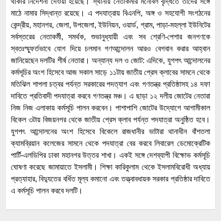
থাকার নির্দেশনা দেওয়া হয়েছে। স্থানীয় নেতাকর্মীর মনোবল বৃদ্ধিতে তাঁদের সঙ্গে
মাঠে নামার সিদ্ধান্ত রয়েছে। এ পদযাত্রায় বিএনপি, অঙ্গ ও সহযোগী সংগঠনের
কেন্দ্রীয়, মহানগর, জেলা, উপজেলা, ইউনিয়ন, ওয়ার্ড, গ্রাম, পাড়া-মহল্লা ইউনিটের
সর্বস্তরের নেতাকর্মী, সমর্থক, শুভানুধ্যায়ী এবং সব শ্রেণি-পেশার জনগণকে
স্বতঃস্ম্ফূর্তভাবে যোগ দিয়ে চলমান গণআন্দোলন আরও বেগবান করার আহ্বান
জানিয়েছেন দলটির শীর্ষ নেতারা। অন্যান্য দল ও জোট: এদিকে, যুগপৎ আন্দোলনের
কর্মসূচির অংশ হিসেবে আজ সকাল সাড়ে ১১টায় জাতীয় প্রেস ক্লাবের সামনে থেকে
মতিঝিল শাপলা চত্বর পর্যন্ত সরকারের পদত্যাগ এবং গণতন্ত্র প্রতিষ্ঠাসহ ১৪ দফা
দাবিতে প্রতিবাদী পদযাত্রা করবে গণতন্ত্র মঞ্চ। এ ছাড়া ১২ দলীয় জোটের নেতারা
নিজ নিজ এলাকায় কর্মসূচি পালন করবেন। পাশাপাশি জোটের উদ্যোগে আগামীকাল
বিকেল ৩টায় বিজয়নগর থেকে জাতীয় প্রেস ক্লাব পর্যন্ত পদযাত্রা অনুষ্ঠিত হবে।
যুগপৎ আন্দোলনের অংশ হিসেবে বিকেলে রাজধানীর ভাটারা থানাধীন বাঁশতলা
ক্যামব্রিয়ান কলেজের সামনে থেকে পদযাত্রা বের করবে লিবারেল ডেমোক্রেটিক
পার্টি-এলডিপির ঢাকা মহানগর উত্তর শাখা। একই সঙ্গে দেশব্যাপী বিক্ষোভ কর্মসূচি
ঘোষণা করেছে জামায়াতে ইসলামী। শিক্ষা কারিকুলাম থেকে ইসলামবিরোধী অধ্যায়
প্রত্যাহার, বিদ্যুতের বর্ধিত মূল্য কমানো এবং তত্ত্বাবধায়ক সরকার প্রতিষ্ঠার দাবিতে
এ কর্মসূচি পালন করবে দলটি।