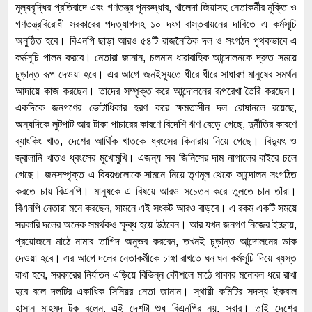
মূল্যবৃদ্ধির প্রতিবাদে এবং গণতন্ত্র পুনরুদ্ধার, খালেদা জিয়াসহ নেতাকর্মীর মুক্তি ও
গণতন্ত্রবিরোধী সরকারের পদত্যাগসহ ১০ দফা বাস্তবায়নের দাবিতে এ কর্মসূচি
অনুষ্ঠিত হবে। বিএনপি ছাড়া আরও ৫৪টি রাজনৈতিক দল ও সংগঠন পৃথকভাবে এ
কর্মসূচি পালন করবে। নেতারা জানান, চলমান ধারাবাহিক আন্দোলনকে দ্রুত সময়ে
চূড়ান্ত রূপ দেওয়া হবে। এর আগে জনইস্যুতে ধীরে ধীরে সাধারণ মানুষের সমর্থন
আদায়ে কাজ করছেন। তাদের সম্পৃক্ত করে আন্দোলনের রূপরেখা তৈরি করছেন।
একদিকে জনগণের ভোটাধিকার হরণ করে ক্ষমতাসীন দল রোষানলে রয়েছে,
অন্যদিকে লুটপাট আর টাকা পাচারের কারণে বিদেশি ঋণ বেড়ে গেছে, দুর্নীতির কারণে
ব্যাংকিং খাত, দেশের আর্থিক খাতকে ধ্বংসের কিনারায় নিয়ে গেছে। বিদ্যুৎ ও
জ্বালানি খাতও ধ্বংসের মুখোমুখি। এজন্য সব জিনিসের দাম নাগালের বাইরে চলে
গেছে। জনসম্পৃক্ত এ বিষয়গুলোকে সামনে নিয়ে তৃণমূল থেকে আন্দোলন সংগঠিত
করতে চায় বিএনপি। মানুষকে এ বিষয়ে আরও সচেতন করে তুলতে চান তাঁরা।
বিএনপি নেতারা মনে করছেন, সামনে এই সংকট আরও বাড়বে। এ রকম একটি সময়ে
সরকারি দলের অনেক সমর্থকও ক্ষুব্ধ হয়ে উঠবেন। আর যখন জনগণ নিজের ইচ্ছায়,
প্রয়োজনে মাঠে নামার তাগিদ অনুভব করবেন, তখনই চূড়ান্ত আন্দোলনের ডাক
দেওয়া হবে। এর আগে দলের নেতাকর্মীকে চাঙ্গা রাখতে ঘন ঘন কর্মসূচি দিয়ে ব্যস্ত
রাখা হবে, সরকারের নির্যাতন এড়িয়ে বিভিন্ন কৌশলে মাঠে থাকার মনোবল ধরে রাখা
হবে বলে দলটির একাধিক সিনিয়র নেতা জানান। স্থায়ী কমিটির সদস্য ইকবাল
হাসান মাহমুদ টুকু বলেন, এই দেশটা শুধু বিএনপির নয়, সবার। তাই দেশের