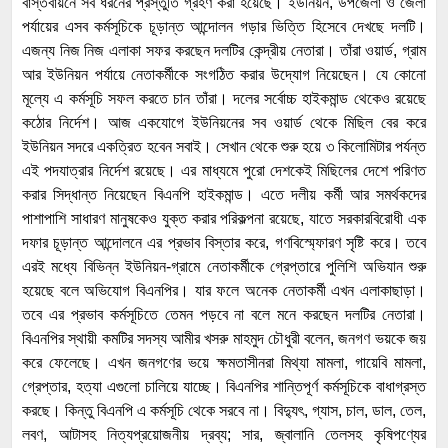
বাস্তবায়নে সব ধরনের প্রস্তুতি গ্রহণ করা হয়েছে। ইউনিয়ন, উপজেলা ও জেলা
পর্যায়ের এসব কর্মসূচিকে চূড়ান্ত আন্দোলন গড়ার ভিত্তি হিসেবে দেখছে দলটি।
এজন্য নিজ নিজ এলাকা সফর করছেন দলটির কেন্দ্রীয় নেতারা। তাঁরা ওয়ার্ড, গ্রাম
আর ইউনিয়ন পর্যায়ে নেতাকর্মীকে সংগঠিত করার উদ্যোগ নিয়েছেন। যে কোনো
মূল্যে এ কর্মসূচি সফল করতে চান তাঁরা। দলের সর্বোচ্চ হাইকমান্ড থেকেও রয়েছে
কঠোর নির্দেশ। আজ একযোগে ইউনিয়নের সব ওয়ার্ড থেকে মিছিল বের করে
ইউনিয়ন সদরে একত্রিত হবেন সবাই। সেখান থেকে শুরু হয়ে ৩ কিলোমিটার পর্যন্ত
এই পদযাত্রার নির্দেশ রয়েছে। এর মাধ্যমে পুরো দেশকেই মিছিলের দেশে পরিণত
করার সিদ্ধান্ত নিয়েছেন বিএনপি হাইকমান্ড। এতে দলীয় কর্মী আর সমর্থকদের
পাশাপাশি সাধারণ মানুষকেও যুক্ত করার পরিকল্পনা রয়েছে, যাতে সরকারবিরোধী এক
দফার চূড়ান্ত আন্দোলনে এর প্রভাব বিস্তার করে, গণবিস্ম্ফোরণ সৃষ্টি করে। তবে
এরই মধ্যে বিভিন্ন ইউনিয়ন-গ্রামে নেতাকর্মীকে গ্রেপ্তারে পুলিশি অভিযান শুরু
হয়েছে বলে অভিযোগ বিএনপির। যার ফলে অনেক নেতাকর্মী এখন এলাকাছাড়া।
তবে এর প্রভাব কর্মসূচিতে তেমন পড়বে না বলে মনে করছেন দলটির নেতারা।
বিএনপির স্থায়ী কমটির সদস্য আমীর খসরু মাহমুদ চৌধুরী বলেন, জনগণ ভয়কে জয়
করে ফেলেছে। এখন জনগণের ভয়ে ক্ষমতাসীনরা মিথ্যা মামলা, গায়েবি মামলা,
গ্রেপ্তার, হত্যা এগুলো চালিয়ে যাচ্ছে। বিএনপির শান্তিপূর্ণ কর্মসূচিকে বাধাগ্রস্ত
করছে। কিন্তু বিএনপি এ কর্মসূচি থেকে সরবে না। বিদ্যুৎ, গ্যাস, চাল, ডাল, তেল,
লবণ, আটাসহ নিত্যপ্রয়োজনীয় দ্রব্য; সার, জ্বালানি তেলসহ কৃষিপণ্যের