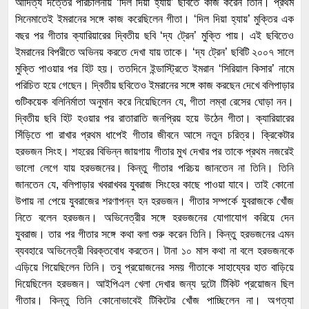
আদিত্য দত্তের পরিচালনায় ‘দিল দিয়া হ্যায়’ ছবিতে কাজ করেন তিনি। প্রথম
সিনেমাতেই ইমরানের সঙ্গে কাজ করেছিলেন গীতা। ‘দিল দিয়া হ্যায়’ মুক্তির এক
বছর পর গীতার ক্যারিয়ারের দ্বিতীয় ছবি ‘দ্য ট্রেন’ মুক্তি পায়। এই ছবিতেও
ইমরানের বিপরীতে অভিনয় করতে দেখা যায় তাকে। ‘দ্য ট্রেন’ ছবিটি ২০০৭ সালে
মুক্তি পাওয়ার পর হিট হয়। ততদিনে ইন্ডাস্ট্রিতে ইমরান ‘সিরিয়াল কিসার’ নামে
পরিচিত হয়ে গেছেন। দ্বিতীয় ছবিতেও ইমরানের সঙ্গে কাজ করছেন দেখে বলিপাড়ার
গুটিকয়েক বলিনির্মাতা অনুমান করে নিয়েছিলেন যে, গীতা লম্বা রেসের ঘোড়া নন।
দ্বিতীয় ছবি হিট হওয়ার পর রাতারাতি জনপ্রিয় হয়ে উঠেন গীতা। ক্যারিয়ারের
সিঁড়িতে পা রাখার প্রথম ধাপেই গীতার জীবনে আসে নতুন চরিত্র। ক্রিকেটার
হরভজন সিংহ। শহরের বিভিন্ন জায়গায় গীতার মুখ দেখার পর তাকে প্রথম নজরেই
ভালো লেগে যায় হরভজনের। কিন্তু গীতার পরিচয় জানতেন না তিনি। তিনি
জানতেন যে, বলিপাড়ার খবরাখবর যুবরাজ সিংহের কাছে পাওয়া যাবে। তাই কোনো
উপায় না পেয়ে যুবরাজের শরণাপন্ন হন হরভজন। গীতার সম্পর্কে যুবরাজকে খোঁজ
নিতে বলেন হরভজন। অভিনেত্রীর সঙ্গে হরভজনের যোগাযোগ করিয়ে দেন
যুবরাজ। তার পর গীতার সঙ্গে কথা বলা শুরু করেন তিনি। কিন্তু হরভজনের এমন
ব্যবহারে অভিনেত্রী বিরক্তবোধ করতেন। টানা ১০ মাস কথা না বলে হরভজনকে
এড়িয়ে গিয়েছিলেন তিনি। তবু প্রয়োজনের সময় গীতাকে সাহায্যের হাত বাড়িয়ে
দিয়েছিলেন হরভজন। আইপিএল খেলা দেখার জন্য দুটো টিকিট প্রয়োজন ছিল
গীতার। কিন্তু তিনি কোনোভাবেই টিকিটের খোঁজ পাচ্ছিলেন না। অগত্যা