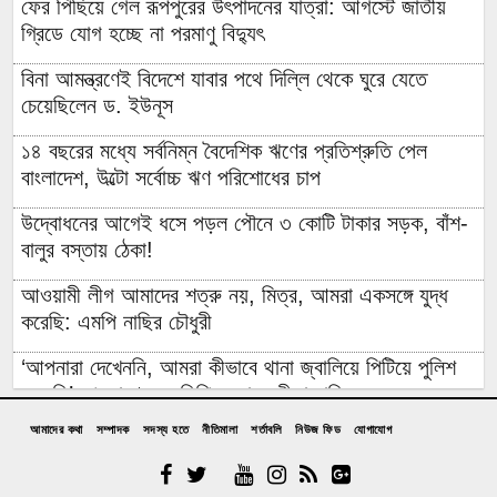
ফের পিছিয়ে গেল রূপপুরের উৎপাদনের যাত্রা: আগস্টে জাতীয়
গ্রিডে যোগ হচ্ছে না পরমাণু বিদ্যুৎ
বিনা আমন্ত্রণেই বিদেশে যাবার পথে দিল্লি থেকে ঘুরে যেতে
চেয়েছিলেন ড. ইউনূস
১৪ বছরের মধ্যে সর্বনিম্ন বৈদেশিক ঋণের প্রতিশ্রুতি পেল
বাংলাদেশ, উল্টো সর্বোচ্চ ঋণ পরিশোধের চাপ
উদ্বোধনের আগেই ধসে পড়ল পৌনে ৩ কোটি টাকার সড়ক, বাঁশ-
বালুর বস্তায় ঠেকা!
আওয়ামী লীগ আমাদের শত্রু নয়, মিত্র, আমরা একসঙ্গে যুদ্ধ
করেছি: এমপি নাছির চৌধুরী
‘আপনারা দেখেননি, আমরা কীভাবে থানা জ্বালিয়ে পিটিয়ে পুলিশ
মেরেছি’: প্রকাশ্যে এনসিপি নেতার স্বীকারোক্তি
আমাদের কথা
সম্পাদক
সদস্য হতে
নীতিমালা
শর্তাবলি
নিউজ ফিড
যোগাযোগ
রিয়ালের সঙ্গে আরও ছয় বছরের চুক্তি বাড়ালেন ভিনিসিউস
প্রকল্প ব্যয় ১৬৫ কোটি থেকে ঠেকলো ৩২৬ কোটিতে, ২০০