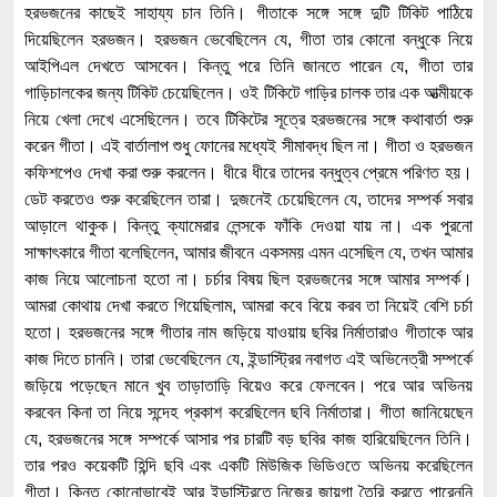
হরভজনের কাছেই সাহায্য চান তিনি। গীতাকে সঙ্গে সঙ্গে দুটি টিকিট পাঠিয়ে
দিয়েছিলেন হরভজন। হরভজন ভেবেছিলেন যে, গীতা তার কোনো বন্ধুকে নিয়ে
আইপিএল দেখতে আসবেন। কিন্তু পরে তিনি জানতে পারেন যে, গীতা তার
গাড়িচালকের জন্য টিকিট চেয়েছিলেন। ওই টিকিটে গাড়ির চালক তার এক আত্মীয়কে
নিয়ে খেলা দেখে এসেছিলেন। তবে টিকিটের সূত্রে হরভজনের সঙ্গে কথাবার্তা শুরু
করেন গীতা। এই বার্তালাপ শুধু ফোনের মধ্যেই সীমাবদ্ধ ছিল না। গীতা ও হরভজন
কফিশপেও দেখা করা শুরু করলেন। ধীরে ধীরে তাদের বন্ধুত্ব প্রেমে পরিণত হয়।
ডেট করতেও শুরু করেছিলেন তারা। দুজনেই চেয়েছিলেন যে, তাদের সম্পর্ক সবার
আড়ালে থাকুক। কিন্তু ক্যামেরার লেন্সকে ফাঁকি দেওয়া যায় না। এক পুরনো
সাক্ষাৎকারে গীতা বলেছিলেন, আমার জীবনে একসময় এমন এসেছিল যে, তখন আমার
কাজ নিয়ে আলোচনা হতো না। চর্চার বিষয় ছিল হরভজনের সঙ্গে আমার সম্পর্ক।
আমরা কোথায় দেখা করতে গিয়েছিলাম, আমরা কবে বিয়ে করব তা নিয়েই বেশি চর্চা
হতো। হরভজনের সঙ্গে গীতার নাম জড়িয়ে যাওয়ায় ছবির নির্মাতারাও গীতাকে আর
কাজ দিতে চাননি। তারা ভেবেছিলেন যে, ইন্ডাস্ট্রির নবাগত এই অভিনেত্রী সম্পর্কে
জড়িয়ে পড়েছেন মানে খুব তাড়াতাড়ি বিয়েও করে ফেলবেন। পরে আর অভিনয়
করবেন কিনা তা নিয়ে সন্দেহ প্রকাশ করেছিলেন ছবি নির্মাতারা। গীতা জানিয়েছেন
যে, হরভজনের সঙ্গে সম্পর্কে আসার পর চারটি বড় ছবির কাজ হারিয়েছিলেন তিনি।
তার পরও কয়েকটি হিন্দি ছবি এবং একটি মিউজিক ভিডিওতে অভিনয় করেছিলেন
গীতা। কিন্তু কোনোভাবেই আর ইন্ডাস্ট্রিতে নিজের জায়গা তৈরি করতে পারেননি