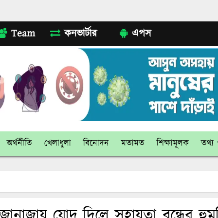
Team
কনভার্টার
এপস
অর্থনীতি
খেলাধুলা
বিনোদন
মতামত
শিক্ষামূলক
তথ্য ও
জানাজায় যোদ দিলে সহায়তা বন্ধের হুমক