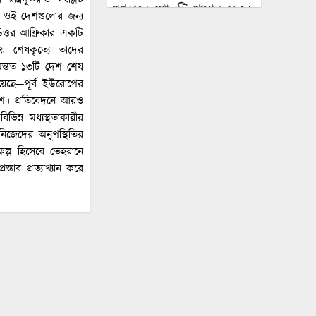
গণহারে পোলট্রি খামার ডেকে
লে ওই দেশগুলোর জন্য
আনছে যে বিপদ!
 উত্তর আফ্রিকার একটি
কায় শেষকৃত্যে তাদের
ক্রিকেট তারকার সঙ্গে
খে অন্তত ১৩টি দেশ শেষ
অভিনেত্রীর প্রেমের গুঞ্জন
রয়েছে—পূর্ব ইউরোপের
চটপটি খাওয়ানোর কথা বলে
দেশ। প্রতিবেদনে আরও
ব্রিজের নিচে নিয়ে ছাত্রকে
ভিন্ন মধ্যস্থতাকারীর
ধর্ষণ, মাদ্রাসার হাফেজকে
নিজেদের অনুপস্থিতির
গণপিটুনি
কল্প হিসেবে তেহরানে
্তাব প্রত্যাখ্যান করে
যুবলীগ নেতার বাড়িতে
হামলা-লুটপাটে গিয়ে জনতার
প্রতিরোধে হাত খোয়ানো
বিএনপি নেতা কীভাবে
‘জুলাই যোদ্ধা’?
রাশেদ: জুলাইর সঙ্গে প্রথম
বেইমানি করেন জামায়াত
আমির, ক্ষমতায় যেতে