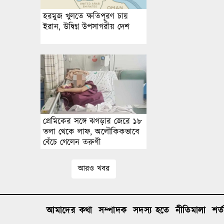
হরমুজ খুলতে ক্ষতিপূরণ চায়
ইরান, উদ্বিগ্ন উপসাগরীয় দেশ
প্রেমিকের সঙ্গে ঝগড়ার জেরে ১৮
তলা থেকে লাফ, অলৌকিকভাবে
বেঁচে গেলেন তরুণী
আরও খবর
আমাদের কথা
সম্পাদক
সদস্য হতে
নীতিমালা
শর্