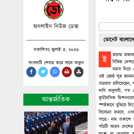
অনলাইন নিউজ ডেক্স
ডোনেট বাংলাদে
প্রকাশিতঃ জুলাই ৫, ২০২৬
রানের রাজধা
ই
বিভিন্ন দেশক
সংবাদটি শেয়ার করে সাথে থাকুন
বরাত দিয়ে 
ওই জ্যেষ্ঠ সূত্র জানা
প্রচারণা চালিয়েছেন,
দাবি অনুযায়ী, গত ২৬শ
আন্তর্জাতিক
কূটনৈতিক মিশনগুলো
স্পষ্টভাবে বুঝিয়ে দ
বিবেচনা করবে, এবং এই
পারে। নাম প্রকাশে
পাঁচটি আরব দেশের প
অংশ না নেওয়ার জন্য