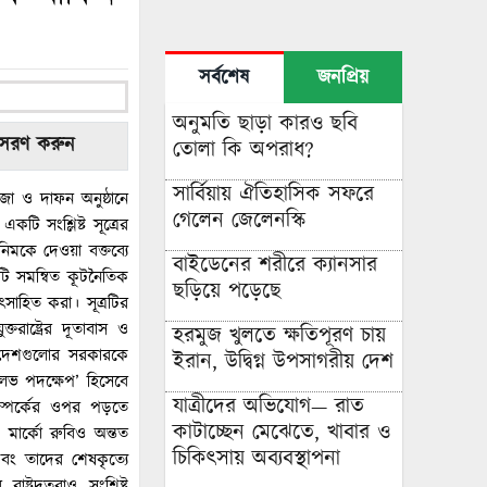
সর্বশেষ
জনপ্রিয়
অনুমতি ছাড়া কারও ছবি
ুসরণ করুন
তোলা কি অপরাধ?
সার্বিয়ায় ঐতিহাসিক সফরে
াজা ও দাফন অনুষ্ঠানে
গেলেন জেলেনস্কি
কটি সংশ্লিষ্ট সূত্রের
িমকে দেওয়া বক্তব্যে
বাইডেনের শরীরে ক্যানসার
 একটি সমন্বিত কূটনৈতিক
ছড়িয়ে পড়েছে
ুৎসাহিত করা। সূত্রটির
ক্তরাষ্ট্রের দূতাবাস ও
হরমুজ খুলতে ক্ষতিপূরণ চায়
ট দেশগুলোর সরকারকে
ইরান, উদ্বিগ্ন উপসাগরীয় দেশ
ুসুলভ পদক্ষেপ’ হিসেবে
যাত্রীদের অভিযোগ— রাত
় সম্পর্কের ওপর পড়তে
কাটাচ্ছেন মেঝেতে, খাবার ও
মার্কো রুবিও অন্তত
চিকিৎসায় অব্যবস্থাপনা
এবং তাদের শেষকৃত্যে
্ট্রদূতরাও সংশ্লিষ্ট