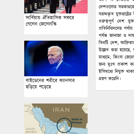
দেশগুলোর সরকারকে স
বরাদ্দকৃত যুক্তরাষ্
সার্বিয়ায় ঐতিহাসিক সফরে
গুরুত্বপূর্ণ দেশ যু
গেলেন জেলেনস্কি
প্রতিনিধিদলের পর্যায
পর্যন্ত জানাজা ও দা
তিনটি দেশ, আফ্রিকা
উল্লেখ করা হয়েছে, 
মাধ্যমে, কিংবা জেন
জন্য দুঃখ প্রকাশ ক
ইতিমধ্যে নিযুক্ত থাক
গ্রহণ করেনি।
বাইডেনের শরীরে ক্যানসার
ছড়িয়ে পড়েছে