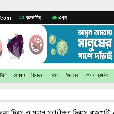
eam
কনভার্টার
এপস
থনীতি
খেলাধুলা
বিনোদন
মতামত
শিক্ষামূলক
তথ্য ও প্রযুক্তি
্যা দিবস ও মহান স্বাধীনতা দিবসে রাজশাহী