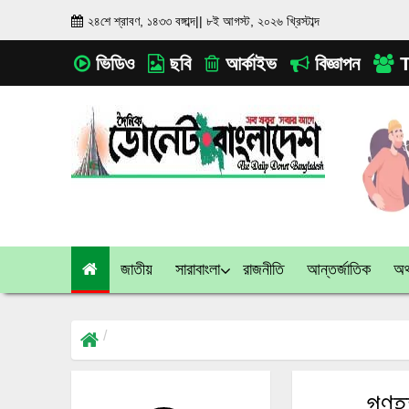
২৪শে শ্রাবণ, ১৪৩৩ বঙ্গাব্দ
||
৮ই আগস্ট, ২০২৬ খ্রিস্টাব্দ
ভিডিও
ছবি
আর্কাইভ
বিজ্ঞাপন
T
জাতীয়
সারাবাংলা
রাজনীতি
আন্তর্জাতিক
অর্
গণহত