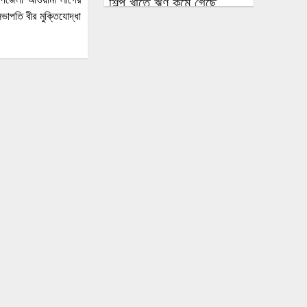
শিল্প খাতে ঋণ কমে গেছে,
ভাপতি বীর মুক্তিযোদ্ধা
হুমকিতে কর্মসংস্থান ও প্রবৃদ্ধি
এলএনজি ক্রয়ের অনুমোদন
মিলল ছুটির দিনে বসানো ক্রয়
কমিটির বৈঠকে
পাঁচটি দেশের ওপর রেমিট্যান্সের
৬২ শতাংশ নির্ভরতা, বাড়ছে
কৌশলগত ঝুঁকির শঙ্কা
কওমি মাদ্রাসার শিক্ষার্থী বলৎকার
ফের পিছিয়ে গেল রূপপুরের
উৎপাদনের যাত্রা: আগস্টে
জাতীয় গ্রিডে যোগ হচ্ছে না
পরমাণু বিদ্যুৎ
বিনা আমন্ত্রণেই বিদেশে যাবার
পথে দিল্লি থেকে ঘুরে যেতে