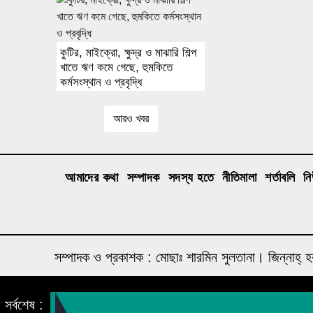
কুটির, মাইক্রো, ক্ষুদ্র ও মাঝারি শিল্প
খাতে ঋণ কমে গেছে, হুমকিতে
কর্মসংস্থান ও প্রবৃদ্ধি
আরও খবর
আমাদের কথা
সম্পাদক
সদস্য হতে
নীতিমালা
শর্তাবলি
ন
সম্পাদক ও প্রকাশক : মোছাঃ শারমিন সুলতানা। জিন্ন
A media concern of humanity foundation
সর্বশেষ :