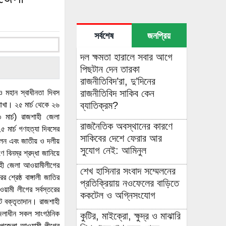
সর্বশেষ
জনপ্রিয়
দল ক্ষমতা হারালে সবার আগে
পিছটান দেন তারকা
রাজনীতিবিদ’রা, দু’দিনের
রাজনীতিবিদ সাকিব কেন
ও মহান স্বাধীনতা দিবস
ব্যাতিক্রম?
শাখা। ২৫ মার্চ থেকে ২৬
 মার্চ) রাজশাহী জেলা
রাজনৈতিক অবস্থানের কারণে
 মার্চ গণহত্যা দিবসের
সাকিবের দেশে ফেরার আর
তোলন এবং জাতীয় ও দলীয়
সুযোগ নেই: আমিনুল
 বিনম্র শ্রদ্ধা জানিয়ে
শাহী জেলা আওয়ামীলীগের
শেখ হাসিনার সংবাদ সম্মেলনের
্রেষ্ঠ বাঙ্গালী জাতির
প্রতিক্রিয়ায় নওফেলের বাড়িতে
য়ামী লীগের সর্বস্তরের
ককটেল ও অগ্নিসংযোগ
িকট বক্তৃতাদান। রাজশাহী
জেলাধীন সকল সাংগঠনিক
কুটির, মাইক্রো, ক্ষুদ্র ও মাঝারি
 উপজেলা আওয়ামী লীগের