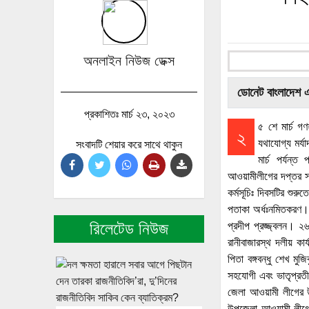
অনলাইন নিউজ ডেক্স
ডোনেট বাংলাদেশ 
প্রকাশিতঃ মার্চ ২৩, ২০২৩
৫ শে মার্চ গ
২
যথাযোগ্য মর্য
সংবাদটি শেয়ার করে সাথে থাকুন
মার্চ পর্যন্
আওয়ামীলীগের দপ্তর সম্
কর্মসূচিঃ দিবসটির শুরু
পতাকা অর্ধঃনমিতকরণ।বা
রিলেটেড নিউজ
প্রদীপ প্রজ্জ্বলন। ২৬
রানীবাজারস্থ দলীয় ক
পিতা বঙ্গবন্ধু শেখ মু
সহযোগী এবং ভাতৃপ্রতীম 
জেলা আওয়ামী লীগের 
উপজেলা আওয়ামী লীগের