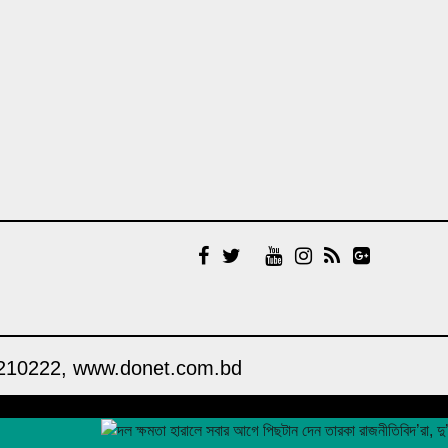
চেয়েছিলেন ড. ইউনূস
১৪ বছরের মধ্যে সর্বনিম্ন
বৈদেশিক ঋণের প্রতিশ্রুতি পেল
বাংলাদেশ, উল্টো সর্বোচ্চ ঋণ
পরিশোধের চাপ
উদ্বোধনের আগেই ধসে পড়ল
পৌনে ৩ কোটি টাকার সড়ক,
বাঁশ-বালুর বস্তায় ঠেকা!
আওয়ামী লীগ আমাদের শত্রু
নয়, মিত্র, আমরা একসঙ্গে যুদ্ধ
করেছি: এমপি নাছির চৌধুরী
‘আপনারা দেখেননি, আমরা
কীভাবে থানা জ্বালিয়ে পিটিয়ে
া। 01711210222, www.donet.com.bd
পুলিশ মেরেছি’: প্রকাশ্যে
এনসিপি নেতার স্বীকারোক্তি
Design & Developed by
DONET IT
রিয়ালের সঙ্গে আরও ছয় বছরের