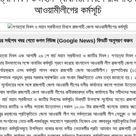
আওয়ামীলীগের কর্মসূচি
এর সর্বশেষ খবর পেতে গুগল নিউজ (Google News) ফিডটি অনুসরণ করুন
ণহত্যা দিবস এবং আগামী ২৬ শে মার্চ মহান স্বাধীনতা ও জাতীয় দিবস। গণহত্যা দিবস 
াদায় উদযাপনের লক্ষে নানাবিধ কর্মসূচি গ্রহণ করেছে বাংলাদেশ আওয়ামী লীগ রাজশাহী জেলা 
ত পর্যায়ক্রমে এসব কর্মসূচি পালন করবে রাজশাহী জেলা আওয়ামীলীগ। বৃহস্পতিবার (২৩
পাদক প্রদ্যুৎ কুমার সরকার স্বাক্ষরিত এক সংবাদ বিজ্ঞপ্তিতে এসব তথ্য জানানো হয়। ২৫
তে সূর্যোদয়ের সঙ্গে সঙ্গে রাজশাহী জেলা আওয়ামী লীগের দলীয় কার্যালয়ে কালো পতাকা উত্
দ মাগরিব রাজশাহী জেলা আওয়ামী লীগের রানীবাজারস্থ দলীয় কার্যালয়ে বীর শহীদদের স্মরণে
 মার্চ মহান স্বাধীনতা ও জাতীয় দিবসের কর্মসূচিঃ দিবসটি উপলক্ষে সূর্যোদয় অন্তে রাজ
ার্যালয়ে জাতীয় ও দলীয় পতাকা উত্তোলন।সকাল ১০.৩০ টায় রাজশাহী কলেজে হাজার বছরের শ
জিবুর রহমানের প্রতিকৃতিতে জেলা আওয়ামী লীগ সহ সর্বস্তরের আওয়ামী লীগ নেতৃবৃন্দ ও আও
সংগঠনের নেতা-কর্মী-সমর্থকবৃন্দ সহযোগে শ্রদ্ধার্ঘ্য নিবেদন এবং বঙ্গবন্ধুর প্রতিকৃতির ন
উক্ত কর্মসূচিসমূহে উপস্থিত থাকার জন্য দলীয় নেতাকর্মীর প্রতি আহবান সহ রাজশাহী 
 দলীয় কার্যালয় সহ জেলাধীন তৃণমূলের সর্বস্তরে উপরোক্ত কর্মসূচিসমূহ পালনের জন্য