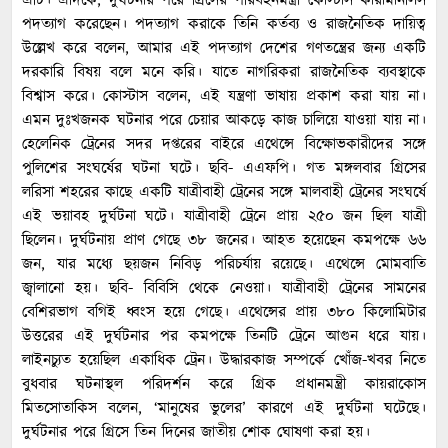
এটি। এদিকে, দুর্ঘটনার পরে গ্রিসের পরিবহনমন্ত্রী কোস্টাস কারামানলিস
পদত্যাগ করেছেন। পদত্যাগ করাকে তিনি কর্তব্য ও রাজনৈতিক দায়িত্ব
উল্লেখ করে বলেন, আমার এই পদত্যাগ দেশের গণতন্ত্রের জন্য একটি
দরকারি বিষয় বলে মনে করি। যাতে নাগরিকরা রাজনৈতিক ব্যবস্থাকে
বিশ্বাস করে। কোস্টাস বলেন, এই যন্ত্রণা ভাষায় প্রকাশ করা যায় না।
এমন দুঃখজনক ঘটনার পরে চেয়ার আকড়ে কাজ চালিয়ে যাওয়া যায় না।
হেলেনিক ট্রেনের সদর দপ্তরের বাইরে এথেন্সে বিক্ষোভকারীদের সঙ্গে
পুলিশের সংঘর্ষের ঘটনা ঘটে। ছবি- এএফপি। গত মঙ্গলবার গ্রিসের
লরিসা শহরের কাছে একটি যাত্রীবাহী ট্রেনের সঙ্গে মালবাহী ট্রেনের সংঘর্ষে
এই ভয়াবহ দুর্ঘটনা ঘটে। যাত্রীবাহী ট্রেনে প্রায় ২৫০ জন ছিল যাত্রী
ছিলেন। দুর্ঘটনায় প্রাণ গেছে ৩৮ জনের। আহত হয়েছেন কমপক্ষে ৬৬
জন, যার মধ্যে ছয়জন নিবিড় পরিচর্যায় রয়েছে। এথেন্সে মোমবাতি
জ্বালানো হয়। ছবি- বিবিসি থেকে নেওয়া। যাত্রীবাহী ট্রেনের সামনের
বেশিরভাগ বগিই ধ্বংস হয়ে গেছে। এথেন্সের প্রায় ৩৮০ কিলোমিটার
উত্তরের এই দুর্ঘটনার পর কমপক্ষে তিনটি ট্রেনে আগুন ধরে যায়।
লাইনচ্যুত হয়েছিল একাধিক ট্রেন। উদ্ধারকাজ সম্পর্কে খোঁজ-খবর নিতে
বুধবার ঘটনাস্থল পরিদর্শন করে গ্রিক প্রধানমন্ত্রী কায়রাকোস
মিতসোতাকিস বলেন, ‘মানুষের ভুলের’ কারণে এই দুর্ঘটনা ঘটেছে।
দুর্ঘটনার পরে গ্রিসে তিন দিনের জাতীয় শোক ঘোষণা করা হয়।