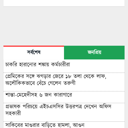
সর্বশেষ
জনপ্রিয়
চাকরি হারানোর শঙ্কায় কর্মচারীরা
প্রেমিকের সঙ্গে ঝগড়ার জেরে ১৮ তলা থেকে লাফ,
অলৌকিকভাবে বেঁচে গেলেন তরুণী
শান্তা-মেহেদীসহ ৬ জন কারাগারে
প্রভাষক পরিচয়ে এইচএসসির উত্তরপত্র দেখেন অফিস
সহকারী
সাকিবের মাগুরার বাড়িতে হামলা, আগুন