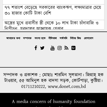
৭৭ শতাংশ বেড়েছে সরকারের ব্যাংকঋণ, লক্ষ্যমাত্রার চেয়ে
৩০ হাজার কোটি টাকা বেশি
অস্ত্রের মুখে প্রবাসীর স্ত্রী থেকে ১০ লাখ টাকা চাঁদাবাজি ও
নিপীড়ন, যুবদলের আহ্বায়ক গ্রেপ্তার
চাঁদপুরের মাদকসেবী ভাতিজাকে তুলে আনতে গিয়ে চাচাকে
আমাদের কথা
সম্পাদক
সদস্য হতে
নীতিমালা
শর্তাবলি
নিউজ ফিড
যোগাযোগ
পিটিয়ে হত্যা”সড়ক অবরোধ
অর্থাভাবে বন্ধ চিকিৎসার পথ,দুরারোগ্য রোগে আক্রান্ত
মজিবর
আত্রাইয়ে নানা আয়োজনে গণঅভ্যুত্থান দিবস পালন
সম্পাদক ও প্রকাশক : মোছাঃ শারমিন সুলতানা। জিন্নাহ্ হক
উপজেলা প্রশাসনে জুলাই শহিদ পরিবারের সংবর্ধনা; কবরে
টাওয়ার, ৫৫ আমিনুল হক বাদসা সড়ক, কোর্টপাড়া, কুষ্টিয়া।
ফুল দিয়ে শ্রদ্ধা বিএনপির
01711210222, www.donet.com.bd
শান্তা ফারজানাসহ ৬ জন গ্রেপ্তার
A media concern of humanity foundation
মারা গেছেন ‘গজনি’ খ্যাত অভিনেতা প্রদীপ রাওয়াত