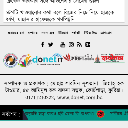
ক্রিকেট তারকার সঙ্গে অভিনেত্রীর প্রেমের গুঞ্জন
চটপটি খাওয়ানোর কথা বলে ব্রিজের নিচে নিয়ে ছাত্রকে
ধর্ষণ, মাদ্রাসার হাফেজকে গণপিটুনি
যুবলীগ নেতার বাড়িতে হামলা-লুটপাটে গিয়ে জনতার
আমাদের কথা
সম্পাদক
সদস্য হতে
নীতিমালা
শর্তাবলি
নিউজ ফিড
যোগাযোগ
প্রতিরোধে হাত খোয়ানো বিএনপি নেতা কীভাবে ‘জুলাই
যোদ্ধা’?
রাশেদ: জুলাইর সঙ্গে প্রথম বেইমানি করেন জামায়াত
আমির, ক্ষমতায় যেতে অন্যায়, মিথ্যাচার ও মোনাফেকি
করেছেন
আন্তর্জাতিক আদিবাসী দিবস ২০২৬: বৈচিত্র্যের সম্মান ও
সম্পাদক ও প্রকাশক : মোছাঃ শারমিন সুলতানা। জিন্নাহ্ হক
সমঅধিকারের বাংলাদেশ চাই
টাওয়ার, ৫৫ আমিনুল হক বাদসা সড়ক, কোর্টপাড়া, কুষ্টিয়া।
01711210222, www.donet.com.bd
দল ক্ষমতা হারালে সবার আগে পিছটান দেন তারকা
রাজনীতিবিদ’রা, দু’দিনের রাজনীতিবিদ সাকিব কেন
অনুমতি ছাড়া কারও ছবি তোলা কি অপরাধ?
সার্বিয়ায় ঐ
ব্যাতিক্রম?
সর্বশেষ :
A media concern of humanity foundation
Design & Developed by
DONET IT
রাজনৈতিক অবস্থানের কারণে সাকিবের দেশে ফেরার আর