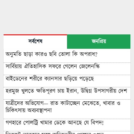
সর্বশেষ
জনপ্রিয়
অনুমতি ছাড়া কারও ছবি তোলা কি অপরাধ?
সার্বিয়ায় ঐতিহাসিক সফরে গেলেন জেলেনস্কি
বাইডেনের শরীরে ক্যানসার ছড়িয়ে পড়েছে
হরমুজ খুলতে ক্ষতিপূরণ চায় ইরান, উদ্বিগ্ন উপসাগরীয় দেশ
যাত্রীদের অভিযোগ— রাত কাটাচ্ছেন মেঝেতে, খাবার ও
চিকিৎসায় অব্যবস্থাপনা
গণহারে পোলট্রি খামার ডেকে আনছে যে বিপদ!