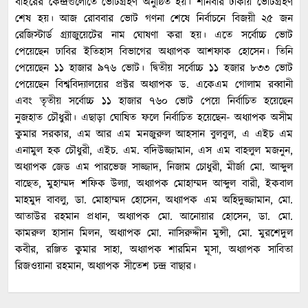
বাইরের কেন্দ্রগুলোতে ভোটগ্রহণ অনুষ্ঠিত হয়। শনিবার ঢাকায় ভোটগ্রহণ
শেষ হয়। আজ রোববার ভোট গণনা শেষে নির্বাচনে বিজয়ী ২৫ জন
রেজিস্টার্ড গ্র্যাজুয়েটের নাম ঘোষণা করা হয়। এতে সর্বোচ্চ ভোট
পেয়েছেন ঢাবির ইতিহাস বিভাগের অধ্যাপক আশফাক হোসেন। তিনি
পেয়েছেন ১১ হাজার ৯৭৬ ভোট। দ্বিতীয় সর্বোচ্চ ১১ হজার ৮৩৩ ভোট
পেয়েছেন বিশ্ববিদ্যালয়ের প্রক্টর অধ্যাপক ড. একেএম গোলাম রব্বানী
এবং তৃতীয় সর্বোচ্চ ১১ হাজার ৭৬০ ভোট পেয়ে নির্বাচিত হয়েছেন
নুজহাত চৌধুরী। এছাড়া ঘোষিত ফলে নির্বাচিত হয়েছেন- অধ্যাপক অসীম
কুমার সরকার, এম আর এম মনজুরুল আহসান বুলবুল, এ এইচ এম
এনামুল হক চৌধুরী, এইচ. এম. বদিউজ্জামান, এস এম বাহলুল মজনুন,
অধ্যাপক জেড এম পারভেজ সাজ্জাদ, নিজাম চোধুরী, মীর্জা মো. আব্দুল
বাছেত, মুহাম্মদ শফিক উল্যা, অধ্যাপক মোহাম্মদ আব্দুল বারী, ইকবাল
মাহমুদ বাবলু, ডা. মোহাম্মদ হোসেন, অধ্যাপক এম অহিদুজ্জামান, মো.
আতাউর রহমান প্রধান, অধ্যাপক মো. আনোয়ার হোসেন, ডা. মো.
কামরুল হাসান মিলন, অধ্যাপক মো. নাসিরুদ্দীন মুন্সী, মো. মুরশেদুল
কবীর, রঞ্জিত কুমার সাহা, অধ্যাপক শারমিন মূসা, অধ্যাপক সাবিতা
রিজওয়ানা রহমান, অধ্যাপক সীতেশ চন্দ্র বাছার।