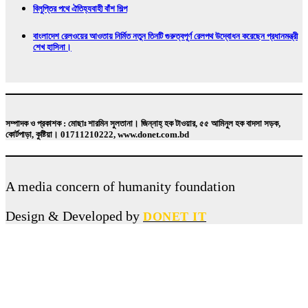
বিলুপ্তির পথে ঐতিহ্যবাহী বাঁশ শিল্প
বাংলাদেশ রেলওয়ের আওতায় নির্মিত নতুন তিনটি গুরুত্বপূর্ণ রেলপথ উদ্বোধন করেছেন প্রধানমন্ত্রী
শেখ হাসিনা।
সম্পাদক ও প্রকাশক : মোছাঃ শারমিন সুলতানা। জিন্নাহ্ হক টাওয়ার, ৫৫ আমিনুল হক বাদসা সড়ক,
কোর্টপাড়া, কুষ্টিয়া। 01711210222, www.donet.com.bd
হেফাজতের শাপলা সমাবেশের মামলায় লতিফ সিদ্দিকী গ্রেপ্তার
A media concern of humanity foundation
Design & Developed by
DONET IT
জামায়াত এমপির পর এবার বিএনপি নেতারও ‘বিশেষ ভিডিও’ ভাইরাল