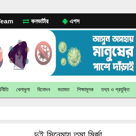
eam
কনভার্টার
এপস
থনীতি
খেলাধুলা
বিনোদন
মতামত
শিক্ষামূলক
তথ্য ও প্রযুক্তি
দুই সিনেমায় তমা মির্জা