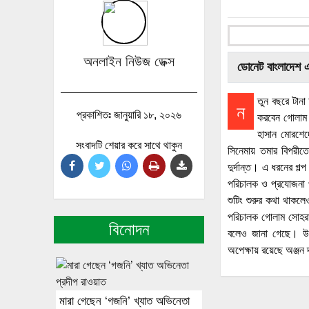
অনলাইন নিউজ ডেক্স
ডোনেট বাংলাদেশ 
তুন বছরে টানা
ন
প্রকাশিতঃ জানুয়ারি ১৮, ২০২৬
করবেন গোলাম 
হাসান মোরশেদ
সংবাদটি শেয়ার করে সাথে থাকুন
সিনেমায় তমার বিপরীতে
দুর্দান্ত। এ ধরনের গ
পরিচালক ও প্রযোজনা প
শুটিং শুরুর কথা থাকলে
পরিচালক গোলাম সোহরা
বিনোদন
বলেও জানা গেছে। উল্ল
অপেক্ষায় রয়েছে অঞ্জন 
মারা গেছেন ‘গজনি’ খ্যাত অভিনেতা