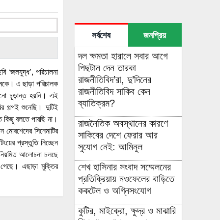
সর্বশেষ
জনপ্রিয়
দল ক্ষমতা হারালে সবার আগে
পিছটান দেন তারকা
বি ‘জলযুদ্ধ’, পরিচালনা
রাজনীতিবিদ’রা, দু’দিনের
িমকে। এ ছাড়া পরিচালক
রাজনীতিবিদ সাকিব কেন
খনো চূড়ান্ত হয়নি। এই
ব্যাতিক্রম?
র গল্পই শুনেছি। দুটিই
ত কিছু বলতে পারছি না।
রাজনৈতিক অবস্থানের কারণে
ান মোরশেদের সিনেমাটির
সাকিবের দেশে ফেরার আর
ংয়ের প্রস্তুতি নিচ্ছেন
সুযোগ নেই: আমিনুল
ে নিয়মিত আলোচনা চলছে
শেখ হাসিনার সংবাদ সম্মেলনের
া গেছে। এছাড়া মুক্তির
প্রতিক্রিয়ায় নওফেলের বাড়িতে
ককটেল ও অগ্নিসংযোগ
কুটির, মাইক্রো, ক্ষুদ্র ও মাঝারি