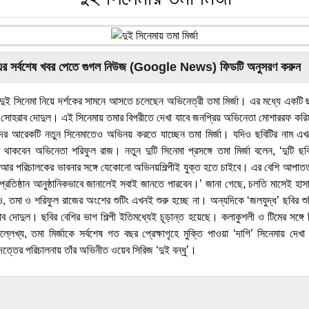
এর সর্বশেষ খবর পেতে গুগল নিউজ (Google News) ফিডটি অনুসরণ করুন
 দুই সিনেমা নিয়ে দর্শকের সামনে আসতে চলেছেন অভিনেত্রী তমা মির্জা। এর মধ্যে একটি ছ
সোহরাব দোদুল। এই সিনেমায় তমার বিপরীতে দেখা যাবে জনপ্রিয় অভিনেতা মোশাররফ কর
ের আরেকটি নতুন সিনেমাতেও অভিনয় করতে যাচ্ছেন তমা মির্জা। যদিও ছবিটির নাম এ
 থাকবেন অভিনেতা শরিফুল রাজ। নতুন দুটি সিনেমা প্রসঙ্গে তমা মির্জা বলেন, ‘দুটি ছবি
ল্প আর পরিচালকের ভাবনার সঙ্গে যেকোনো অভিনয়শিল্পীই যুক্ত হতে চাইবে। এর বেশি আপাত
্রতিষ্ঠান আনুষ্ঠানিকভাবে জানালেই সবাই জানতে পারবেন।’ জানা গেছে, চলতি মাসেই হাস
ও, তমা ও শরিফুল রাজের অংশের শুটিং এখনই শুরু হচ্ছে না। অন্যদিকে ‘জলযুদ্ধ’ ছবির শুটি
ব দোদুল। ছবির বেশির ভাগ শিল্পী ইতিমধ্যেই চূড়ান্ত হয়েছে। কলাকুশলী ও টিমের সঙ্গ
েখ্য, তমা মির্জাকে সর্বশেষ গত বছর প্রেক্ষাগৃহে মুক্তি পাওয়া ‘দাগি’ সিনেমায় দেখ
দত্তের পরিচালনায় তাঁর অভিনীত ওয়েব সিরিজ ‘দুই বন্ধু’।