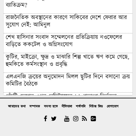
ব্যাতিক্রম?
রাজনৈতিক অবস্থানের কারণে সাকিবের দেশে ফেরার আর
সুযোগ নেই: আমিনুল
শেখ হাসিনার সংবাদ সম্মেলনের প্রতিক্রিয়ায় নওফেলের
বাড়িতে ককটেল ও অগ্নিসংযোগ
কুটির, মাইক্রো, ক্ষুদ্র ও মাঝারি শিল্প খাতে ঋণ কমে গেছে,
হুমকিতে কর্মসংস্থান ও প্রবৃদ্ধি
এলএনজি ক্রয়ের অনুমোদন মিলল ছুটির দিনে বসানো ক্রয়
কমিটির বৈঠকে
পাঁচটি দেশের ওপর রেমিট্যান্সের ৬২ শতাংশ নির্ভরতা,
বাড়ছে কৌশলগত ঝুঁকির শঙ্কা
আমাদের কথা
সম্পাদক
সদস্য হতে
নীতিমালা
শর্তাবলি
নিউজ ফিড
যোগাযোগ
কওমি মাদ্রাসার শিক্ষার্থী বলৎকার
ফের পিছিয়ে গেল রূপপুরের উৎপাদনের যাত্রা: আগস্টে