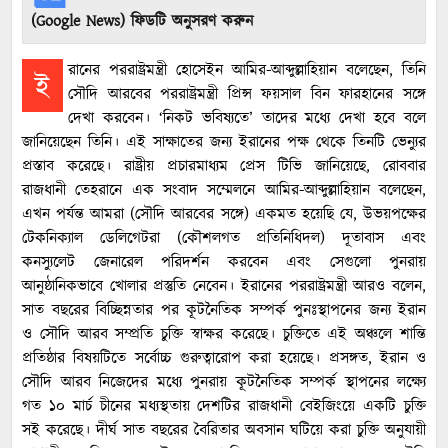
(Google News) ফিডটি অনুসরণ করুন
রানের পররাষ্ট্রমন্ত্রী হোসেইন আমির-আব্দুল্লাহিয়ান বলেছেন, তিনি
ই
সৌদি আরবের পররাষ্ট্রমন্ত্রী প্রিন্স ফয়সাল বিন ফারহানের সঙ্গে
দেখা করবেন। ‘নিকট ভবিষ্যতে’ তাদের মধ্যে দেখা হবে বলে
জানিয়েছেন তিনি। এই সাক্ষাতের জন্য ইরানের পক্ষ থেকে তিনটি ভেন্যুর
প্রস্তাব করেছে। রাষ্ট্রীয় প্রচারমাধ্যম প্রেস টিভি জানিয়েছে, রোববার
রাজধানী তেহরানে এক সংবাদ সম্মেলনে আমির-আব্দুল্লাহিয়ান বলেছেন,
এখন পর্যন্ত আমরা (সৌদি আরবের সঙ্গে) একমত হয়েছি যে, উভয়পক্ষের
টেকনিক্যাল ডেলিগেটরা (কৌশলগত প্রতিনিধিদল) দূতাবাস এবং
কনস্যুলেট জেনারেল পরিদর্শন করবেন এবং সেগুলো পুনরায়
আনুষ্ঠানিকভাবে খোলার প্রস্তুতি নেবেন। ইরানের পররাষ্ট্রমন্ত্রী আরও বলেন,
সাত বছরের বিচ্ছিন্নতার পর কূটনৈতিক সম্পর্ক পুনঃস্থাপনের জন্য ইরান
ও সৌদি আরব সম্প্রতি চুক্তি স্বাক্ষর করেছে। চুক্তিতে এই অঞ্চলে শান্তি
প্রতিষ্ঠার বিষয়টিতে সর্বোচ্চ গুরুত্বারোপ করা হয়েছে। প্রসঙ্গত, ইরান ও
সৌদি আরব নিজেদের মধ্যে পুনরায় কূটনৈতিক সম্পর্ক স্থাপনের লক্ষ্যে
গত ১০ মার্চ চীনের মধ্যস্থতায় দেশটির রাজধানী বেইজিংয়ে একটি চুক্তি
সই করেছে। দীর্ঘ সাত বছরের বৈরিতার অবসান ঘটিয়ে করা চুক্তি অনুযায়ী